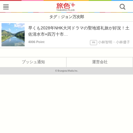
タグ：ジョン万次郎
早くも2028年NHK大河ドラマの聖地巡礼旅が好況！土
佐清水市×四万十市…
4006 Point
小林智明・小林優子
PR
プッシュ通知
運営会社
© Brangista Media Inc.