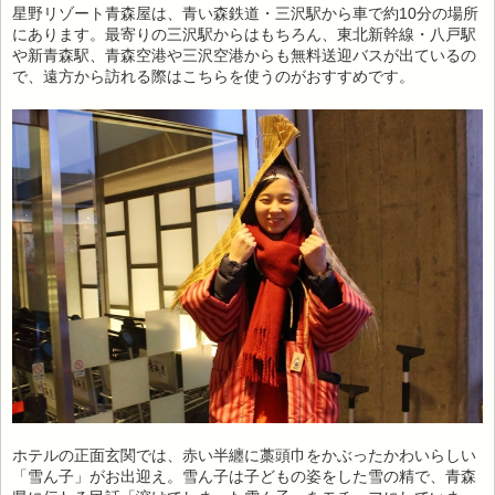
星野リゾート青森屋は、青い森鉄道・三沢駅から車で約10分の場所
にあります。最寄りの三沢駅からはもちろん、東北新幹線・八戸駅
や新青森駅、青森空港や三沢空港からも無料送迎バスが出ているの
で、遠方から訪れる際はこちらを使うのがおすすめです。
ホテルの正面玄関では、赤い半纏に藁頭巾をかぶったかわいらしい
「雪ん子」がお出迎え。雪ん子は子どもの姿をした雪の精で、青森