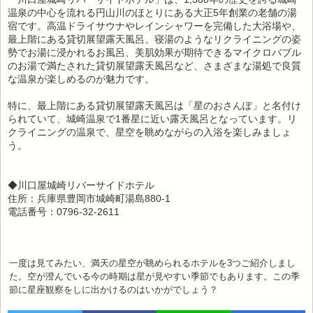
温泉の中心を流れる円山川のほとりにある大正5年創業の老舗の湯
宿です。高温ドライサウナやレインシャワーを完備した大浴場や、
最上階にある貸切展望露天風呂、寝湯のようなリクライニングの姿
勢でお湯に浸かれるお風呂、美肌効果が期待できるマイクロバブル
のお湯で満たされた貸切展望露天風呂など、さまざまな湯処で良質
な温泉が楽しめるのが魅力です。
特に、最上階にある貸切展望露天風呂は「星のおさんぽ」と名付け
られていて、城崎温泉で1番星に近い露天風呂となっています。リ
クライニングの温泉で、星空を眺めながらの入浴を楽しみましょ
う。
◆川口屋城崎リバーサイドホテル
住所：兵庫県豊岡市城崎町湯島880-1
電話番号：0796-32-2611
一度は見てみたい、満天の星空が眺められるホテルを3つご紹介しまし
た。空が澄んでいる今の時期は星が見やすい季節でもあります。この季
節に星座観察をしに出かけるのはいかがでしょう？