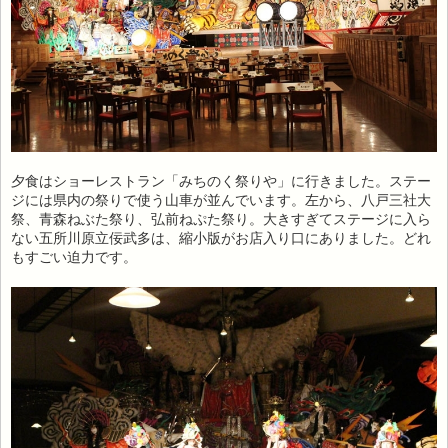
夕食はショーレストラン「みちのく祭りや」に行きました。ステー
ジには県内の祭りで使う山車が並んでいます。左から、八戸三社大
祭、青森ねぶた祭り、弘前ねぷた祭り。大きすぎてステージに入ら
ない五所川原立佞武多は、縮小版がお店入り口にありました。どれ
もすごい迫力です。