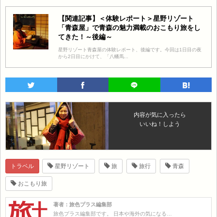
【関連記事】＜体験レポート＞星野リゾート
「青森屋」で青森の魅力満載のおこもり旅をし
てきた！～後編～
星野リゾート青森屋の体験レポート、後編です。今回は1日目の夜
から2日目にかけて、「八幡馬...
内容が気に入ったら
いいね！しよう
トラベル
星野リゾート
旅
旅行
青森
おこもり旅
著者：旅色プラス編集部
旅色プラス編集部です。 日本や海外の気になる…