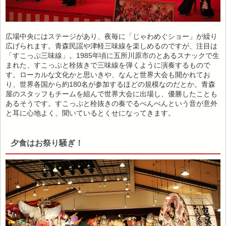
広場中央にはステージがあり、夜毎に「じゃわめぐショー」が繰り
広げられます。青森民謡や津軽三味線を楽しめるのですが、注目は
「すこっぷ三味線」。1985年頃に五所川原市のとあるスナックで生
まれた、すこっぷと栓抜きで三味線を弾くように演奏するもので
す。ローカルな文化かと思いきや、なんと世界大会も開かれてお
り、世界各国から約180名が参加するほどの規模なのだとか。青森
屋のスタッフもチームを組んで世界大会に出場し、優勝したことも
あるそうです。すこっぷと栓抜きの奏でるべんべんという音が意外
と耳に心地よく、聞いているとくせになってきます。
夕食はお祭り騒ぎ！