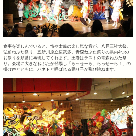
食事を楽しんでいると、笛や太鼓の楽し気な音が。八戸三社大祭、
弘前ねぷた祭り、五所川原立佞武多、青森ねぶた祭りの県内4つの
お祭りを順番に再現してくれます。圧巻はラストの青森ねぶた祭
り。会場に大きなねぶたが登場し「らっせーら、らっせーら！」の
掛け声とともに、ハネトと呼ばれる踊り子が飛び跳ねます。