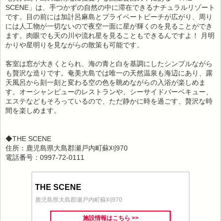
SCENE」は、手つかずの自然の中に滞在できるナチュラルリゾート
です。目の前には加計呂麻島とプライベートビーチが広がり、周り
には人工物が一切ないので夜空一面に星が輝くのを見ることができ
ます。肉眼でも天の川や流れ星を見ることもできるんですよ！ 月明
かりや星明りを見ながらの散策も可能です。
客室は窓が大きくとられ、海の青と白を基調にしたシンプルながら
も贅沢な造りです。奄美大島では唯一の天然温泉も海辺にあり、露
天風呂から刻一刻と変わる空の色を眺めながらの入浴が楽しめま
す。オーシャンビューのレストランや、シーサイドバーベキュー、
エステなどもそろっているので、ただ静かに時を過ごす、贅沢な時
間を楽しめます。
◆THE SCENE
住所：鹿児島県大島郡瀬戸内町蘇刈970
電話番号：0997-72-0111
THE SCENE
鹿児島県大島郡瀬戸内町蘇刈970
施設情報はこちら >>