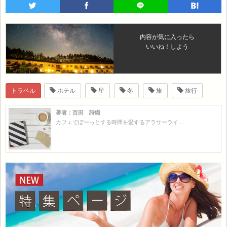
内容が気に入ったら
いいね！しよう
トラベル
ホテル
星
冬
旅
旅行
著者：百田 詩織
カフェでぼーっとする時間を愛するアラサーライ…