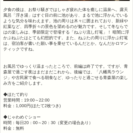
夕食の後は、お祭り騒ぎではしゃぎ疲れた体を癒しに温泉へ。露天
風呂「浮き湯」はすぐ目の前に池があり、まるで池に浮かんでいる
ような気分を味わえます。池の周りは木々に囲まれており、新緑や
紅葉など、四季折々の景色を望めるのが魅力です。そして冬ならで
はの楽しみは、季節限定で登場する「ねぶり流し灯篭」！ 暗闇に浮
かぶねぶたはとても幻想的です。また、ねぶたの周りに浮かぶ灯篭
は、宿泊客が書いた願い事を乗せているんだとか。なんだかロマン
ティックですね。
お風呂でゆっくり温まったところで、前編は終了です。ですが、青
森屋で過ごす夜はまだまだこれから。後編では、「八幡馬ラウン
ジ」や古民家で食べる朝食など、ゆったりと過ごせる青森屋の楽し
み方をご紹介します。
◆ほたて釣り
営業時間：19:00～22:00
料金：1,000円(ほたて2枚つき)
◆じゃわめぐショー
時間：毎日20：00～20：30（変更の場合あり）
料金：無料