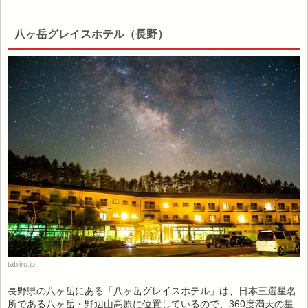
八ヶ岳グレイスホテル（長野）
tabiiro.jp
長野県の八ヶ岳にある「八ヶ岳グレイスホテル」は、日本三選星名
所である八ヶ岳・野辺山高原に位置しているので、360度満天の星