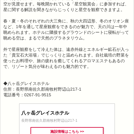
空が見渡せます。毎晩開かれている「星空観賞会」に参加すれば、
星に関する解説を聞きながらじっくりと星空を観察できますよ。
春・夏・冬のそれぞれの大三角に、秋の大四辺形、冬のオリオン座
など、1年を通して星座観察をできるのが魅力で、天の川は一年中
眺められます。ホテルに隣接するグラウンドのシートに寝転がって
眺める空は、まるで天然のプラネタリウム。
外で星座観察をして冷えた体は、遠赤外線とエネルギー鉱石が入っ
た「貴宝石大浴場」でじっくりと温められます。自社栽培の野菜を
使ったお料理や、旅の疲れを癒してくれるアロマエステもあるの
で、リゾート気分が味わえるのも魅力的です。
◆八ヶ岳グレイスホテル
住所：長野県南佐久郡南牧村野辺山217-1
電話番号：0267-91-9515
八ヶ岳グレイスホテル
長野県南佐久郡南牧村野辺山217-1
施設情報はこちら >>