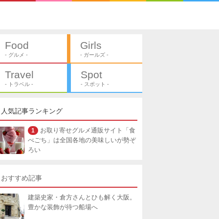
Food
Girls
- グルメ -
- ガールズ -
Travel
Spot
- トラベル -
- スポット -
人気記事ランキング
1
お取り寄せグルメ通販サイト「食
べごち」は全国各地の美味しいが勢ぞ
ろい
おすすめ記事
建築史家・倉方さんとひも解く大阪。
豊かな装飾が待つ船場へ