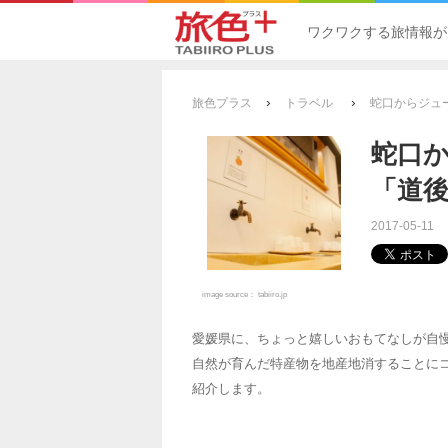
ワクワクする旅情報が
›
›
旅色プラス
トラベル
蛇口からジュ
蛇口
「道
2017-05-11
image source：
tabiiro.jp
愛媛県に、ちょっと嬉しいおもてなしが自
自然が育んだ特産物を地産地消することに
紹介します。