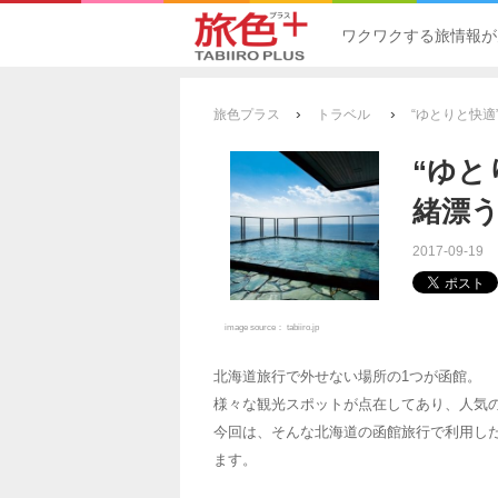
ワクワクする旅情報が
›
›
旅色プラス
トラベル
“ゆとりと快
“ゆと
緒漂
2017-09-19
image source：
tabiiro.jp
北海道旅行で外せない場所の1つが函館。
様々な観光スポットが点在してあり、人気
今回は、そんな北海道の函館旅行で利用し
ます。