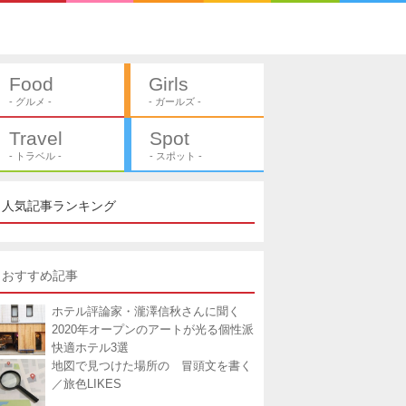
Food
Girls
- グルメ -
- ガールズ -
Travel
Spot
- トラベル -
- スポット -
人気記事ランキング
おすすめ記事
ホテル評論家・瀧澤信秋さんに聞く
2020年オープンのアートが光る個性派
快適ホテル3選
地図で見つけた場所の 冒頭文を書く
／旅色LIKES