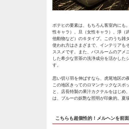
ポテヒの要素は、もちろん客室内にも
性キャラ）、旦（女性キャラ）、淨（
他動物など）の６タイプ。このうち雑
使われ方はさまざまで、インテリアも
ススメです。また、バスルームのアメ
した希少な苦茶の洗浄成分を活かした
す。
思い切り羽を伸ばすなら、虎尾地区の夜景が
この地区きってのロマンチックなスポ
と、店長特製の果汁カクテルをはじめ
は、ブルーの妖艶な照明が印象的。夏
こちらも超個性的！メルヘンを前面