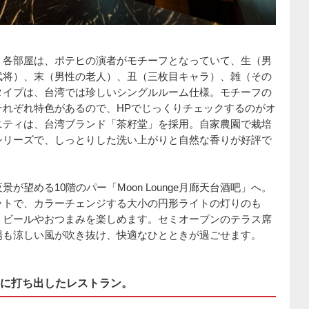
。各部屋は、ポテヒの演者がモチーフとなっていて、生（男
武将）、末（男性の老人）、丑（三枚目キャラ）、雑（その
タイプは、台湾では珍しいシングルルーム仕様。モチーフの
それぞれ特色があるので、HPでじっくりチェックするのがオ
ニティは、台湾ブランド「茶籽堂」を採用。自家農園で栽培
シリーズで、しっとりした洗い上がりと自然な香りが好評で
望める10階のパー「Moon Lounge月廊天台酒吧」へ。
ットで、カラーチェンジする大小の円形ライトの灯りのも
、ビールやおつまみを楽しめます。セミオープンのテラス席
場も涼しい風が吹き抜け、快適なひとときが過ごせます。
に打ち出したレストラン。