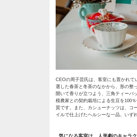
CEOの周子芸氏は、客室にも置かれて
選した春茶と冬茶のなかから、形の整
開いて香りが立つよう、三角ティーバ
模農家との契約栽培による生豆を100
質です。また、カシューナッツは、コ
イルで仕上げたヘルシーな一品。いず
気になる客室は、人形劇のキャラク