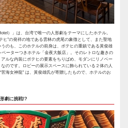
 Hotel）」は、台湾で唯一の人形劇をテーマにしたホテル。
ポテヒ”の発祥の地である雲林の虎尾の象徴として、また聖地
いうのも、このホテルの前身は、ポテヒの重鎮である黃俊雄
エレベーターつきホテル「金夜大飯店」。そのレトロな趣きの
リアルな内装にポテヒの要素をちりばめ、モダンにリノベー
」なのです。ロビーの展示スペースに飾られている２体の人
“苦海女神龍” は、黃俊雄氏が寄贈したもので、ホテルのお
形劇に挑戦!?