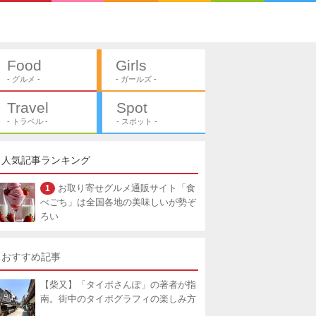
Food
Girls
- グルメ -
- ガールズ -
Travel
Spot
- トラベル -
- スポット -
人気記事ランキング
1
お取り寄せグルメ通販サイト「食
べごち」は全国各地の美味しいが勢ぞ
ろい
おすすめ記事
【柴又】「タイポさんぽ」の著者が指
南。街中のタイポグラフィの楽しみ方