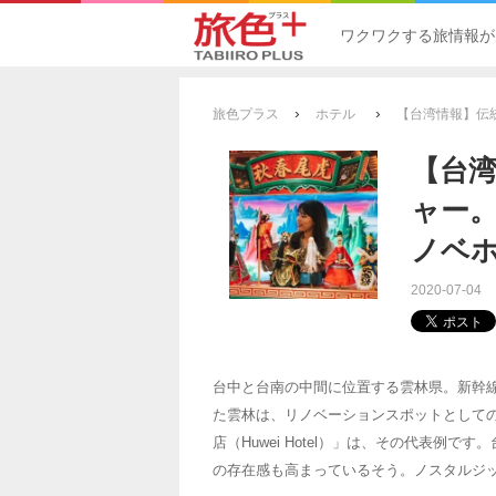
ワクワクする旅情報が
›
›
旅色プラス
ホテル
【台湾情報】伝
【台
ャー
ノベ
2020-07-04
台中と台南の中間に位置する雲林県。新幹
た雲林は、リノベーションスポットとして
店（Huwei Hotel）」は、その代表例
の存在感も高まっているそう。ノスタルジ