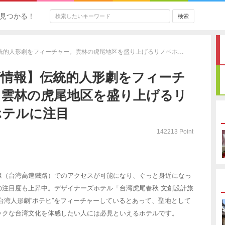
見つかる！
統的人形劇をフィーチャー。雲林の虎尾地区を盛り上げるリノベホ…
湾情報】伝統的人形劇をフィーチ
。雲林の虎尾地区を盛り上げるリ
ホテルに注目
142213 Point
線（台湾高速鐵路）でのアクセスが可能になり、ぐっと身近になっ
の注目度も上昇中。デザイナーズホテル「台湾虎尾春秋 文創設計旅
です。台湾人形劇“ポテヒ”をフィーチャーしているとあって、聖地として
ックな台湾文化を体感したい人には必見といえるホテルです。