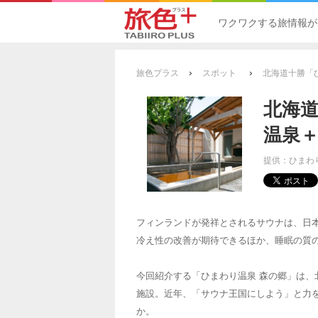
ワクワクする旅情報が
›
›
旅色プラス
スポット
北海道十勝「
北海道
温泉
提供：ひまわ
フィンランドが発祥とされるサウナは、日
冷え性の改善が期待できるほか、睡眠の質
今回紹介する「ひまわり温泉 森の郷」は
施設。近年、「サウナ王国にしよう」と力
か。