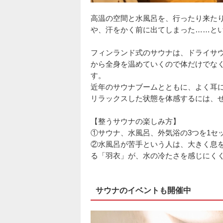
高温の空間と水風呂を、行ったり来た
や、汗をかく前に出てしまった……と
フィンランド式のサウナは、ドライサ
から全身を温めていくので体だけでな
す。
近年のサウナブームとともに、よく耳
リラックスした状態を体感するには、
【整うサウナの楽しみ方】
①サウナ、水風呂、外気浴の3つを1セ
②水風呂が苦手という人は、大きく息
る「羽衣」が、水の冷たさを感じにく
サウナのイベントも開催中