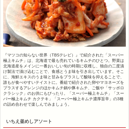
『マツコの知らない世界（TBSテレビ）』で紹介された「スーパー
極上キムチ」は、北海道で最も売れているキムチのひとつ。野菜は
北海道産をメインに一番おいしい旬の時期に収穫し、独自の二度漬
け製法で漬け込むことで、食感とうま味を引き出しています。そこ
に、海鮮エキスのうま味と甘みをプラスして酸味を抑えることで、
誰もが食べやすいテイストに。番組で紹介された卵やマヨネーズを
プラスするアレンジのほかキムチ鍋や豚キムチ、ご飯や「サッポロ
クラシック」のお供にもぴったり。「スーパー極上キムチ」「スー
パー極上キムチ カクテキ」「スーパー極上キムチ濃厚旨辛」の3種
の詰め合わせで楽しんでみましょう。
いちえ釜めしアソート