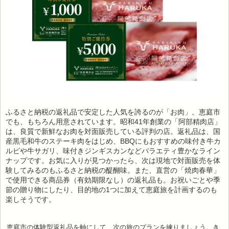
ふるさと納税の返礼品で安定した人気を誇るのが「お肉」。恵庭市
でも、もちろん用意されています。昭和41年創業の「阿部精肉店」
は、良質で新鮮なお肉を対面販売している評判の店。返礼品は、国
産黒毛和牛のステーキ肉をはじめ、BBQにもおすすめの味付き牛カ
ルビや牛サガリ、味付きジンギスカンなどバラエティ豊かなライン
ナップです。お気に入りが見つかったら、次は現地で対面販売を体
験してみるのもふるさと納税の醍醐味。また、直営の「焼肉春華」
で使用できる商品券（有効期限なし）の返礼品も。お祝いごとや季
節の贈り物にしたり、目的地の1つに加えて恵庭旅を計画するのも
楽しそうです。
恵庭市の体験型返礼品を軸にして、次の旅のプランを練りましょう。き