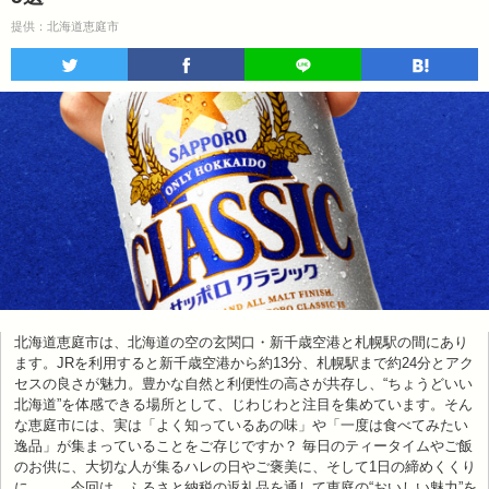
提供：北海道恵庭市
北海道恵庭市は、北海道の空の玄関口・新千歳空港と札幌駅の間にあり
ます。JRを利用すると新千歳空港から約13分、札幌駅まで約24分とアク
セスの良さが魅力。豊かな自然と利便性の高さが共存し、“ちょうどいい
北海道”を体感できる場所として、じわじわと注目を集めています。そん
な恵庭市には、実は「よく知っているあの味」や「一度は食べてみたい
逸品」が集まっていることをご存じですか？ 毎日のティータイムやご飯
のお供に、大切な人が集るハレの日やご褒美に、そして1日の締めくくり
に……。今回は、ふるさと納税の返礼品を通して恵庭の“おいしい魅力”を