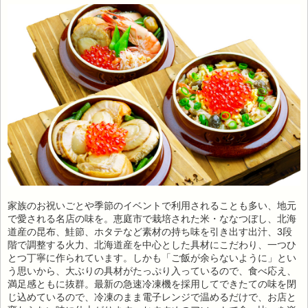
家族のお祝いごとや季節のイベントで利用されることも多い、地元
で愛される名店の味を。恵庭市で栽培された米・ななつぼし、北海
道産の昆布、鮭節、ホタテなど素材の持ち味を引き出す出汁、3段
階で調整する火力、北海道産を中心とした具材にこだわり、一つひ
とつ丁寧に作られています。しかも「ご飯が余らないように」とい
う思いから、大ぶりの具材がたっぷり入っているので、食べ応え、
満足感ともに抜群。最新の急速冷凍機を採用してできたての味を閉
じ込めているので、冷凍のまま電子レンジで温めるだけで、お店と