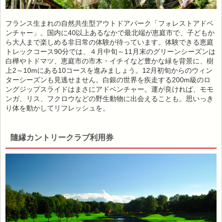
フランス生まれの自然共生型アウトドアパーク「フォレストアドベ
ンチャー」。国内に40以上あるなかで最北端が恵庭市で、子どもか
ら大人まで楽しめる非日常の体験が待っています。体験できる恵庭
トレックコース90分では、４月中旬～11月末のグリーンシーズンは
白樺やトドマツ、恵庭市の市木・イチイなど豊かな緑を背景に、樹
上2～10mにある10コースを進みましょう。12月初旬からのウィン
ターシーズンも見逃せません。白銀の世界を疾走する200m級のロ
ングジップスライドはまさにアドベンチャー。運が良ければ、モモ
ンガ、リス、フクロウなどの野生動物に出会えることも。思いっき
り体を動かしてリフレッシュを。
隨縁カントリークラブ利用券