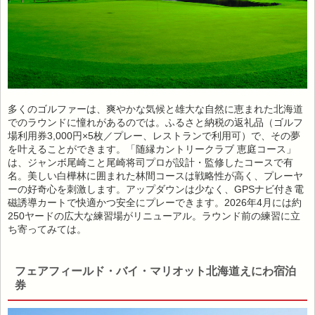
多くのゴルファーは、爽やかな気候と雄大な自然に恵まれた北海道
でのラウンドに憧れがあるのでは。ふるさと納税の返礼品（ゴルフ
場利用券3,000円×5枚／プレー、レストランで利用可）で、その夢
を叶えることができます。「随縁カントリークラブ 恵庭コース」
は、ジャンボ尾崎こと尾崎将司プロが設計・監修したコースで有
名。美しい白樺林に囲まれた林間コースは戦略性が高く、プレーヤ
ーの好奇心を刺激します。アップダウンは少なく、GPSナビ付き電
磁誘導カートで快適かつ安全にプレーできます。2026年4月には約
250ヤードの広大な練習場がリニューアル。ラウンド前の練習に立
ち寄ってみては。
フェアフィールド・バイ・マリオット北海道えにわ宿泊
券