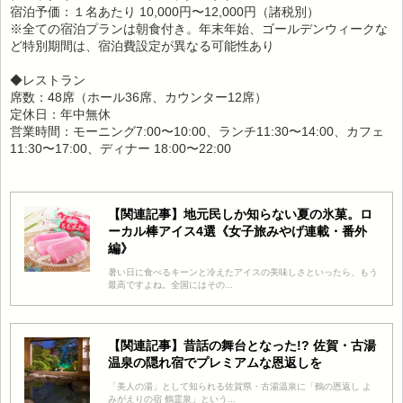
宿泊予価：１名あたり 10,000円〜12,000円（諸税別）
※全ての宿泊プランは朝食付き。年末年始、ゴールデンウィークな
ど特別期間は、宿泊費設定が異なる可能性あり
◆レストラン
席数：48席（ホール36席、カウンター12席）
定休日：年中無休
営業時間：モーニング7:00〜10:00、ランチ11:30〜14:00、カフェ
11:30〜17:00、ディナー 18:00〜22:00
【関連記事】地元民しか知らない夏の氷菓。ロ
ーカル棒アイス4選《女子旅みやげ連載・番外
編》
暑い日に食べるキーンと冷えたアイスの美味しさといったら、もう
最高ですよね。全国にはその...
【関連記事】昔話の舞台となった!? 佐賀・古湯
温泉の隠れ宿でプレミアムな恩返しを
「美人の湯」として知られる佐賀県・古湯温泉に「鶴の恩返し よ
みがえりの宿 鶴霊泉」という...