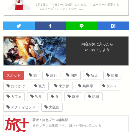
3月1日の「マヨネーズの日」にちなみ、キユーピーが提案する
「マヨネーズマジック」をいかし...
内容が気に入ったら
いいね！しよう
スポット
旅
旅行
国内
新店
情報
おでかけ
観光
東京都
兵庫県
グルメ
カフェ
飲食
食
銀座
話題
アクティビティ
大阪府
著者：旅色プラス編集部
旅色プラス編集部です。 日本や海外の気になる…