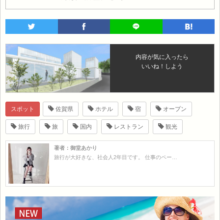
内容が気に入ったら
いいね！しよう
スポット
佐賀県
ホテル
宿
オープン
旅行
旅
国内
レストラン
観光
著者：御堂あかり
旅行が大好きな、社会人2年目です。 仕事のペー…