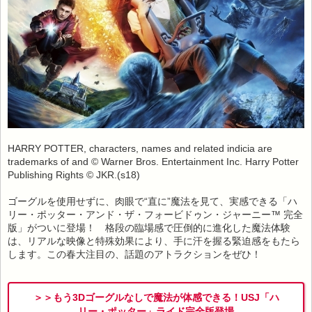
HARRY POTTER, characters, names and related indicia are
trademarks of and © Warner Bros. Entertainment Inc. Harry Potter
Publishing Rights © JKR.(s18)
ゴーグルを使用せずに、肉眼で“直に”魔法を見て、実感できる「ハ
リー・ポッター・アンド・ザ・フォービドゥン・ジャーニー™ 完全
版」がついに登場！ 格段の臨場感で圧倒的に進化した魔法体験
は、リアルな映像と特殊効果により、手に汗を握る緊迫感をもたら
します。この春大注目の、話題のアトラクションをぜひ！
＞＞もう3Dゴーグルなしで魔法が体感できる！USJ「ハ
リー・ポッター」ライド完全版登場