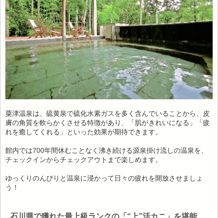
粟津温泉は、硫黄泉で硫化水素ガスを多く含んでいることから、皮
膚の角質を軟らかくさせる特徴があり、「肌がきれいになる」「疲
れを癒してくれる」といった効果が期待できます。
館内では700年間休むことなく沸き続ける源泉掛け流しの温泉を、
チェックインからチェックアウトまで楽しめます。
ゆっくりのんびりと温泉に浸かって日々の疲れを開放させましょ
う！
石川県で獲れた最上級ランクの「“上”活カニ」を堪能