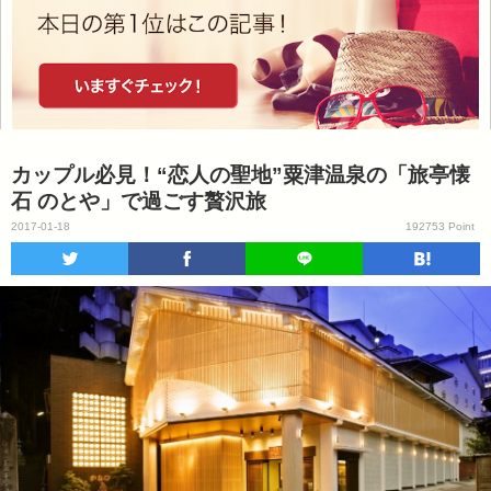
カップル必見！“恋人の聖地”粟津温泉の「旅亭懐
石 のとや」で過ごす贅沢旅
2017-01-18
192753 Point