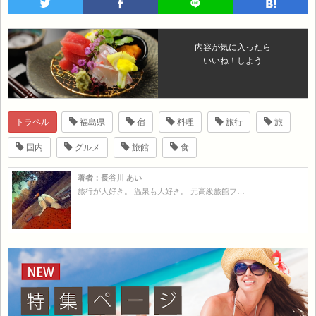
内容が気に入ったら
いいね！しよう
トラベル
福島県
宿
料理
旅行
旅
国内
グルメ
旅館
食
著者：長谷川 あい
旅行が大好き。 温泉も大好き。 元高級旅館フ…