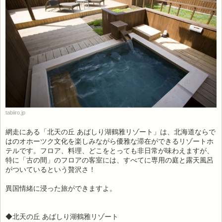
tabiiro.jp
網走にある「北天の丘 あばしり湖鶴雅リゾート」は、北海道ならで
はのオホーツク文化を楽しみながら優雅な滞在ができるリゾートホ
テルです。フロア、料理、どこをとっても非日常が味わえますが、
特に「古の間」のフロアの客室には、すべてに専用の庭と露天風呂
がついているという贅沢さ！
異国情緒に浸った旅ができますよ。
◆北天の丘 あばしり湖鶴雅リゾート