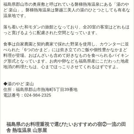
福島県郡山市の奥座敷と呼ばれている磐梯熱海温泉にある「湯のや
ど 楽山」。磐梯熱海温泉は磐越三美人の湯のひとつとしても有名な
温泉地です。
落ち着いた和モダンの旅館となっており、全20室の客室はどれもほ
っと寛げるように配慮された空間となっています。
食事は自家農園と契約農家で採れた野菜を使用し、カウンターに並
べられた「6つのかまど」には炊き立てのご飯や個性豊かなかまど
料理が登場。おばんざいも含めて好きなものを食べられるバイキン
グ形式となっています。お肉や卵なども福島県産にこだわった地産
地消の料理たちは、心までほっこりさせてくれるはずですよ。
◆湯のやど 楽山
住所：福島県郡山市熱海町5丁目39番地
電話番号：024-984-2325
福島県のお料理重視で選びたいおすすめの宿②一流の田
舎 熱塩温泉 山形屋