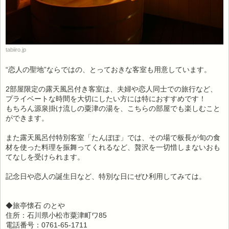
tabiiro.jp
“恋人の聖地”ならではの、とっておきな客室も用意しています。
2部屋限定の露天風呂付き客室は、夫婦や恋人同士での旅行など、
プライベートな時間を大切にしたい方には特におすすめです！
もちろん源泉掛け流しの粟津の湯を、こちらの部屋でも楽しむこと
ができます。
また露天風呂付特別客室「たんぽぽ」では、その場で板長が旬の食
材を使った料理を振舞ってくれるなど、贅沢を一切惜しまないおも
てなしを受けられます。
記念日や恋人の誕生日など、特別な日にぜひ利用してみては。
◆旅亭懐石 のとや
住所：石川県小松市粟津町ワ85
電話番号：0761-65-1711