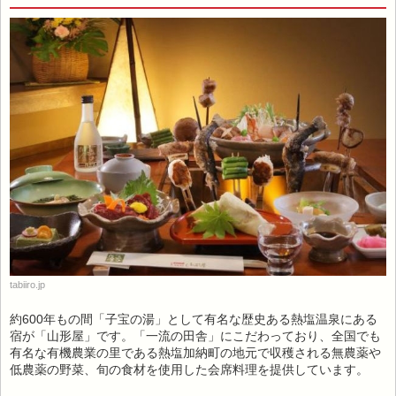
tabiiro.jp
約600年もの間「子宝の湯」として有名な歴史ある熱塩温泉にある
宿が「山形屋」です。「一流の田舎」にこだわっており、全国でも
有名な有機農業の里である熱塩加納町の地元で収穫される無農薬や
低農薬の野菜、旬の食材を使用した会席料理を提供しています。