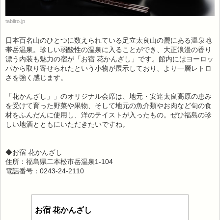
tabiiro.jp
日本百名山のひとつに数えられている足立太良山の麓にある温泉地
帯岳温泉。珍しい弱酸性の温泉に入ることができ、大正浪漫の香り
漂う内装も魅力の宿が「お宿 花かんざし」です。館内にはヨーロッ
パから取り寄せられたという小物が展示しており、より一層レトロ
さを強く感じます。
「花かんざし」」のオリジナル会席は、地元・安達太良高原の恵み
を受けて育った野菜や果物、そして地元の魚介類やお肉など旬の食
材をふんだんに使用し、洋のテイストが入ったもの。ぜひ福島の珍
しい地酒とともにいただきたいですね。
◆お宿 花かんざし
住所：福島県二本松市岳温泉1-104
電話番号：0243-24-2110
お宿 花かんざし