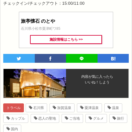
チェックイン/チェックアウト：15:00/11:00
旅亭懐石 のとや
石川県小松市粟津町ワ85
施設情報はこちら >>
内容が気に入ったら
いいね！しよう
トラベル
石川県
加賀温泉
粟津温泉
温泉
カップル
恋人の聖地
ご当地
グルメ
旅行
国内