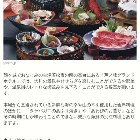
tabiiro.jp
鶴ヶ城でおなじみの会津若松市の南の高台にある「芦ノ牧グランド
ホテル」では、大川の景観やせせらぎを楽しむことができるお部屋
や、温泉街のレトロな街並みを見下ろすことができる客室が揃いま
す。
本場から直送されている新鮮な海の幸や山の幸を使用した会席料理
のほかに、「タラバガニのあぶり焼き」や「あわびのお造り」など
その時期にしか味わうことのできない贅沢な海鮮の別注料理もあり
ますよ。