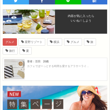
内容が気に入ったら
いいね！しよう
グルメ
星野リゾート
横浜
グルメ
旅
旅行
夏
著者：百田 詩織
カフェでぼーっとする時間を愛するアラサーライ…