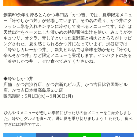
創業60余年を誇るとんかつ専門店「かつ吉」では、夏季限定メニュ
ー「冷やしかつ丼」が登場しています。その名の通り、かつ丼にク
ラッシュ氷を入れキンキンに冷やして食べるメニューです。出汁は
天然出汁をベースにした濃いめの特製醤油出汁を使い、みょうがや
キュウリ、オクラ、青じそといった夏野菜と梅肉ととろろがトッピ
ングされた、夏を感じられるかつ丼になっています。渋谷店では
「冷やしカレーかつ丼」、新丸ビル店では辛味を効かせた「冷やし
辛みそかつ丼」など限定メニューも登場します。インパクトのある
「冷やしかつ丼」、ぜひ食べてみてくださいね。
◆冷やしかつ丼
店舗：かつ吉渋谷店、かつ吉新丸ビル店、かつ吉日比谷国際ビル
店、かつ吉日本橋高島屋S.C.店
販売期間：5月1日(水)～9月30日(月)
ひんやりメニューが恋しい季節にぴったりの新メニューをご紹介しまし
た。冷やしグルメを食べて、暑い夏を乗り切りましょう！ ただし、食べ
すぎには注意ですよ。