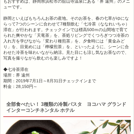
もおすすめは、静岡県浜松市の舘山寺温泉にある「界 遠州」のメニ
ューです。
静岡といえばもちろんお茶の産地。そのお茶を、春の七草がゆにな
らって7つのシーンに合わせて7種類飲む「七冷茶（ななれいちゃ）
滞在」が行われます。チェックインでは標高500ｍの山間地で育て
られた爽やかな「天竜茶」を、茶処リビングでくつろぎつつ冷茶の
入れ方を学びながら「変わり種煎茶」を、夕食時には「黄金みど
り」を、目覚めには「檸檬煎茶」を、といったように、シーンに合
わせた冷茶を味わいながら納涼。見た目にも涼し気なお茶なので、
写真を撮りながら飲むのも楽しみですよ！
◆七冷茶滞在
場所：界 遠州
期間：2019年7月1日～8月31日チェックインまで
料金：28,150円～
全部食べたい！ 3種類の冷製パスタ ヨコハマ グランド
インターコンチネンタル ホテル