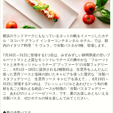
横浜のランドマークにもなっているヨットの帆をイメージしたホテ
ル「ヨコハマ グランド インターコンチネンタル ホテル」では、館
内のイタリア料理「ラ ヴェラ」で冷製パスタが3種、登場します。
7月16日～31日に登場する1つ目は、みずみずしい静岡県産の甘いフ
ルーツトマトと上質なモッツァレラチーズの爽やかな「フルーツト
マトと水牛モッツァレッラチーズ“ブッファーラ”の冷製フェデリー
ニ」。8月1日～18日に提供される2種類目は、生雲丹をふんだんに
使った雲丹ソースと塩味の効いたキャビアを使った贅沢な「冷製パ
スタフェデリーニ 生雲丹ソース キャビアを添えて」。8月19日～
31日に登場する3つめは、フレッシュバジルとあわびという旬の食
材を丸ごと味わえる絶品ソースが特徴の「冷製パスタフェデリー
ニ あわびのジェノベーゼソース」です。夏のお楽しみともいえる
冷製パスタ、ぜひホテルの味を楽しんでみてください。
◆夏の冷製パスタ