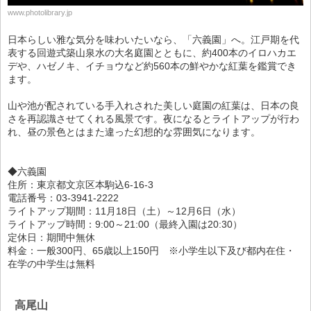
www.photolibrary.jp
日本らしい雅な気分を味わいたいなら、「六義園」へ。江戸期を代
表する回遊式築山泉水の大名庭園とともに、約400本のイロハカエ
デや、ハゼノキ、イチョウなど約560本の鮮やかな紅葉を鑑賞でき
ます。
山や池が配されている手入れされた美しい庭園の紅葉は、日本の良
さを再認識させてくれる風景です。夜になるとライトアップが行わ
れ、昼の景色とはまた違った幻想的な雰囲気になります。
◆六義園
住所：東京都文京区本駒込6-16-3
電話番号：03-3941-2222
ライトアップ期間：11月18日（土）～12月6日（水）
ライトアップ時間：9:00～21:00（最終入園は20:30）
定休日：期間中無休
料金：一般300円、65歳以上150円 ※小学生以下及び都内在住・
在学の中学生は無料
高尾山