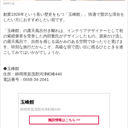
tabiiro.jp
創業1926年という長い歴史をもつ「玉峰館」。快適で贅沢な滞在を
したい方におすすめしたい宿です。
「玉峰館」の露天風呂付き離れは、インテリアデザイナーとして初
の紫綬褒章を受章した内田繁氏がデザインしたもの。源泉かけ流し
の露天風呂で、自然を感じる温かみのある空間でゆったりと寛げま
す。特別な旅行だからこそ、高級な宿で思い出に残るひとときを過
ごしてみてはいかがでしょうか。
◆玉峰館
住所：静岡県賀茂郡河津町峰440
電話番号：0558-34-2041
玉峰館
静岡県賀茂郡河津町峰440
施設情報はこちら >>