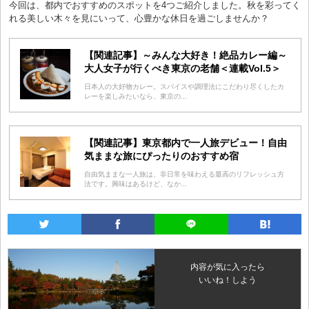
今回は、都内でおすすめのスポットを4つご紹介しました。秋を彩ってく
れる美しい木々を見にいって、心豊かな休日を過ごしませんか？
【関連記事】～みんな大好き！絶品カレー編～
大人女子が行くべき東京の老舗＜連載Vol.5＞
日本人の大好物カレー。スパイスや調理法にこだわり尽くしたカ
レーを楽しみたいなら、東京の...
【関連記事】東京都内で一人旅デビュー！自由
気ままな旅にぴったりのおすすめ宿
自由気ままな一人旅は、非日常を味わえる最高のリフレッシュ方
法です。興味はあるけど、なか...
内容が気に入ったら
いいね！しよう