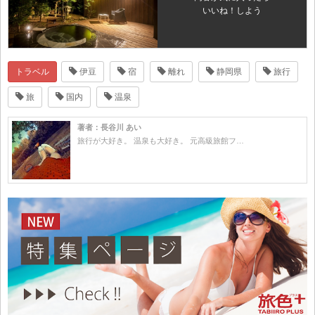
いいね！しよう
トラベル
伊豆
宿
離れ
静岡県
旅行
旅
国内
温泉
著者：長谷川 あい
旅行が大好き。 温泉も大好き。 元高級旅館フ…