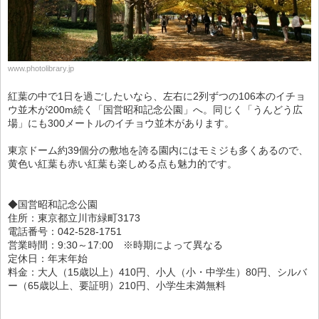
www.photolibrary.jp
紅葉の中で1日を過ごしたいなら、左右に2列ずつの106本のイチョ
ウ並木が200m続く「国営昭和記念公園」へ。同じく「うんどう広
場」にも300メートルのイチョウ並木があります。
東京ドーム約39個分の敷地を誇る園内にはモミジも多くあるので、
黄色い紅葉も赤い紅葉も楽しめる点も魅力的です。
◆国営昭和記念公園
住所：東京都立川市緑町3173
電話番号：042-528-1751
営業時間：9:30～17:00 ※時期によって異なる
定休日：年末年始
料金：大人（15歳以上）410円、小人（小・中学生）80円、シルバ
ー（65歳以上、要証明）210円、小学生未満無料