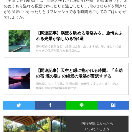
「中津渓谷 ゆの森」は、自然の美しさに抱かれた癒しの温泉宿です。木
のぬくもり溢れる客室でゆったりと過ごしたり、川のせせらぎを聞きな
がら温泉につかったりとリフレッシュできる時間過ごしてみてはいかが
でしょうか。
【関連記事】渓流を眺める湯浴みを。旅情あふ
れる光景が楽しめる宿4選
海や煌めく夜景など、絶景には色々ありますが、深い緑と川のせ
せらぎの競演が見られる渓流の...
【関連記事】天空と緑に抱かれる時間。「庄助
の宿 瀧の湯」の絶景の湯処が贅沢すぎる
福島県にある「庄助の宿 瀧の湯」は伏見ヶ滝をすぐ近くに臨む、
創業130年余の老舗温泉宿です...
内容が気に入ったら
いいね！しよう