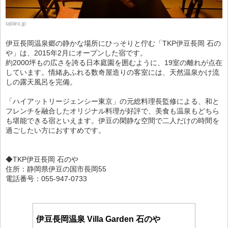
tabiiro.jp
伊豆長岡温泉郷の静かな場所にひっそりと佇む「TKP伊豆長岡 石の
や」は、2015年2月にオープンした宿です。
約2000坪もの広さを誇る日本庭園を囲むように、19室の離れが点在
しています。情緒あふれる数奇屋造りの客室には、天然温泉かけ流
しの露天風呂を完備。
「ハイアットリージェンシー東京」の元総料理長監修による、和と
フレンチを融合したオリジナル料理が好評で、美食も温泉もどちら
も堪能できる宿といえます。伊豆の閑静な空間で二人だけの時間を
過ごしたい方におすすめです。
◆TKP伊豆長岡 石のや
住所：静岡県伊豆の国市長岡55
電話番号：055-947-0733
伊豆長岡温泉 Villa Garden 石のや