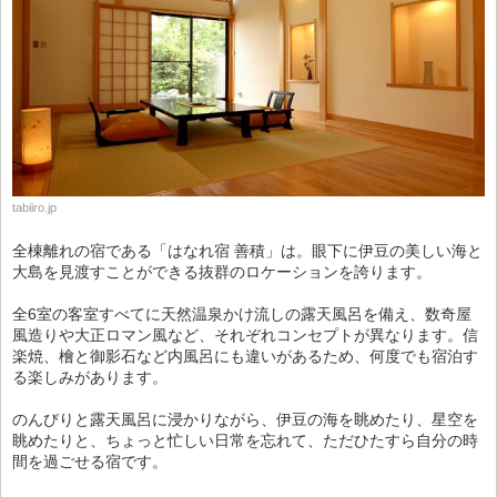
tabiiro.jp
全棟離れの宿である「はなれ宿 善積」は。眼下に伊豆の美しい海と
大島を見渡すことができる抜群のロケーションを誇ります。
全6室の客室すべてに天然温泉かけ流しの露天風呂を備え、数奇屋
風造りや大正ロマン風など、それぞれコンセプトが異なります。信
楽焼、檜と御影石など内風呂にも違いがあるため、何度でも宿泊す
る楽しみがあります。
のんびりと露天風呂に浸かりながら、伊豆の海を眺めたり、星空を
眺めたりと、ちょっと忙しい日常を忘れて、ただひたすら自分の時
間を過ごせる宿です。