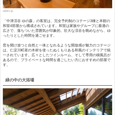
tabiiro.jp
「中津渓谷 ゆの森」の客室は、完全予約制のコテージ3棟と本館の
和室4部屋から構成されています。和室は家族やグループに最適の
広さで、落ちついた雰囲気が印象的。壮大な渓谷を眺めながら、ゆ
ったりとした時間を過ごせます。
窓を開け放つと自然と一体となれるような開放感が魅力のコテージ
は、仁淀川町産の木材を使ったぬくもりある和風のインテリアで統
一されています。広々としたツインルーム、そして専用の槇風呂が
あるので、プライベートな時間を過ごしたい方におすすめの部屋で
す。
緑の中の大浴場