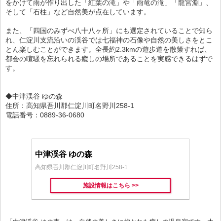
をかけて雨が作り出した「紅葉の滝」や「雨竜の滝」「龍宮淵」、
そして「石柱」など自然美が点在しています。
また、「四国のみずべ八十八ヶ所」にも選定されていることで知ら
れ、仁淀川支流沿いの渓谷では七福神の石像や自然の美しさをとこ
とん楽しむことができます。全長約2.3kmの遊歩道を散策すれば、
都会の喧騒を忘れられる癒しの場所であることを実感できるはずで
す。
◆中津渓谷 ゆの森
住所：高知県吾川郡仁淀川町名野川258-1
電話番号：0889-36-0680
中津渓谷 ゆの森
高知県吾川郡仁淀川町名野川258-1
施設情報はこちら >>