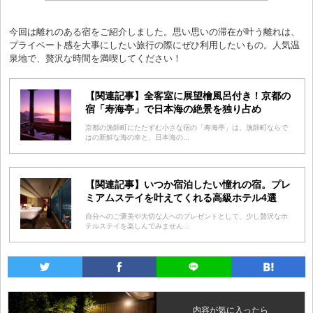
今回は離れのある宿をご紹介しました。思い思いの滞在が叶う離れは、
プライベート感を大事にしたい旅行の際にぜひ利用したいもの。人気温
泉地で、贅沢な時間を満喫してください！
【関連記事】全客室に展望檜風呂付き！京都の
宿「寿海亭」で日本海の絶景を独り占め
京都の漁師町にたたずむ小さな宿の「寿海亭」は、漁師町ならで
はの新鮮な海の幸と、日本海の...
【関連記事】いつか宿泊したい憧れの宿。プレ
ミアムステイを叶えてくれる高級ホテル4選
自分へのご褒美や大切な人へのプレゼントとして、少し贅沢なホ
テルステイを楽しんでみません...
内容が気に入ったら