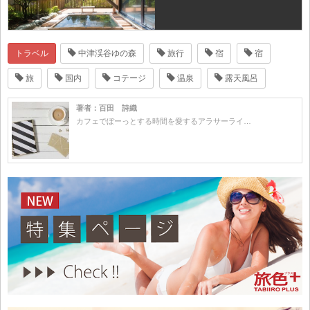
トラベル
中津渓谷ゆの森
旅行
宿
宿
旅
国内
コテージ
温泉
露天風呂
著者：百田 詩織
カフェでぼーっとする時間を愛するアラサーライ…