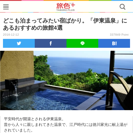
どこも泊まってみたい宿ばかり。「伊東温泉」に
あるおすすめの旅館4選
2016-12-12
337849 Point
平安時代が開湯とされる伊東温泉。
昔から人々に親しまれてきた温泉で、江戸時代には徳川家光に献上湯が
されていました。