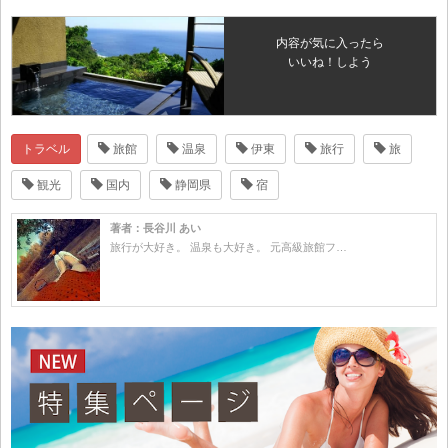
内容が気に入ったら
いいね！しよう
トラベル
旅館
温泉
伊東
旅行
旅
観光
国内
静岡県
宿
著者：長谷川 あい
旅行が大好き。 温泉も大好き。 元高級旅館フ…