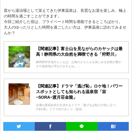
昔から湯治場として栄えてきた伊東温泉は、良質なお湯を楽しみ、極上
の時間を過ごすことができます。
今回ご紹介した宿は、プライベート時間を堪能できるところばかり。
大人のゆったりとした時間を過ごしたい方は、伊東温泉に訪れてみませ
んか？
【関連記事】富士山を見ながらのカヤックは最
高！静岡県の大自然を満喫できる「狩野川」
静岡県伊豆地方といえば、山海のどちらもを楽しめる自然の豊か
さや温泉地が浮かびますよね。...
【関連記事】ドラマ「逃げ恥」ロケ地！パワー
スポットとしても知られる温泉宿「宙
−SORA−渡月荘金龍」
女優の新垣結衣が主演するドラマ「逃げるは恥だが役に立つ」
(TBS系)。ドラマ内でみくり（新垣...