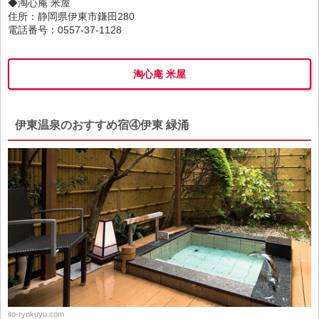
◆淘心庵 米屋
住所：静岡県伊東市鎌田280
電話番号：0557-37-1128
淘心庵 米屋
伊東温泉のおすすめ宿④伊東 緑涌
ito-ryokuyu.com