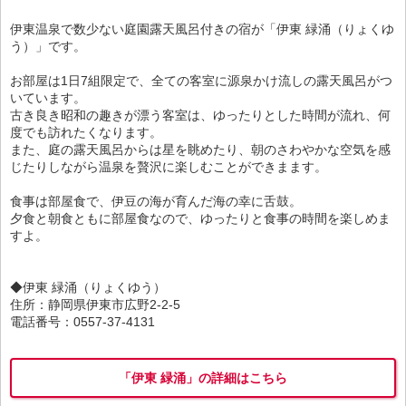
伊東温泉で数少ない庭園露天風呂付きの宿が「伊東 緑涌（りょくゆ
う）」です。
お部屋は1日7組限定で、全ての客室に源泉かけ流しの露天風呂がつ
いています。
古き良き昭和の趣きが漂う客室は、ゆったりとした時間が流れ、何
度でも訪れたくなります。
また、庭の露天風呂からは星を眺めたり、朝のさわやかな空気を感
じたりしながら温泉を贅沢に楽しむことができまます。
食事は部屋食で、伊豆の海が育んだ海の幸に舌鼓。
夕食と朝食ともに部屋食なので、ゆったりと食事の時間を楽しめま
すよ。
◆伊東 緑涌（りょくゆう）
住所：静岡県伊東市広野2-2-5
電話番号：0557-37-4131
「伊東 緑涌」の詳細はこちら