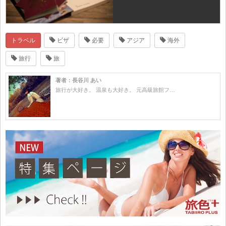
トラベル
ビザ
必要
アジア
海外
旅行
旅
著者：長谷川 あい
旅行が大好き。 温泉も大好き。 元高級旅館フ…