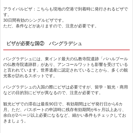
アライバルビザ：こちらも現地の空港で到着時に発行されるビザで
す。
30日間有効のシングルビザです。
ただ、条件などがありますので、注意が必要です。
ビザが必要な国② バングラデシュ
バングラデシュには、東インド最大の仏教寺院遺跡「パハルプール
の仏教寺院遺跡群」があり、アンコールワットも影響を受けている
と言われています。世界遺産に認定されていることから、多くの観
光客が訪れるスポットです。
バングラデシュの入国の際にビザは必要ですが、留学・観光・商用
などの目的別にビザが異なるので、注意が必要です。
観光ビザでの滞在は最長90日で、有効期間はビザ発行日から6カ
月。ただ、パスポートの申請時に残存有効期間が6ヶ月以上あり、
余白が2ページ以上必要になるなど、細かい条件もチェックしてお
きましょう。