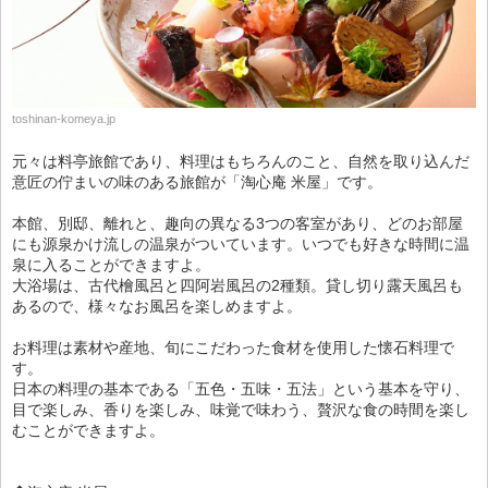
toshinan-komeya.jp
元々は料亭旅館であり、料理はもちろんのこと、自然を取り込んだ
意匠の佇まいの味のある旅館が「淘心庵 米屋」です。
本館、別邸、離れと、趣向の異なる3つの客室があり、どのお部屋
にも源泉かけ流しの温泉がついています。いつでも好きな時間に温
泉に入ることができますよ。
大浴場は、古代檜風呂と四阿岩風呂の2種類。貸し切り露天風呂も
あるので、様々なお風呂を楽しめますよ。
お料理は素材や産地、旬にこだわった食材を使用した懐石料理で
す。
日本の料理の基本である「五色・五味・五法」という基本を守り、
目で楽しみ、香りを楽しみ、味覚で味わう、贅沢な食の時間を楽し
むことができますよ。