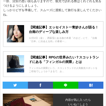
一部、治安の悪い国もありますので、観光で訪れる際はくれぐれも気を
つけるようにしましょう。
しっかりビザを準備して、スムーズに渡航して旅行を楽しんでください
ね。
【関連記事】エッセイスト一青妙さんが語る！
台南のディープな楽しみ方
12月2日（金）、西荻窪にある旅の本屋「のまど」にて、『台南
「日本」に出会える街』の著者一...
【関連記事】RPGの世界みたい？スコットラン
ドにある「フィンガルの洞窟」とは
フィンガルの洞窟という、スコットランドの人気観光スポットを
ご存知でしょうか？まるで、お...
内容が気に入ったら
いいね！しよう