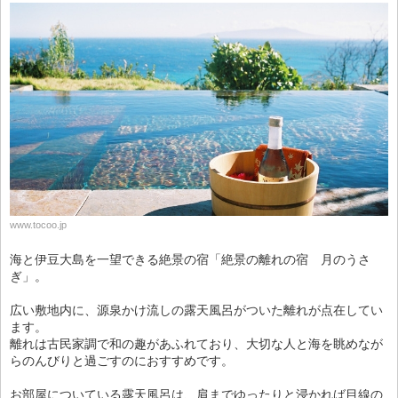
www.tocoo.jp
海と伊豆大島を一望できる絶景の宿「絶景の離れの宿 月のうさ
ぎ」。
広い敷地内に、源泉かけ流しの露天風呂がついた離れが点在してい
ます。
離れは古民家調で和の趣があふれており、大切な人と海を眺めなが
らのんびりと過ごすのにおすすめです。
お部屋についている露天風呂は、肩までゆったりと浸かれば目線の