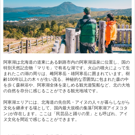
阿寒湖は北海道の道東にある釧路市内の阿寒湖温泉に位置し、国の
特別天然記念物「マリモ」で有名な湖です。火山の噴火によって生
まれたこの湖の周りは、雌阿寒岳・雄阿寒岳に囲まれています。樹
齢100年以上の木々が生い茂る、神秘的な雰囲気に包まれた森の中
を歩く森林浴や、阿寒湖全体を楽しめる観光遊覧船など、北の大地
の自然を存分に感じることができる観光地域です。
阿寒湖エリアには、北海道の先住民・アイヌの人々が暮らしながら
文化を継承する場として、国内最大規模の集落｢阿寒湖アイヌコタ
ン｣が存在します。ここは「民芸品と踊りの里」とも呼ばれ、アイ
ヌ文化を間近で感じることができます。