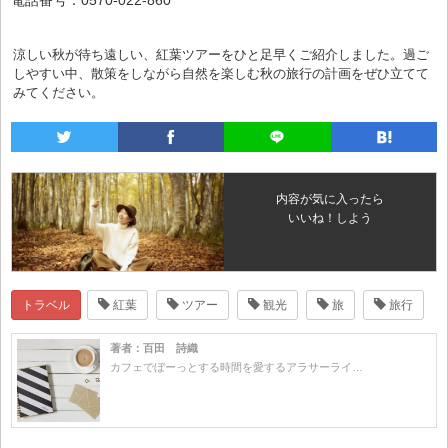
涼しい秋が待ち遠しい、紅葉ツアーをひと足早くご紹介しました。過ご
しやすい中、散策をしながら自然を楽しむ秋の旅行の計画をぜひ立てて
みてください。
内容が気に入ったら
いいね！しよう
トラベル
紅葉
ツアー
観光
旅
旅行
著者：百田 詩織
カフェでぼーっとする時間を愛するアラサーライ…