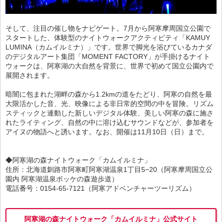
そして、注目の催し物をナビゲート。7月から阿寒摩周国立公園で
スタートした、体験型のナイトウォークアクティビティ「KAMUY
LUMINA（カムイルミナ）」です。世界で脚光を浴びているカナダ
のデジタルアート集団「MOMENT FACTORY」が手掛けるナイト
ウォークは、阿寒湖の大自然を背景に、世界で初めて国立公園内で
展開されます。
暗闇に包まれた湖畔の森から1.2kmの道をたどり、阿寒の自然を最
大限活かした音、光、映像による非日常的空間の中を冒険。リズム
スティックと連動した新しいデジタル体験、美しい阿寒の森に施さ
れたライティング、自然の中に溶け込むサウンドなどが、参加者を
アイヌの物語へと誘います。なお、開催は11月10日（日）まで。
◆阿寒湖の森ナイトウォーク「カムイルミナ」
住所：北海道釧路市阿寒町阿寒湖温泉1丁目5−20（阿寒摩周国立公
園内 阿寒湖温泉ボッケの森遊歩道）
電話番号：0154-65-7121（阿寒アドベンチャーツーリズム）
阿寒湖の森ナイトウォーク「カムイルミナ」公式サイト