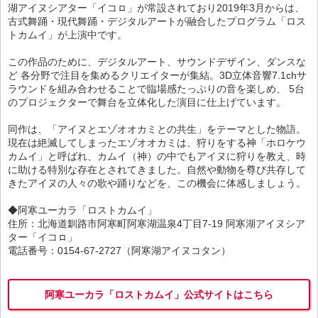
湖アイヌシアター「イコㇿ」が常設されており2019年3月からは、
古式舞踊・現代舞踊・デジタルアートが融合したプログラム「ロス
トカムイ」が上演中です。
この作品のために、デジタルアート、サウンドデザイン、ダンスな
ど 各分野で注目を集めるクリエイターが集結。3D立体音響7.1chサ
ラウンドを組み合わせることで臨場感たっぷりの音を楽しめ、 5台
のプロジェクターで舞台を立体化した演目に仕上げています。
同作は、「アイヌとエゾオオカミとの共生」をテーマとした物語。
現在は絶滅してしまったエゾオオカミは、狩りをする神「ホロケウ
カムイ」と呼ばれ、カムイ（神）の中でもアイヌに狩りを教え、時
に助ける特別な存在とされてきました。自然や動物を尊び共存して
きたアイヌの人々の歌や踊りなどを、この機会に体感しましょう。
◆阿寒ユーカラ「ロストカムイ」
住所：北海道釧路市阿寒町阿寒湖温泉4丁目7-19 阿寒湖アイヌシア
ター「イコㇿ」
電話番号：0154-67-2727（阿寒湖アイヌコタン）
阿寒ユーカラ「ロストカムイ」公式サイトはこちら