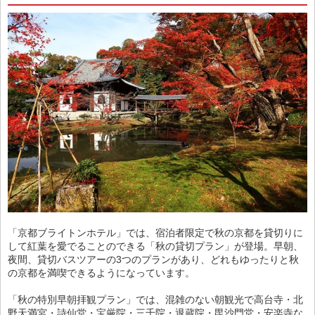
「京都ブライトンホテル」では、宿泊者限定で秋の京都を貸切りに
して紅葉を愛でることのできる「秋の貸切プラン」が登場。早朝、
夜間、貸切バスツアーの3つのプランがあり、どれもゆったりと秋
の京都を満喫できるようになっています。
「秋の特別早朝拝観プラン」では、混雑のない朝観光で高台寺・北
野天満宮・詩仙堂・宝厳院・三千院・退蔵院・毘沙門堂・安楽寺な