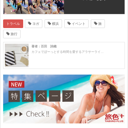
トラベル
ヨガ
横浜
イベント
旅
旅行
著者：百田 詩織
カフェでぼーっとする時間を愛するアラサーライ…