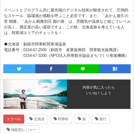
イベントとプログラム共に最先端のデジタル技術が駆使されて、圧倒的
なスケール、臨場感が感動を呼ぶこと必至です。また、「あかん遊久の
里 鶴雅」「あかん鶴雅別荘 鄙の座」は、雰囲気や温泉など総じてレベル
が高く、満足度の高い湯宿ですよ。この秋、北海道旅を考えている人
は、阿寒湖エリアのチェックを！
◆北海道・釧路市阿寒町阿寒湖温泉
電話番号：0154-67-2505（釧路市 産業振興部 阿寒観光振興課）
0154-67-3200（NPO法人阿寒観光協会まちづくり推進機構）
内容が気に入ったら
いいね！しよう
トラベル
北海道
阿寒町
旅
旅行
体験型レジャー