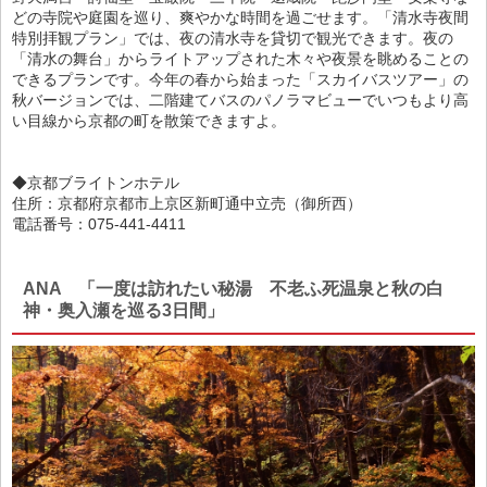
どの寺院や庭園を巡り、爽やかな時間を過ごせます。「清水寺夜間
特別拝観プラン」では、夜の清水寺を貸切で観光できます。夜の
「清水の舞台」からライトアップされた木々や夜景を眺めることの
できるプランです。今年の春から始まった「スカイバスツアー」の
秋バージョンでは、二階建てバスのパノラマビューでいつもより高
い目線から京都の町を散策できますよ。
◆京都ブライトンホテル
住所：京都府京都市上京区新町通中立売（御所西）
電話番号：075-441-4411
ANA 「一度は訪れたい秘湯 不老ふ死温泉と秋の白
神・奥入瀬を巡る3日間」