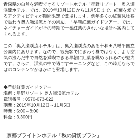
青森県の自然を満喫できるリゾートホテル「星野リゾート 奥入瀬
渓流ホテル」では、2019年10月12日から11月5日まで、紅葉を愛で
るアクティビティが期間限定で登場します。例年多くの紅葉見物客
で賑わう奧入瀬渓流とその周辺。「早朝紅葉ガイドツアー」では、
ネイチャーガイドがその時期で一番紅葉のきれいな場所へ案内して
くれるます。
この「奥入瀬渓流ホテル」は、奥入瀬渓流のある十和田八幡平国立
公園内にあります。なので、観光客でにぎわう昼ではなく、より空
気の澄んだ中で自然を満喫できる早朝に紅葉を眺められるのが魅力
です。さらに、渓流の中で過ごすモーニングなど、この時期ならで
はのコンテンツがほかにも登場します。
◆早朝紅葉ガイドツアー
場所：星野リゾート 奥入瀬渓流ホテル
電話番号：0570-073-022
期間：2019年10月12日～11月5日
時間：6:00～8:00
料金：3,300円
京都ブライトンホテル「秋の貸切プラン」