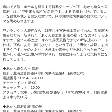
道内で旅館・ホテルを運営する鶴雅グループの宿「あかん遊久の里
鶴雅」は、“空中露天風呂”が名物です。まるで湖上に浮いているよ
うな錯覚を覚える贅沢な空間で、阿寒湖や雄阿寒岳の雄大なパノラ
マを眺められますよ！
ワンランク上の滞在なら、18年に全室改修工事が行われ、客室露天
風呂なども一新された「あかん鶴雅別荘 鄙の座（ひなのざ）」がお
すすめ。全25の客室は、すべて露天風呂付きで20坪以上のスイート
仕様。宿名にある「鄙（ひな）」という字は、「田舎・故郷」を指
すそうです。そのとおり、天然木や青畳などをあしらった宿では、
懐かしく温かな記憶が呼び起され、故郷に帰ったような気持ちにな
れるでしょう。
◆あかん遊久の里 鶴雅
住所：北海道釧路市阿寒町阿寒湖温泉4丁目6番10号
電話番号：0154-67-4000
チェックイン：15:00
チェックアウト：10:00
アクセス：電車：JR根室本線 釧路駅より車で約90分 車：釧路空港
より車で約60分
◆あかん鶴雅別荘 鄙の座
住所：北海道釧路市阿寒町阿寒湖温泉2丁目8番1号