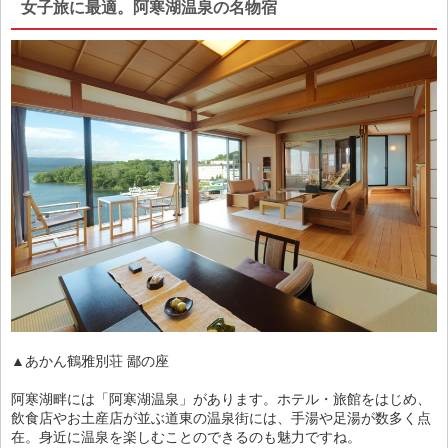
女子旅に最適。阿寒湖温泉の名物宿
▲あかん鶴雅別荘 鄙の座
阿寒湖畔には「阿寒湖温泉」があります。ホテル・旅館をはじめ、
飲食店やお土産店が並ぶ道東の温泉街には、手湯や足湯が数多く点
在。身近に温泉を楽しむことのできるのも魅力ですね。