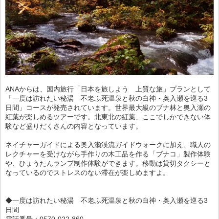
ANAからは、国内旅行「日本を旅しよう 上質な旅」プランとして
「一度は訪れたい秘湯 不老ふ死温泉と秋の白神・奥入瀬を巡る3
日間」コースが発売されています。世界最大級のブナ林と奥入瀬の
紅葉が楽しめるツアーです。北東北の紅葉、ここでしかできない体
験など盛りだくさんの内容となっています。
ネイチャーガイドによる奥入瀬渓流ガイドウォークに加え、職人の
レクチャーを受けながら手作りの木工品を作る「ブナコ」製作体験
や、ひょうたんランプ制作体験ができます。移動は貸切タクシーと
なっているのでストレスのない滞在が楽しめますよ。
◆一度は訪れたい秘湯 不老ふ死温泉と秋の白神・奥入瀬を巡る3
日間
電話番号：0570-022-860