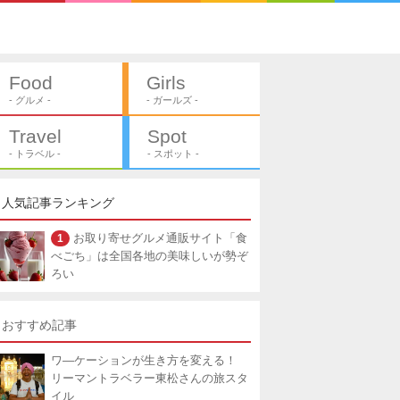
Food
Girls
- グルメ -
- ガールズ -
Travel
Spot
- トラベル -
- スポット -
人気記事ランキング
1
お取り寄せグルメ通販サイト「食
べごち」は全国各地の美味しいが勢ぞ
ろい
おすすめ記事
ワ―ケーションが生き方を変える！
リーマントラベラー東松さんの旅スタ
イル