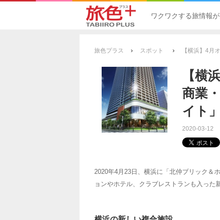
ワクワクする旅情報が
›
›
旅色プラス
スポット
【横浜】4月
【横
商業
イト
2020-03-12
2020年4月23日、横浜に「北仲ブリック＆ホワ
ョンやホテル、クラブレストランも入った
横浜の新しい複合施設