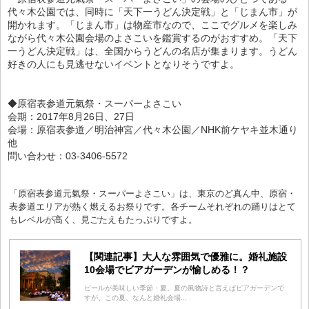
代々木公園では、同時に「天下一うどん決定戦」と「じまん市」が
開かれます。「じまん市」は物産市なので、ここでグルメを楽しみ
ながら代々木公園会場のよさこいを鑑賞するのがおすすめ。「天下
一うどん決定戦」は、全国からうどんの名店が集まります。うどん
好きの人にも見逃せないイベントとなりそうですよ。
◆原宿表参道元氣祭・スーパーよさこい
会期：2017年8月26日、27日
会場：原宿表参道／明治神宮／代々木公園／NHK前ケヤキ並木通り
他
問い合わせ：03-3406-5572
「原宿表参道元氣祭・スーパーよさこい」は、東京のど真ん中、原宿・
表参道エリアが熱く燃えるお祭りです。各チームそれぞれの踊りはとて
もレベルが高く、見ごたえもたっぷりですよ。
【関連記事】大人な雰囲気で優雅に。婚礼施設
10会場でビアガーデンが愉しめる！？
ビールが美味しい季節・夏。夏の風物詩と言えばビアガーデンで
すが、この夏、なんと婚礼会場...