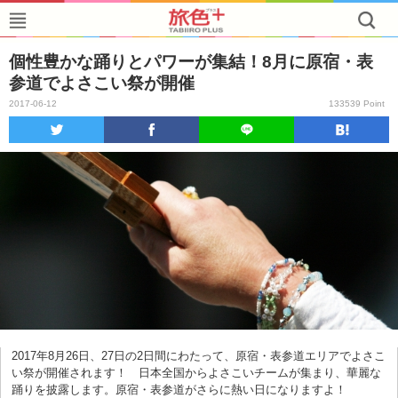
個性豊かな踊りとパワーが集結！8月に原宿・表
参道でよさこい祭が開催
2017-06-12
133539 Point
2017年8月26日、27日の2日間にわたって、原宿・表参道エリアでよさこ
い祭が開催されます！ 日本全国からよさこいチームが集まり、華麗な
踊りを披露します。原宿・表参道がさらに熱い日になりますよ！