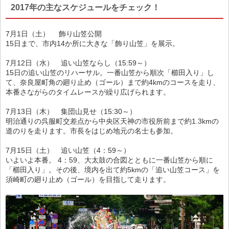
2017年の主なスケジュールをチェック！
7月1日（土） 飾り山笠公開
15日まで、市内14か所に大きな「飾り山笠」を展示。
7月12日（水） 追い山笠ならし（15:59～）
15日の追い山笠のリハーサル。一番山笠から順次「櫛田入り」し
て、奈良屋町角の廻り止め（ゴール）まで約4kmのコースを走り、
本番さながらのタイムレースが繰り広げられます。
7月13日（木） 集団山見せ（15:30～）
明治通りの呉服町交差点から中央区天神の市役所前まで約1.3kmの
道のりを走ります。市長をはじめ地元の名士も参加。
7月15日（土） 追い山笠（4：59～）
いよいよ本番。 4：59、大太鼓の合図とともに一番山笠から順に
「櫛田入り」。その後、境内を出て約5kmの「追い山笠コース」を
須崎町の廻り止め（ゴール）を目指して走ります。