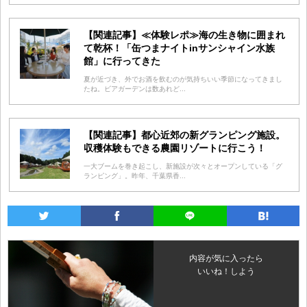
【関連記事】≪体験レポ≫海の生き物に囲まれ
て乾杯！「缶つまナイトinサンシャイン水族
館」に行ってきた
夏が近づき、外でお酒を飲むのが気持ちいい季節になってきまし
たね。ビアガーデンは数あれど...
【関連記事】都心近郊の新グランピング施設。
収穫体験もできる農園リゾートに行こう！
一大ブームを巻き起こし、新施設が次々とオープンしている「グ
ランピング」。昨年、千葉県香...
内容が気に入ったら
いいね！しよう