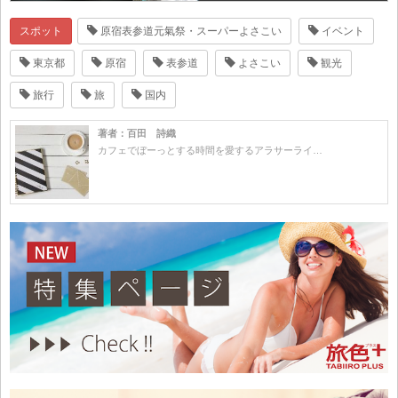
スポット
原宿表参道元氣祭・スーパーよさこい
イベント
東京都
原宿
表参道
よさこい
観光
旅行
旅
国内
著者：百田 詩織
カフェでぼーっとする時間を愛するアラサーライ…