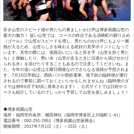
舁き山笠のスピード感や男たちの勇ましいかけ声は博多祇園山笠の
最大の魅力！ 追い山笠では、コースの終点である須崎町の廻り止め
（ゴール）で山笠がスピードを増し、男たちのかけ声にもより一層
熱が入るため、山笠らしさを味わえる絶好の見学ポイントになって
います。見学の際には、道路沿いにいると舁き手（山笠を担ぐ男た
ち）と接触したり、勢い水（山笠が走るときに沿道から浴びせかけ
られる水）を浴びたりすることもあるので注意してくださいね。ま
た、今年の追い山笠は土曜日開催なのでさらなる混雑が予想されま
す。7月15日早朝は、西鉄バスや西鉄電車、地下鉄の臨時便が運行
されるので事前に調べておくといいかもしれませんね（臨時便のダ
イヤは例年6月下旬頃に発表されます）。公式サイトでは日程やコ
ースも紹介しているのでしっかり予習して山笠を楽しみましょう！
◆博多祇園山笠
場所：福岡市内各所、櫛田神社（福岡市博多区上川端町１-41）
電話番号：092-291-2951（博多祇園山笠振興会）
開催期間：2017年7月1日（土）～15日（土）