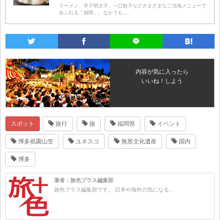
ラーメン、辛子明太子、一口餃子などさまざまなご当地メニューで
あふれる「福岡」。なかでも...
内容が気に入ったら
いいね！しよう
スポット
旅行
旅
福岡県
イベント
博多祇園山笠
ユネスコ
無形文化遺産
国内
博多
著者：旅色プラス編集部
旅色プラス編集部です。 日本や海外の気になる…