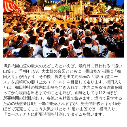
博多祇園山笠の最大の見どころといえば、最終日に行われる「追い
山笠」。早朝4：59、大太鼓の合図とともに一番山笠から順に「櫛
田入り」が始まり、その後、境内を出て約5kmの「追い山笠コー
ス」を須崎町の廻り止め（ゴール）を目指して走ります。櫛田入り
とは、櫛田神社の境内に山笠を舁き入れて、境内にある清道旗を回
ってから境内を出るまでのことを呼び、距離としては112ｍほど。
所要時間の計測があり、各流とも精鋭で臨みます。境内で見学する
ための桟敷券は6月下旬に発売されますが、発売開始後わずか15分
ほどで完売してしまう人気ぶりとか！ 追い山笠では「櫛田入り」
「コース」ともに所要時間を計測してタイムを競います。