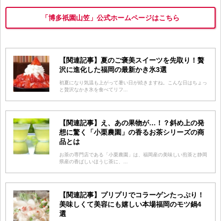
「博多祇園山笠」公式ホームページはこちら
【関連記事】夏のご褒美スイーツを先取り！贅
沢に進化した福岡の最新かき氷3選
初夏になり気温も上がって暑い日が続きますね。こんな日はちょっ
と贅沢なかき氷を食べてリフ...
【関連記事】え、あの果物が…！？斜め上の発
想に驚く「小栗農園」の香るお茶シリーズの商
品とは
お茶の専門店である「小栗農園」は、福岡産の美味しい煎茶と静岡
県産の香ばしいほうじ茶に、...
【関連記事】プリプリでコラーゲンたっぷり！
美味しくて美容にも嬉しい本場福岡のモツ鍋4
選