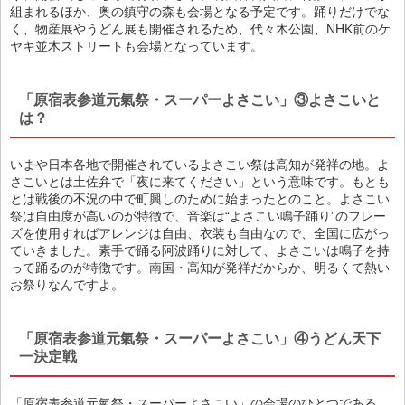
組まれるほか、奥の鎮守の森も会場となる予定です。踊りだけでな
く、物産展やうどん展も開催されるため、代々木公園、NHK前のケ
ヤキ並木ストリートも会場となっています。
「原宿表参道元氣祭・スーパーよさこい」③よさこいと
は？
いまや日本各地で開催されているよさこい祭は高知が発祥の地。よ
さこいとは土佐弁で「夜に来てください」という意味です。もとも
とは戦後の不況の中で町興しのために始まったとのこと。よさこい
祭は自由度が高いのが特徴で、音楽は“よさこい鳴子踊り”のフレー
ズを使用すればアレンジは自由、衣装も自由なので、全国に広がっ
ていきました。素手で踊る阿波踊りに対して、よさこいは鳴子を持
って踊るのが特徴です。南国・高知が発祥だからか、明るくて熱い
お祭りなんですよ。
「原宿表参道元氣祭・スーパーよさこい」④うどん天下
一決定戦
「原宿表参道元氣祭・スーパーよさこい」の会場のひとつである