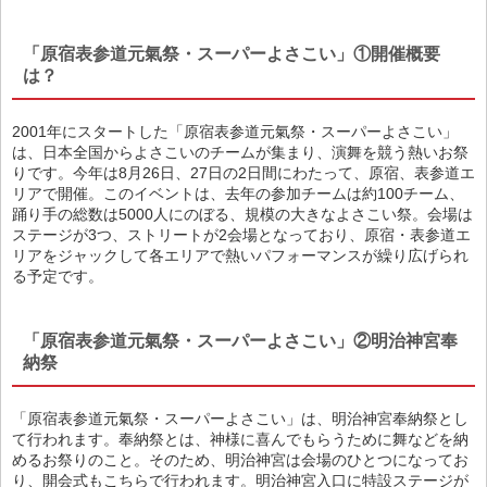
「原宿表参道元氣祭・スーパーよさこい」①開催概要
は？
2001年にスタートした「原宿表参道元氣祭・スーパーよさこい」
は、日本全国からよさこいのチームが集まり、演舞を競う熱いお祭
りです。今年は8月26日、27日の2日間にわたって、原宿、表参道エ
リアで開催。このイベントは、去年の参加チームは約100チーム、
踊り手の総数は5000人にのぼる、規模の大きなよさこい祭。会場は
ステージが3つ、ストリートが2会場となっており、原宿・表参道エ
リアをジャックして各エリアで熱いパフォーマンスが繰り広げられ
る予定です。
「原宿表参道元氣祭・スーパーよさこい」②明治神宮奉
納祭
「原宿表参道元氣祭・スーパーよさこい」は、明治神宮奉納祭とし
て行われます。奉納祭とは、神様に喜んでもらうために舞などを納
めるお祭りのこと。そのため、明治神宮は会場のひとつになってお
り、開会式もこちらで行われます。明治神宮入口に特設ステージが