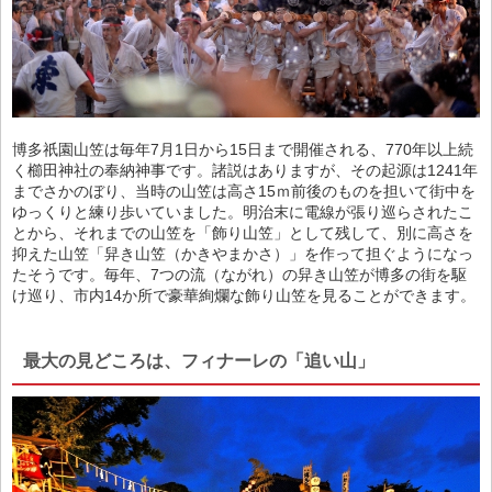
博多祇園山笠は毎年7月1日から15日まで開催される、770年以上続
く櫛田神社の奉納神事です。諸説はありますが、その起源は1241年
までさかのぼり、当時の山笠は高さ15ｍ前後のものを担いて街中を
ゆっくりと練り歩いていました。明治末に電線が張り巡らされたこ
とから、それまでの山笠を「飾り山笠」として残して、別に高さを
抑えた山笠「舁き山笠（かきやまかさ）」を作って担ぐようになっ
たそうです。毎年、7つの流（ながれ）の舁き山笠が博多の街を駆
け巡り、市内14か所で豪華絢爛な飾り山笠を見ることができます。
最大の見どころは、フィナーレの「追い山」