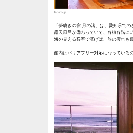
tabiiro.jp
「夢紡ぎの宿 月の渚」は、愛知県での
露天風呂が備わっていて、各棟各階に
海の見える客室で寛げば、旅の疲れも
館内はバリアフリー対応になっている