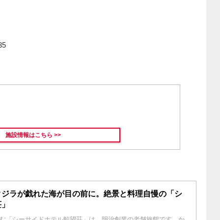
5
施設情報はこちら >>
クジラが戯れた海が目の前に。絶景と料理自慢の「シ
荘」
む「シーサイドホテル鯨望荘」は、明治創業の老舗旅館です。か