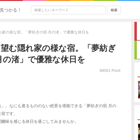
見つかる！
れ家の様な宿。「夢紡ぎの宿 月の渚」で優雅な休日を
を望む隠れ家の様な宿。「夢紡ぎ
月の渚」で優雅な休日を
88061 Point
浜」。なにも遮るもののない絶景を堪能できる「夢紡ぎの宿 月の
む宿です。
醍醐味を感じる休日を過ごしてみませんか。