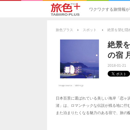
ワクワクする旅情報が
›
›
旅色プラス
スポット
絶景を望む隠
絶景
の宿 
2018-01-21
image source：
tabiiro.jp
日本百景に選ばれている美しい海岸「恋ヶ
渚」は、ロマンチックな伝説が残る地に佇
また泊まりたくなる魅力のある宿で、旅の