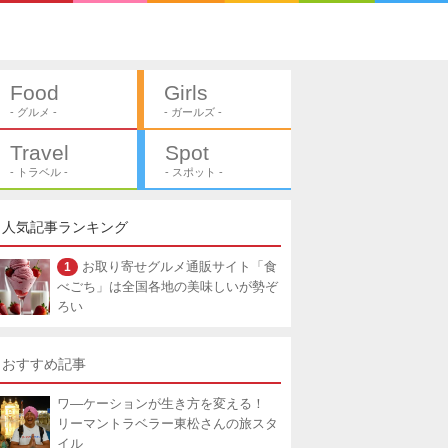
Food
Girls
- グルメ -
- ガールズ -
Travel
Spot
- トラベル -
- スポット -
人気記事ランキング
1
お取り寄せグルメ通販サイト「食
べごち」は全国各地の美味しいが勢ぞ
ろい
おすすめ記事
ワ―ケーションが生き方を変える！
リーマントラベラー東松さんの旅スタ
イル