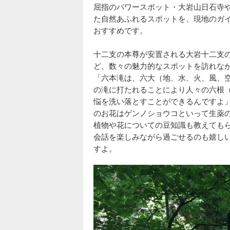
屈指のパワースポット・大岩山日石寺
た自然あふれるスポットを、現地のガイド
おすすめです。
十二支の本尊が安置される大岩十二支
ど、数々の魅力的なスポットを訪れな
「六本滝は、六大（地、水、火、風、
の滝に打たれることにより人々の六根
悩を洗い落とすことができるんですよ
のお花はゲンノショウコといって生薬
植物や花についての豆知識も教えても
会話を楽しみながら過ごせるのも嬉し
すよ。