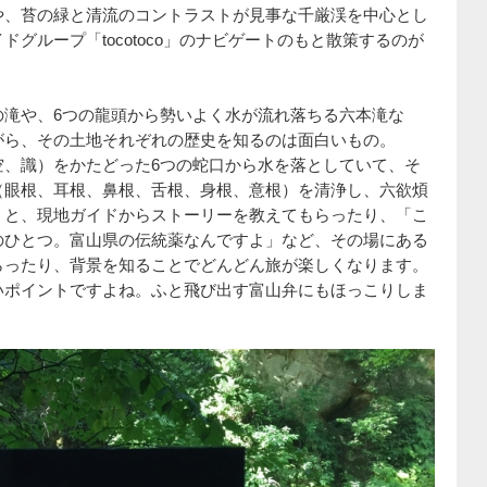
や、苔の緑と清流のコントラストが見事な千厳渓を中心とし
グループ「tocotoco」のナビゲートのもと散策するのが
の滝や、6つの龍頭から勢いよく水が流れ落ちる六本滝な
がら、その土地それぞれの歴史を知るのは面白いもの。
空、識）をかたどった6つの蛇口から水を落としていて、そ
（眼根、耳根、鼻根、舌根、身根、意根）を清浄し、六欲煩
」と、現地ガイドからストーリーを教えてもらったり、「こ
のひとつ。富山県の伝統薬なんですよ」など、その場にある
らったり、背景を知ることでどんどん旅が楽しくなります。
いポイントですよね。ふと飛び出す富山弁にもほっこりしま