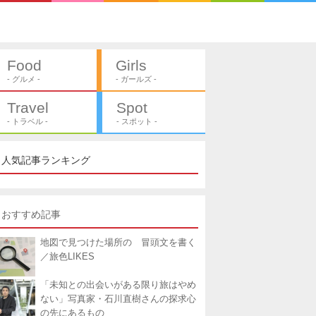
Food
Girls
- グルメ -
- ガールズ -
Travel
Spot
- トラベル -
- スポット -
人気記事ランキング
おすすめ記事
地図で見つけた場所の 冒頭文を書く
／旅色LIKES
「未知との出会いがある限り旅はやめ
ない」写真家・石川直樹さんの探求心
の先にあるもの