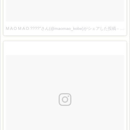
M A O M A O ????"さん(@maomao_kobe)がシェアした投稿
-
2017