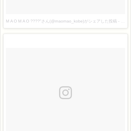
M A O M A O ????"さん(@maomao_kobe)がシェアした投稿
-
2017