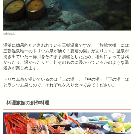
tabiiro.jp
湯治に効果的だと言われている三朝温泉ですが、「旅館大橋」には
三朝温泉唯一のトリウム泉が湧く「巌窟の湯」があります。温泉が
湧き出ていた三徳川をそのまま湯船としたため、場所によっては浅
かったり、深かったりと、川そのものに浸かっているかのような湯
浴みが楽しめます。
トリウム泉が湧いているのは「上の湯」、「中の湯」「下の湯」は
とラジウム泉なので、それぞれを入り比べてみてください。
料理旅館の創作料理