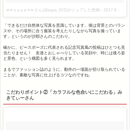
↠↠ s a y a ↞↞さん(@saya_622)がシェアした投稿
-
2017 8月 25 2:49午後 PDT
「できるだけ自然体な写真を意識しています。後は背景とのバラン
スや、その場所に合う服装を考えたりしながら写真を撮っていま
す」というのが沙耶さんのこだわり。
確かに、ピースポーズに代表される記念写真風の投稿はひとつも見
当たりません！ 友達とおしゃべりしている笑顔や、時には後ろ姿
と景色、という構図も多く見られます。
まるでファッション誌のように、動作の一場面が切り取られている
ことが、素敵な写真に仕上げるコツなのですね。
こだわりポイント②「カラフルな色合いにこだわる」み
きてぃーさん