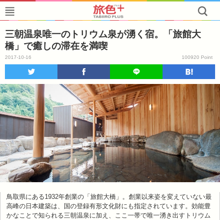
三朝温泉唯一のトリウム泉が湧く宿。「旅館大
橋」で癒しの滞在を満喫
2017-10-16
100920 Point
鳥取県にある1932年創業の「旅館大橋」。創業以来姿を変えていない最
高峰の日本建築は、国の登録有形文化財にも指定されています。効能豊
かなことで知られる三朝温泉に加え、ここ一帯で唯一湧き出すトリウム