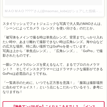
M A O M A O ????"さん(@maomao_kobe)がシェアした投稿
-
2017
スタイリッシュでフォトジェニックな写真で大人気のMAOさんは、
「シーンによってカメラ（レンズ）を使い分ける」のだとか。
「被写体をメインで撮る時は単焦点レンズ。背景までしっかり入れ
たい時や、あまり離れて撮影できない時は広角レンズ。海や山など
の広大な場所、特に高い場所ではGoProを使っています」
写真は上から「単焦点レンズ」、「広角レンズ」、「GoPro」で撮
影されたものです。
一眼レフカメラのレンズを変えるなんて、まるでプロのカメラマ
ン！？ そしてインスタグラマーにはドラマチックな撮影ができる
GoProは必需品のようですね。
「一覧表示のために、いつでも正方形を意識！」「服装は撮影場所
に合わせてチョイス！」という点にもこだわっているそう。参考に
なりますね！
【旅色アンバサダー】こんなところまで！？ 「インス