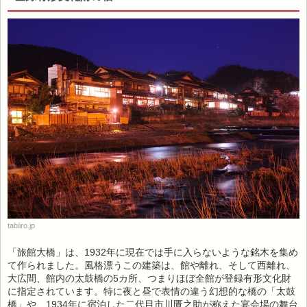
tabiiro.jp
「旅館大橋」は、1932年に現在では手に入らないような銘木を集め
て作られました。風格漂うこの建築は、館や離れ、そして西離れ、
大広間、館内の太鼓橋の5カ所、つまりほぼ全館が登録有形文化財
に指定されています。特に夜と昼で表情の違う幻想的な橋の「太鼓
橋」や、1934年に宿泊した二代目市川匱之助が称えた宴会場の舞台