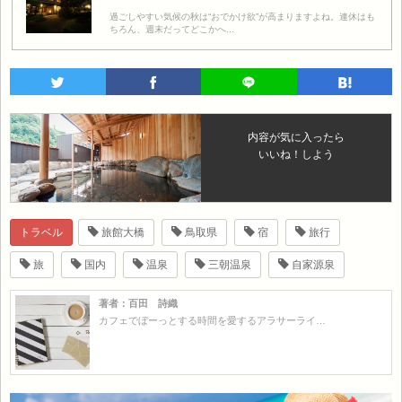
過ごしやすい気候の秋は“おでかけ欲”が高まりますよね。連休はも
ちろん、週末だってどこかへ...
内容が気に入ったら
いいね！しよう
トラベル
旅館大橋
鳥取県
宿
旅行
旅
国内
温泉
三朝温泉
自家源泉
著者：百田 詩織
カフェでぼーっとする時間を愛するアラサーライ…