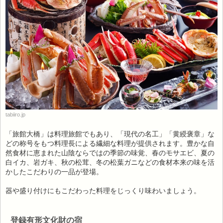
tabiiro.jp
「旅館大橋」は料理旅館でもあり、「現代の名工」「黄綬褒章」な
どの称号をもつ料理長による繊細な料理が提供されます。豊かな自
然食材に恵まれた山陰ならではの季節の味覚、春のモサエビ、夏の
白イカ、岩ガキ、秋の松茸、冬の松葉ガニなどの食材本来の味を活
かしたこだわりの一品が登場。
器や盛り付けにもこだわった料理をじっくり味わいましょう。
登録有形文化財の宿