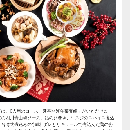
では、6人用のコース「迎春開運年菜套組」がいただけま
ビの四川青山椒ソース、鮎の卵巻き、牛スジのスパイス煮込
台湾式煮込みの“滷味”ダレとリキュールで煮込んだ鶏の姿