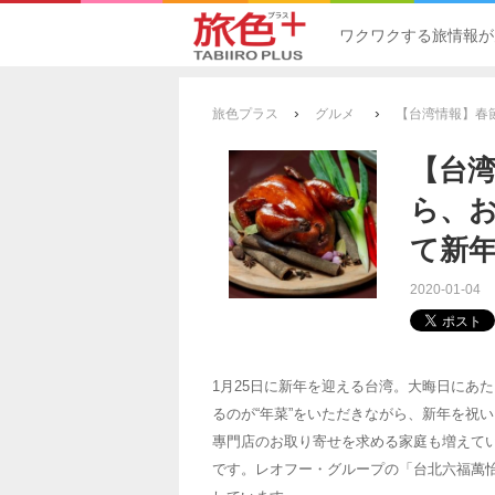
ワクワクする旅情報が
›
›
旅色プラス
グルメ
【台湾情報】春
【台
ら、お
て新
2020-01-04
1月25日に新年を迎える台湾。大晦日にあ
るのが“年菜”をいただきながら、新年を祝
專門店のお取り寄せを求める家庭も増えて
です。レオフー・グループの「台北六福萬