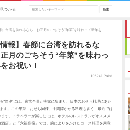
見つかる！
節に台湾を訪れるなら、お正月のごちそう“年菜”を味わって新年を…
湾情報】春節に台湾を訪れるな
正月のごちそう“年菜”を味わっ
年をお祝い！
105241 Point
たる“除夕”には、家族全員が実家に集まり、日本のおせち料理にあた
います。この年菜、おせち同様、手間隙かかる料理も多く、最近では
います。トラベラーが楽しむには、ホテルのレストランがオススメ
怡酒店」と「六福客棧」では、腕によりをかけたコース料理を用意