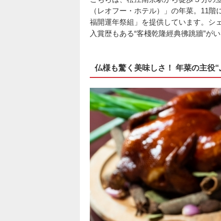
（レオフー・ホテル）」の年菜。11階
福開運年祭組」を提供しています。シ
入賞歴もある“客棧乾隆經典彿跳牆”が
仏様も驚く美味しさ！ 年菜の主役“