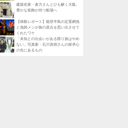
建築史家・倉方さんとひも解く大阪。
豊かな装飾が待つ船場へ
【体験レポート】能登半島の定置網漁
と漁師メシが旅の原点を思い出させて
くれたワケ
「未知との出会いがある限り旅はやめ
ない」写真家・石川直樹さんの探求心
の先にあるもの