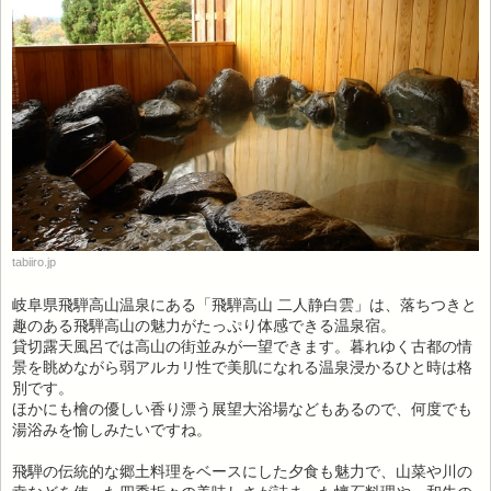
tabiiro.jp
岐阜県飛騨高山温泉にある「飛騨高山 二人静白雲」は、落ちつきと
趣のある飛騨高山の魅力がたっぷり体感できる温泉宿。
貸切露天風呂では高山の街並みが一望できます。暮れゆく古都の情
景を眺めながら弱アルカリ性で美肌になれる温泉浸かるひと時は格
別です。
ほかにも檜の優しい香り漂う展望大浴場などもあるので、何度でも
湯浴みを愉しみたいですね。
飛騨の伝統的な郷土料理をベースにした夕食も魅力で、山菜や川の