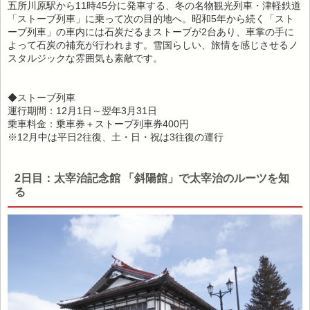
五所川原駅から11時45分に発車する、冬の名物観光列車・津軽鉄道
「ストーブ列車」に乗って次の目的地へ。昭和5年から続く「スト
ーブ列車」の車内には石炭だるまストーブが2台あり、車掌の手に
よって石炭の補充が行われます。雪国らしい、旅情を感じさせるノ
スタルジックな雰囲気も素敵です。
◆ストーブ列車
運行期間：12月1日～翌年3月31日
乗車料金：乗車券＋ストーブ列車券400円
※12月中は平日2往復、土・日・祝は3往復の運行
2日目：太宰治記念館 「斜陽館」で太宰治のルーツを知
る