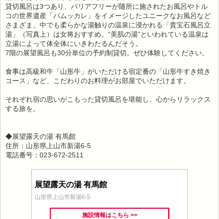
貸切風呂は3つあり、バリアフリーが随所に施されたお風呂やトル
コの世界遺産「パムッカレ」をイメージしたユニークなお風呂など
さまざま。中でも柔らかな湯触りの温泉に浸かれる「貴宝石風呂立
湯」（写真上）は女将おすすめ。“美肌の湯”といわれている温泉は
立湯によって体全体にいきわたるんだそう。
7階の展望風呂も30分単位の予約制貸切。ぜひ体験してください。
食事は高級和牛「山形牛」がいただける宿定番の「山形牛すき焼き
コース」など、こだわりのお料理がお部屋でいただけます。
それぞれ宿の思いがこもった貸切風呂を堪能し、心からリラックス
する旅を。
◆展望露天の湯 有馬館
住所：山形県上山市新湯6-5
電話番号：023-672-2511
展望露天の湯 有馬館
山形県上山市新湯6-5
施設情報はこちら >>