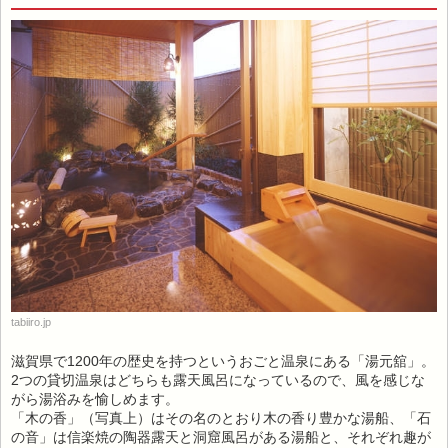
tabiiro.jp
滋賀県で1200年の歴史を持つというおごと温泉にある「湯元舘」。
2つの貸切温泉はどちらも露天風呂になっているので、風を感じな
がら湯浴みを愉しめます。
「木の香」（写真上）はその名のとおり木の香り豊かな湯船、「石
の音」は信楽焼の陶器露天と洞窟風呂がある湯船と、それぞれ趣が