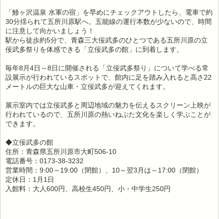
「鯵ヶ沢温泉 水軍の宿」を早めにチェックアウトしたら、電車で約
30分揺られて五所川原駅へ。五能線の運行本数が少ないので、時間
に注意して向かいましょう！
駅から徒歩約5分で、青森三大佞武多のひとつである五所川原の立
佞武多祭りを体感できる「立佞武多の館」に到着します。
毎年8月4日～8日に開催される「立佞武多祭り」について学べる常
設展示が行われているスポットで、館内に足を踏み入れると高さ22
メートルの巨大な山車・立佞武多が迎えてくれます。
展示室内では立佞武多と周辺地域の魅力を伝えるスクリーン上映が
行われているので、五所川原の熱いねぷた文化を楽しく学ぶことが
できます。
◆立佞武多の館
住所：青森県五所川原市大町506-10
電話番号：0173-38-3232
営業時間：9:00～19:00（閉館）、10～翌3月は～17:00（閉館）
定休日：1月1日
入館料：大人600円、高校生450円、小・中学生250円