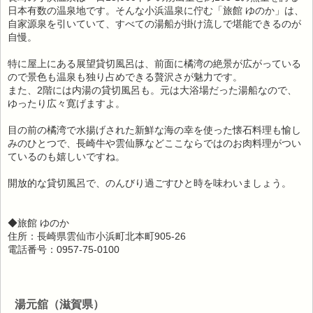
日本有数の温泉地です。そんな小浜温泉に佇む「旅館 ゆのか」は、
自家源泉を引いていて、すべての湯船が掛け流しで堪能できるのが
自慢。
特に屋上にある展望貸切風呂は、前面に橘湾の絶景が広がっている
ので景色も温泉も独り占めできる贅沢さが魅力です。
また、2階には内湯の貸切風呂も。元は大浴場だった湯船なので、
ゆったり広々寛げますよ。
目の前の橘湾で水揚げされた新鮮な海の幸を使った懐石料理も愉し
みのひとつで、長崎牛や雲仙豚などここならではのお肉料理がつい
ているのも嬉しいですね。
開放的な貸切風呂で、のんびり過ごすひと時を味わいましょう。
◆旅館 ゆのか
住所：長崎県雲仙市小浜町北本町905-26
電話番号：0957-75-0100
湯元舘（滋賀県）