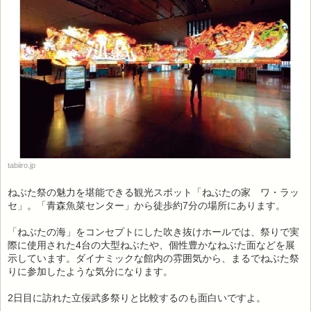
tabiiro.jp
ねぶた祭の魅力を堪能できる観光スポット「ねぶたの家 ワ・ラッ
セ」。「青森魚菜センター」から徒歩約7分の場所にあります。
「ねぶたの海」をコンセプトにした吹き抜けホールでは、祭りで実
際に使用された4台の大型ねぶたや、個性豊かなねぶた面などを展
示しています。ダイナミックな館内の雰囲気から、まるでねぶた祭
りに参加したような気分になります。
2日目に訪れた立佞武多祭りと比較するのも面白いですよ。