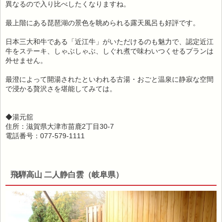
異なるので入り比べしたくなりますね。
最上階にある琵琶湖の景色を眺められる露天風呂も好評です。
日本三大和牛である「近江牛」がいただけるのも魅力で、認定近江
牛をステーキ、しゃぶしゃぶ、しぐれ煮で味わいつくせるプランは
外せません。
最澄によって開湯されたといわれる古湯・おごと温泉に静寂な空間
で浸かる贅沢さを堪能してみては。
◆湯元舘
住所：滋賀県大津市苗鹿2丁目30‐7
電話番号：077-579-1111
飛騨高山 二人静白雲（岐阜県）