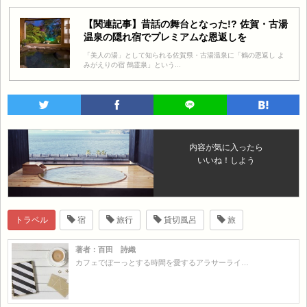
【関連記事】昔話の舞台となった!? 佐賀・古湯
温泉の隠れ宿でプレミアムな恩返しを
「美人の湯」として知られる佐賀県・古湯温泉に「鶴の恩返し よ
みがえりの宿 鶴霊泉」という...
内容が気に入ったら
いいね！しよう
トラベル
宿
旅行
貸切風呂
旅
著者：百田 詩織
カフェでぼーっとする時間を愛するアラサーライ…