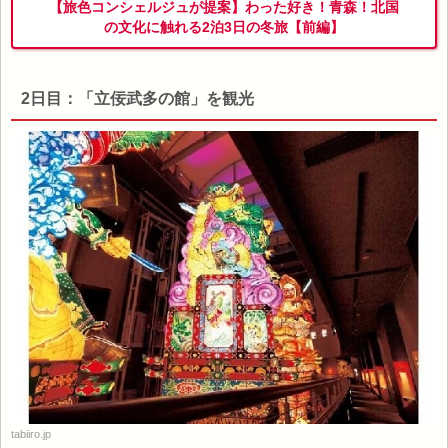
【旅色コンシェルジュが提案】わった好き！青森！北国
の文化に触れる2泊3日の冬旅【前編】
2日目：「立佞武多の館」を観光
tabiiro.jp