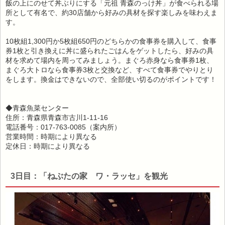
飯の上にのせて丼ぶりにする「元祖 青森のっけ丼」が食べられる場
所として有名で、約30店舗から好みの具材を探す楽しみを味わえま
す。
10枚組1,300円か5枚組650円のどちらかの食事券を購入して、食事
券1枚と引き換えに丼に盛られたごはんをゲットしたら、好みの具
材を求めて場内を周ってみましょう。まぐろ赤身なら食事券1枚、
まぐろ大トロなら食事券3枚と交換など、すべて食事券でやりとり
をします。換金はできないので、全部使い切るのがポイントです！
◆青森魚菜センター
住所：青森県青森市古川1-11-16
電話番号：017-763-0085（案内所）
営業時間：時期により異なる
定休日：時期により異なる
3日目：「ねぶたの家 ワ・ラッセ」を観光