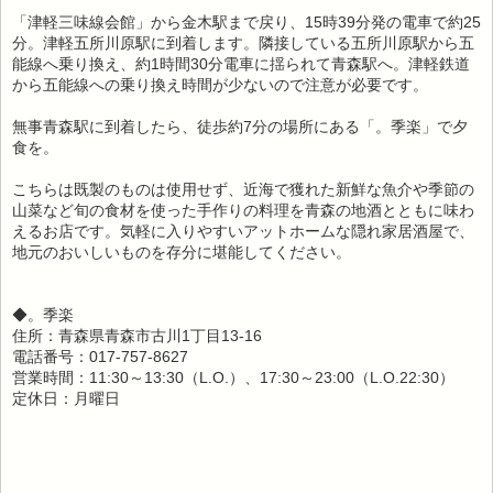
「津軽三味線会館」から金木駅まで戻り、15時39分発の電車で約25
分。津軽五所川原駅に到着します。隣接している五所川原駅から五
能線へ乗り換え、約1時間30分電車に揺られて青森駅へ。津軽鉄道
から五能線への乗り換え時間が少ないので注意が必要です。
無事青森駅に到着したら、徒歩約7分の場所にある「。季楽」で夕
食を。
こちらは既製のものは使用せず、近海で獲れた新鮮な魚介や季節の
山菜など旬の食材を使った手作りの料理を青森の地酒とともに味わ
えるお店です。気軽に入りやすいアットホームな隠れ家居酒屋で、
地元のおいしいものを存分に堪能してください。
◆。季楽
住所：青森県青森市古川1丁目13-16
電話番号：017-757-8627
営業時間：11:30～13:30（L.O.）、17:30～23:00（L.O.22:30）
定休日：月曜日