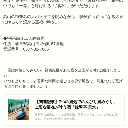
幸などを使った四季折々の美味しさが詰まった懐石料理や、和牛の
中でも「一等」と呼ばれる「飛騨牛」がいただけます。
高山の街並みの大パノラマを眺めながら、肌がすべすべになる温泉
にゆるりと浸かる至福の時を。
◆飛騨高山 二人静白雲
住所：岐阜県高山市堀端町67番地
電話番号：0577-32-7666
一度は体験してみたい、貸切風呂がある宿を全国から4軒ご紹介しまし
た。
いつもよりちょっと贅沢な時間が過ごせる貸切風呂で、気兼ねなく寛げ
る温泉旅行をしませんか？
【関連記事】7つの湯処でのんびり湯めぐり。
上質な滞在が叶う宿「緑翠亭 景水」
長野県大町市にある大町温泉郷。周囲を北アルプスの大自然に囲
まれ、穏やかな時間が流れる温...