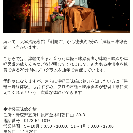
続いて、太宰治記念館 「斜陽館」から徒歩約2分の「津軽三味線会
館」へ向かいます。
こちらでは、津軽で生まれ育った津軽三味線奏者が津軽三味線や津
軽民謡の成り立ちなどを説明してくれるほか、迫力ある生演奏を観
賞できる20分間のプログラムを通年で開催しています。
予約制になりますが、さらに津軽三味線の魅力を知りたい方は「津
軽三味線体験」もおすすめ。プロの津軽三味線奏者が懇切丁寧に教
えてくれるという、貴重な体験ができます。
◆津軽三味線会館
住所：青森県五所川原市金木町朝日山189-3
電話番号：0173-54-1616
営業時間：5～10月：8:30～18:00、11～4月：9:00～17:00
定休日：12月29日