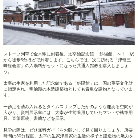
ストーブ列車で金木駅に到着後、太宰治記念館 「斜陽館」へ！ 駅
から徒歩5分ほどで到着します。こちらでは、次に訪れる「津軽三
味線会館」の入場料がセットになった共通入館券を購入しましょ
う。
太宰の生家を利用した記念館である「斜陽館」は、国の重要文化財
に指定され、明治期の木造建築物としても貴重な建物となっていま
す。
一歩足を踏み入れるとタイムスリップしたかのような趣ある空間が
広がり、資料展示室には、太宰が生前着用していたマントや執筆用
具、直筆原稿、書簡などを展示。
見学の際は、ぜひ無料ガイドをお願いして見て回りましょう。所要
時間は30分程度、太宰の生家津島家の生活の様子と建造物の魅力を