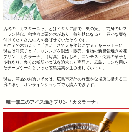
店名の「カスターニャ」とはイタリア語で「栗の実」。前身のレス
トラン時代、敷地内に栗の木があり、毎年秋になると、豊かな実を
付けてたくさんの人を喜ばせていたそうです。
その栗の木のように「おいしさで人を笑顔にする」をモットーに、
現在は洋菓子とドレッシングを製造・販売。名物の新感覚焼き冷凍
プリン「カタラーナ」（写真）をはじめ、コンテスト受賞の菓子も
多数あり。多くの斬新かつ味を追求した商品と、広島レモンを用い
たチーズケーキといった広島銘菓を生み出しています。
現在、商品のお買い求めは、広島市郊外の緑豊かな場所に構える工
房のほか、オンラインショップでも購入できます。
唯一無二のアイス焼きプリン「カタラーナ」