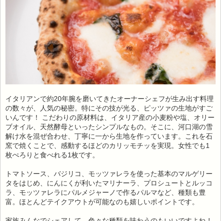
イタリアンで約20年腕を磨いてきたオーナーシェフが生み出す料理
の数々が、人気の秘密。特にその技が光る、ピッツァの生地がすご
いんです！ こだわりの原材料は、イタリア産の小麦粉や塩、オリー
ブオイル、天然酵母といったシンプルなもの。そこに、河口湖の雪
解け水を混ぜ合わせ、丁寧に一から生地を作っています。これを石
窯で焼くことで、感動するほどのカリッモチッを実現。女性でも1
枚ぺろりと食べれる1枚です。
トマトソース、バジリコ、モッツァレラを使った基本のマルゲリー
タをはじめ、にんにくが利いたマリナーラ、プロシュートとルッコ
ラ、モッツァレラにパルメジャーノで作るパルマなど、種類も豊
富。ほとんどテイクアウトが可能なのも嬉しいポイントです。
家族みんなでシェアして、色々な種類を味わうのもいいですよね！