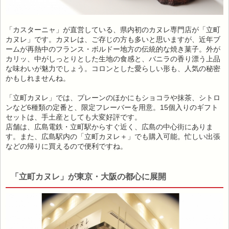
「カスターニャ」が直営している、県内初のカヌレ専門店が「立町
カヌレ」です。カヌレは、ご存じの方も多いと思いますが、近年ブ
ームが再熱中のフランス・ボルドー地方の伝統的な焼き菓子。外が
カリッ、中がしっとりとした生地の食感と、バニラの香り漂う上品
な味わいが魅力でしょう。コロンとした愛らしい形も、人気の秘密
かもしれませんね。
「立町カヌレ」では、プレーンのほかにもショコラや抹茶、シトロ
ンなど6種類の定番と、限定フレーバーを用意。15個入りのギフト
セットは、手土産としても大変好評です。
店舗は、広島電鉄・立町駅からすぐ近く、広島の中心街にありま
す。また、広島駅内の「立町カヌレ＋」でも購入可能。忙しい出張
などの帰りに買えるので便利ですね。
「立町カヌレ」が東京・大阪の都心に展開