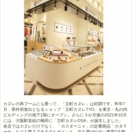
カヌレの再ブームにも乗って、「立町カヌレ」は好調です。昨年7
月、県外初進出となるショップ「立町カヌレTYO」を東京・丸の内
ビルディングの地下1階にオープン。さらに３か月後の2021年10月
には、大阪駅直結の梅田に「立町カヌレOSA」が誕生しました。
各店ではカヌレだけでなく、「カスターニャ」の定番商品「カタラ
ーナ」なども購入できるのもポイント。足を運びやすい東西2大都