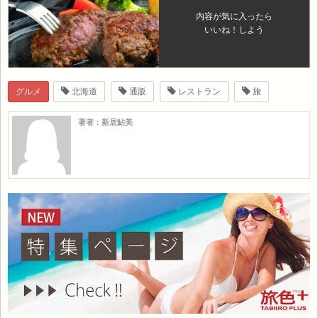
内容が気に入ったら
いいね！しよう
グルメ
北海道
通販
レストラン
旅
著者：新居鮎美