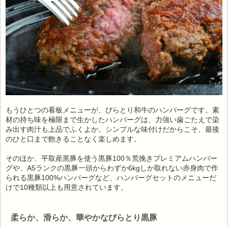
もうひとつの看板メニューが、びらとり和牛のハンバーグです。素
材の持ち味を極限まで生かしたハンバーグは、力強い歯ごたえで染
み出す肉汁も上品でふくよか。シンプルな味付けだからこそ、最後
のひと口まで飽きることなく楽しめます。
そのほか、平取産黒豚を使う黒豚100％荒挽きプレミアムハンバー
グや、A5ランクの黒豚一頭からわずか6kgしか取れない赤身肉で作
られる黒豚100%ハンバーグなど、ハンバーグセットのメニューだ
けで10種類以上も用意されています。
柔らか、滑らか、華やかなびらとり黒豚