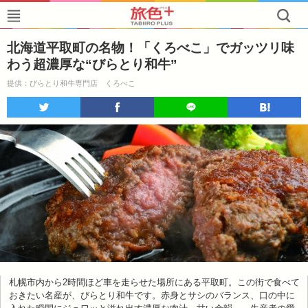
北海道平取町の名物！「くろべこ」でガッツリ味
わう超濃厚な“びらとり和牛”
提供：びらとり和牛専門店 くろべこ
札幌市内から2時間ほど車を走らせた場所にある平取町。この街で食べて
おきたい名産が、びらとり和牛です。赤身とサシのバランス、口の中に