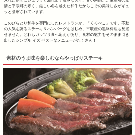
入れた瞬間にジュワッと溢れ出す濃厚な肉汁、甘い余韻……生産者の愛
情と平取町の寒く、厳しい冬を越えた和牛だからこその美味しさがギュ
ッと凝縮されています。
このびらとり和牛を専門にしたレストランが、「くろべこ」です。不動
の人気を誇るステーキ＆ハンバーグをはじめ、平取産の黒豚料理も見逃
せません。どれもガッツリ食べ応えがあり、食材の魅力をそのまま引き
出したシンプル イズ ベストなメニューがたくさん！
素材のうま味を楽しむならやっぱりステーキ