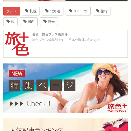
グルメ
札幌
北海道
スイーツ
旅行
旅
国内
観光
著者：旅色プラス編集部
旅色プラス編集部です。 日本や海外の気になる…