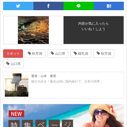
内容が気に入ったら
いいね！しよう
スポット
秋芳洞
山口県
鍾乳洞
秋芳洞
山口県
著者：山本 春美
旅行大好き！最近は特に国内旅行で、日本の四季…