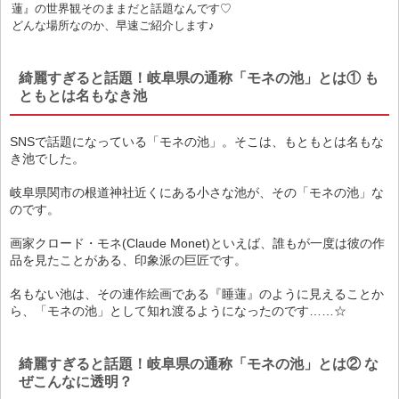
蓮』の世界観そのままだと話題なんです♡
どんな場所なのか、早速ご紹介します♪
綺麗すぎると話題！岐阜県の通称「モネの池」とは① も
ともとは名もなき池
SNSで話題になっている「モネの池」。そこは、もともとは名もな
き池でした。
岐阜県関市の根道神社近くにある小さな池が、その「モネの池」な
のです。
画家クロード・モネ(Claude Monet)といえば、誰もが一度は彼の作
品を見たことがある、印象派の巨匠です。
名もない池は、その連作絵画である『睡蓮』のように見えることか
ら、「モネの池」として知れ渡るようになったのです……☆
綺麗すぎると話題！岐阜県の通称「モネの池」とは② な
ぜこんなに透明？