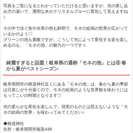
写真をご覧になるとわかっていただけると思いますが、光の差し込
み方の違いで、透明な水がクリスタルブルーに変化して見えますね
♪
その中で泳ぐ魚や水草の色も鮮明で、モネの絵画の世界が広がって
いるかのよう♡
グリーンの池も素敵ですが、こうして光によって変化する姿を楽し
めるのも、「モネの池」の魅力の一つです☆
綺麗すぎると話題！岐阜県の通称「モネの池」とは④ 春
から夏がベストシーズン
岐阜県関市の根道神社近くにある「モネの池」は、春から夏の季節
は日差しが十分届くので、モネの絵画のような世界観を味わうには
もってこいの時期となります♡
光の柔らかな変化を楽しんで、現実のものとは思えないような「モ
ネの絵画の世界」を味わってみてください♪
◆根道神社
住所：岐阜県関市板取448