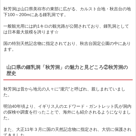
秋芳洞は山口県美祢市の東部に広がる、カルスト台地・秋吉台の地
下100～200mにある鍾乳洞です。
一般観光用には約1キロの観光路が公開されており、鍾乳洞として
は日本最大規模を誇ります☆
国の特別天然記念物に指定されており、秋吉台国定公園の中にあり
ます。
山口県の鍾乳洞「秋芳洞」の魅力と見どころ②秋芳洞の
歴史
秋芳洞は昔から地元の人々に“瀧穴”と呼ばれ、親しまれていまし
た。
明治40年頃より、イギリス人のエドワード・ガントレット氏が洞内
の探検や調査を行ったことで、海外にも紹介されるようになりまし
た。
また、大正11年３月に国の天然記念物に指定され、大切に保護され
てきました。