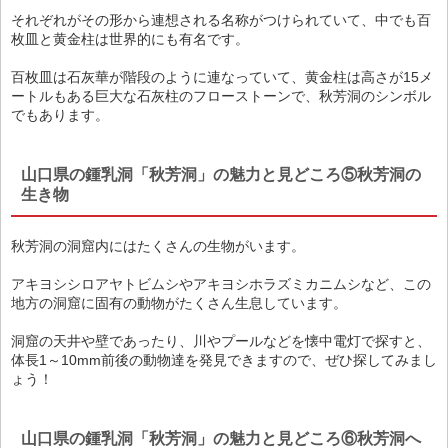
それぞれがその形から連想される名称がつけられていて、中でも百
枚皿と黄金柱は世界的にも有名です。
百枚皿は石灰華が階段のように連なっていて、黄金柱は高さが15メ
ートルもある巨大な石灰柱のフローストーンで、秋芳洞のシンボル
でもあります。
山口県の鍾乳洞「秋芳洞」の魅力と見どころ⑤秋芳洞の
生き物
秋芳洞の洞窟内にはたくさんの生物がいます。
アキヨシシロアヤトビムシやアキヨシホラズミカニムシなど、この
地方の洞窟に固有の動物がたくさん生息しています。
洞窟の天井や壁であったり、川やプールなどを懐中電灯で探すと、
体長1～10mm前後の動物達を発見できますので、ぜひ探してみまし
ょう！
山口県の鍾乳洞「秋芳洞」の魅力と見どころ⑥秋芳洞へ