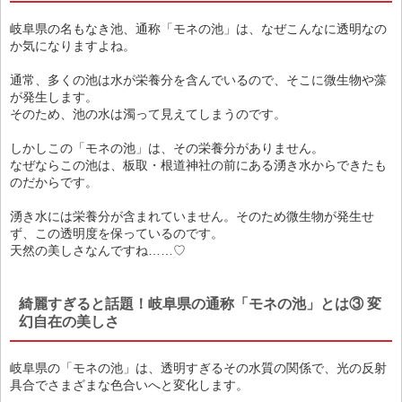
岐阜県の名もなき池、通称「モネの池」は、なぜこんなに透明なの
か気になりますよね。
通常、多くの池は水が栄養分を含んでいるので、そこに微生物や藻
が発生します。
そのため、池の水は濁って見えてしまうのです。
しかしこの「モネの池」は、その栄養分がありません。
なぜならこの池は、板取・根道神社の前にある湧き水からできたも
のだからです。
湧き水には栄養分が含まれていません。そのため微生物が発生せ
ず、この透明度を保っているのです。
天然の美しさなんですね……♡
綺麗すぎると話題！岐阜県の通称「モネの池」とは③ 変
幻自在の美しさ
岐阜県の「モネの池」は、透明すぎるその水質の関係で、光の反射
具合でさまざまな色合いへと変化します。