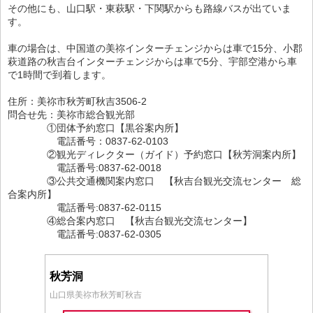
その他にも、山口駅・東萩駅・下関駅からも路線バスが出ていま
す。
車の場合は、中国道の美祢インターチェンジからは車で15分、小郡
萩道路の秋吉台インターチェンジからは車で5分、宇部空港から車
で1時間で到着します。
住所：美祢市秋芳町秋吉3506-2
問合せ先：美祢市総合観光部
①団体予約窓口【黒谷案内所】
電話番号：0837-62-0103
②観光ディレクター（ガイド）予約窓口【秋芳洞案内所】
電話番号:0837-62-0018
③公共交通機関案内窓口 【秋吉台観光交流センター 総
合案内所】
電話番号:0837-62-0115
④総合案内窓口 【秋吉台観光交流センター】
電話番号:0837-62-0305
秋芳洞
山口県美祢市秋芳町秋吉