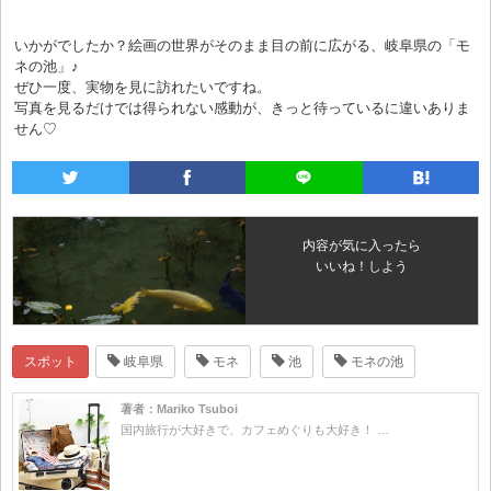
いかがでしたか？絵画の世界がそのまま目の前に広がる、岐阜県の「モ
ネの池」♪
ぜひ一度、実物を見に訪れたいですね。
写真を見るだけでは得られない感動が、きっと待っているに違いありま
せん♡
内容が気に入ったら
いいね！しよう
スポット
岐阜県
モネ
池
モネの池
著者：Mariko Tsuboi
国内旅行が大好きで、カフェめぐりも大好き！ …