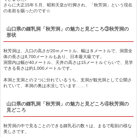
さらに大正15年５月、昭和天皇が行脚され、「秋芳洞」という現在
の名前を賜ったのです☆
山口県の鍾乳洞「秋芳洞」の魅力と見どころ③秋芳洞の
形状
秋芳洞は、入口の高さが20ｍメートル、幅は８メートルで、洞窟全
体の長さは8,700メートルもあり、日本最大級です。
洞窟内は幅が40メートル、天井の高さは15メートルぐらいで、見学
できる長さは約1,000メートルです。
本洞と支洞との２つに分れているうち、支洞が観光洞として公開さ
れていて、本洞の奥は水没しています……！
山口県の鍾乳洞「秋芳洞」の魅力と見どころ④秋芳洞の
見どころ
秋芳洞の中で見ることのできる鍾乳石の数々は、まるで彫刻の様な
美しさです。