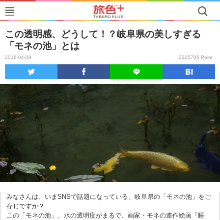
この透明感、どうして！？岐阜県の美しすぎる
「モネの池」とは
2016-04-08
2325705 Point
みなさんは、いまSNSで話題になっている、岐阜県の「モネの池」をご
存じですか？
この「モネの池」、水の透明度がまるで、画家・モネの連作絵画『睡