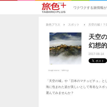
ワクワクする旅情報が
›
›
旅色プラス
スポット
天空の城！？
天空
幻想
2017-08-14
image source：
tabiiro.jp
「天空の城」や「日本のマチュピチュ」と
海に包まれた姿が美しいとして有名なスポ
運んでみませんか？