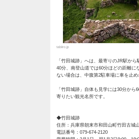
tabiiro.jp
「竹田城跡」へは、最寄りのJR駅から
40分、南登山道では60分ほどの距離
ない場合は、中腹第2駐車場に車を止め
「竹田城跡」自体も見学には30分から
寄りたい観光名所です。
◆竹田城跡
住所：兵庫県朝来市和田山町竹田古城山1
電話番号：079-674-2120