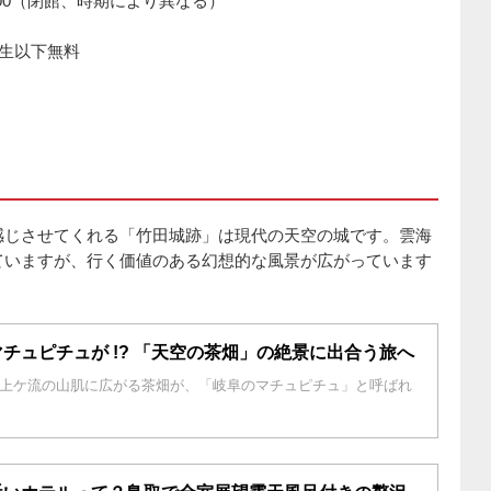
8:00（閉館、時期により異なる）
学生以下無料
感じさせてくれる「竹田城跡」は現代の天空の城です。雲海
ていますが、行く価値のある幻想的な風景が広がっています
チュピチュが !? 「天空の茶畑」の絶景に出合う旅へ
上ケ流の山肌に広がる茶畑が、「岐阜のマチュピチュ」と呼ばれ