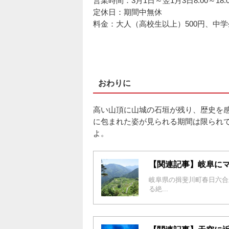
営業時間：3月1日～翌1月3日8:00～1
定休日：期間中無休
料金：大人（高校生以上）500円、中
おわりに
高い山頂に山城の石垣が残り、歴史を
に包まれた姿が見られる期間は限られ
よ。
【関連記事】岐阜にマ
岐阜県の揖斐川町春日六合
る絶...