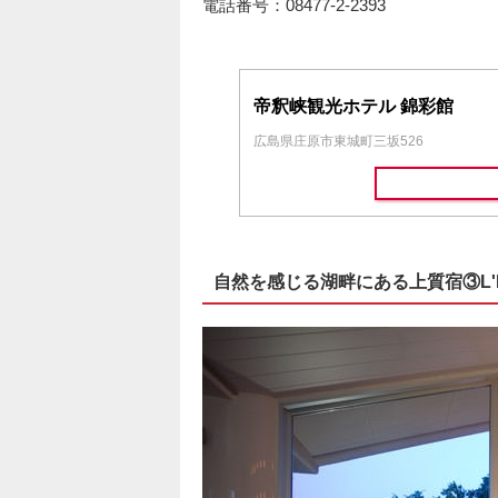
電話番号：08477-2-2393
帝釈峡観光ホテル 錦彩館
広島県庄原市東城町三坂526
自然を感じる湖畔にある上質宿③L'Hot