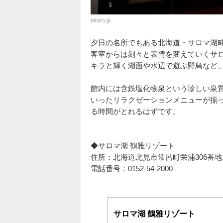
tabiiro.jp
夕日の名所でもある北海道・サロマ湖畔
客室からは刻々と表情を変えていくサ
キラと輝く湖面や水辺で遊ぶ野鳥など
館内には含鉄塩化物泉という珍しい泉
いったリラクゼーションメニューが揃
る時間がとれるはずです。
◆サロマ湖 鶴雅リゾート
住所：北海道北見市常呂町栄浦306番地
電話番号：0152-54-2000
サロマ湖 鶴雅リゾート