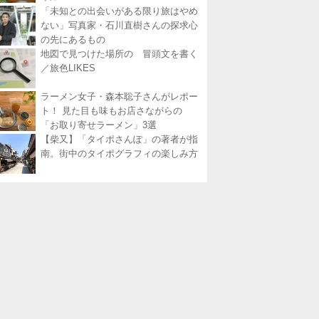
「未知との出会いがある限り旅はやめ
ない」写真家・石川直樹さんの探求心
の先にあるもの
地図で見つけた場所の 冒頭文を書く
／旅色LIKES
ラーメン女子・森本聡子さんがレポー
ト！ 見た目も味もお店さながらの
「お取り寄せラーメン」3選
【柴又】「タイポさんぽ」の著者が指
南。街中のタイポグラフィの楽しみ方