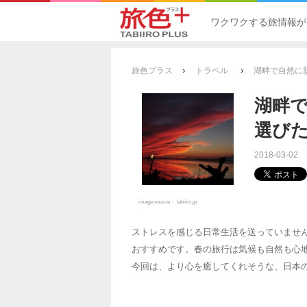
ワクワクする旅情報が
›
›
旅色プラス
トラベル
湖畔で自然に
湖畔
選びた
2018-03-02
image source：
tabiiro.jp
ストレスを感じる日常生活を送っていませ
おすすめです。春の旅行は気候も自然も心
今回は、より心を癒してくれそうな、日本