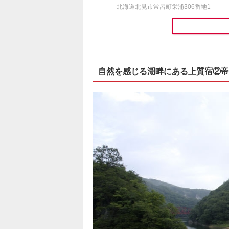
北海道北見市常呂町栄浦306番地1
自然を感じる湖畔にある上質宿②帝