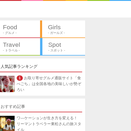
Food
Girls
- グルメ -
- ガールズ -
Travel
Spot
- トラベル -
- スポット -
人気記事ランキング
1
お取り寄せグルメ通販サイト「食
べごち」は全国各地の美味しいが勢ぞ
ろい
おすすめ記事
ワ―ケーションが生き方を変える！
リーマントラベラー東松さんの旅スタ
イル