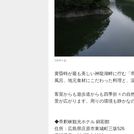
tabiiro.jp
黄昏時が最も美しい神龍湖畔に佇む「帝
風呂、地元食材にこだわった料理と、
客室からも遊歩道からも四季折々の自
景が広がります。周りの環境も静かな
◆帝釈峡観光ホテル 錦彩館
住所：広島県庄原市東城町三坂526