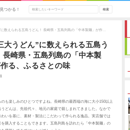
見つかる！
ん”に数えられる五島うどん！ 長崎県・五島列島の「中本製麺」が作…
三大うどん”に数えられる五島う
 長崎県・五島列島の「中本製
が作る、ふるさとの味
麺
のも楽しみのひとつですよね。長崎県の最西端の海に大小150以上
島うどんは、先祖代々、地元の家庭で親しまれてきました。なかで
味わいを基に、素材・製法にこだわって作られる逸品。実店舗では
産を購入することもできます。五島列島を訪れたら「中本製麺」の