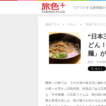
ワクワクする旅情報が
›
›
旅色プラス
グルメ
“日本三大うど
“日本
どん！
麺」
提供：中本製
離島への旅では、その土地の食文化に触れる
の島々が浮かぶ五島列島。特産品である五
も「中本製麺」の五島うどんは、島伝統の
郷土料理を楽しみ、島の魅力が伝わるお土