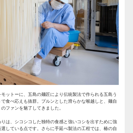
をモットーに、五島の麺匠により伝統製法で作られる五島う
さで食べ応えも抜群。プルンとした滑らかな喉越しと、麺自
くのファンを魅了してきました。
わりは、シコシコした独特の食感と強いコシを出すために強
厳選している点です。さらに手延べ製法の工程では、椿の自