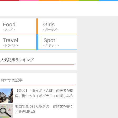
Food
Girls
- グルメ -
- ガールズ -
Travel
Spot
- トラベル -
- スポット -
人気記事ランキング
おすすめ記事
【柴又】「タイポさんぽ」の著者が指
南。街中のタイポグラフィの楽しみ方
地図で見つけた場所の 冒頭文を書く
／旅色LIKES