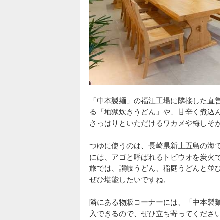
「中本製麺」の福江工場に隣接した直
る「地獄炊きうどん」や、甘辛く煮込
さっぱりといただけるワカメや梅しそ
つゆに使うのは、長崎県新上五島の海
には、アゴと呼ばれるトビウオを炭火
旅では、讃岐うどん、稲庭うどんと並
ぜひ堪能したいですね。
隣にある物販コーナーには、「中本製
入できるので、ぜひ立ち寄ってくださ