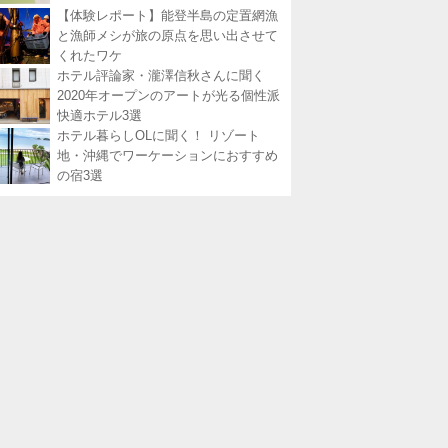
【体験レポート】能登半島の定置網漁
と漁師メシが旅の原点を思い出させて
くれたワケ
ホテル評論家・瀧澤信秋さんに聞く
2020年オープンのアートが光る個性派
快適ホテル3選
ホテル暮らしOLに聞く！ リゾート
地・沖縄でワーケーションにおすすめ
の宿3選