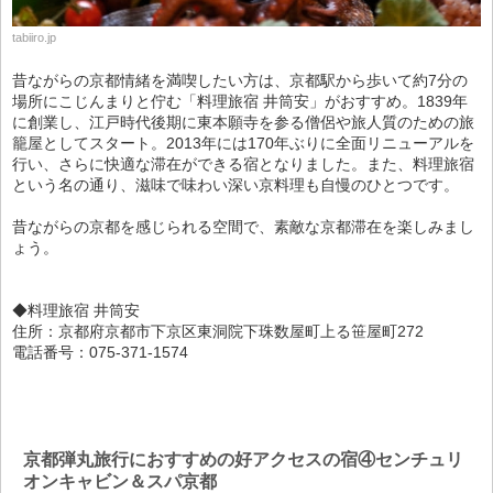
tabiiro.jp
昔ながらの京都情緒を満喫したい方は、京都駅から歩いて約7分の
場所にこじんまりと佇む「料理旅宿 井筒安」がおすすめ。1839年
に創業し、江戸時代後期に東本願寺を参る僧侶や旅人質のための旅
籠屋としてスタート。2013年には170年ぶりに全面リニューアルを
行い、さらに快適な滞在ができる宿となりました。また、料理旅宿
という名の通り、滋味で味わい深い京料理も自慢のひとつです。
昔ながらの京都を感じられる空間で、素敵な京都滞在を楽しみまし
ょう。
◆料理旅宿 井筒安
住所：京都府京都市下京区東洞院下珠数屋町上る笹屋町272
電話番号：075-371-1574
京都弾丸旅行におすすめの好アクセスの宿④センチュリ
オンキャビン＆スパ京都