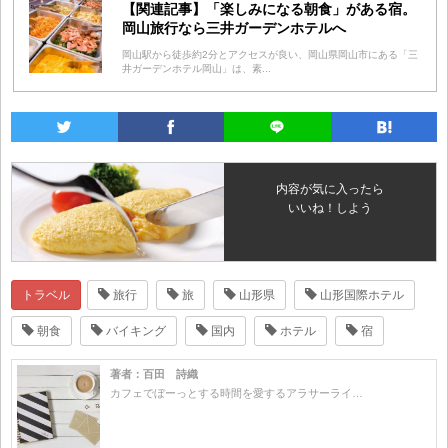
【関連記事】「楽しみになる朝食」がある宿。
岡山旅行なら三井ガーデンホテルへ
岡山駅から徒歩約2分とアクセスが良い、岡山県岡山市にある「三
井ガーデンホテル岡山」は、素...
内容が気に入ったら
いいね！しよう
トラベル
旅行
旅
山形県
山形国際ホテル
朝食
バイキング
国内
ホテル
宿
著者：百田 詩織
カフェでぼーっとする時間を愛するアラサーライ…