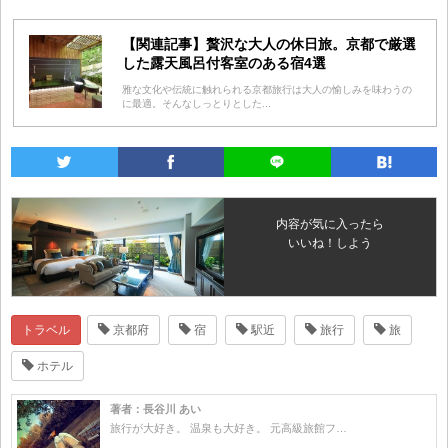
【関連記事】贅沢な大人の休日旅。京都で厳選
した露天風呂付客室のある宿4選
雅な文化や伝統に触れられる京都旅行は大人の愉しみを味わうの
に最適。そんなしっとりとした...
内容が気に入ったら
いいね！しよう
トラベル
京都府
宿
駅近
旅行
旅
ホテル
著者：長谷川 あい
旅行が大好き。 温泉も大好き。 元高級旅館フ…