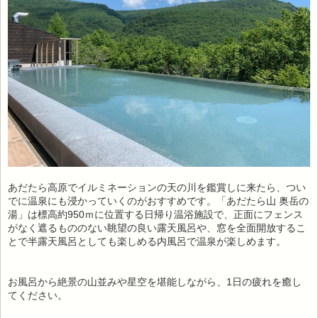
あだたら高原でイルミネーションの天の川を鑑賞しに来たら、つい
でに温泉にも浸かっていくのがおすすめです。「あだたら山 奥岳の
湯」は標高約950ｍに位置する日帰り温浴施設で、正面にフェンス
がなく遮るもののない眺望の良い露天風呂や、窓を全面開放するこ
とで半露天風呂としても楽しめる内風呂で温泉が楽しめます。
お風呂から絶景の山並みや星空を堪能しながら、1日の疲れを癒し
てください。