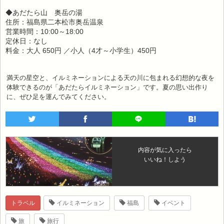
◆あだたら山 奥岳の湯
住所：福島県二本松市奥岳温泉
営業時間：10:00～18:00
定休日：なし
料金：大人 650円 ／小人（4才～小学生）450円
満天の星空と、イルミネーションによる天の川に包まれる幻想的な夜を
体験できるのが「あだたらイルミネーション」です。夏の思い出作り
に、ぜひ足を運んでみてください。
内容が気に入ったら
いいね！しよう
トラベル
イルミネーション
福島
イベント
旅
旅行