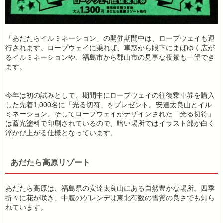
「あだたらイルミネーション」の開催期間中は、ロープウェイも運
行されます。ロープウェイに乗れば、車窓から眼下にまばゆく広が
るイルミネーションや、福島市から郡山市の見事な夜景も一望でき
ます。
今年は初の試みとして、期間中にロープウェイの往復乗車券を購入
した先着1,000名に「光る切符」をプレゼント。安達太良山とイル
ミネーション、そしてロープウェイがデザインされた「光る切符」
は蓄光塗料で印刷されているので、暗い場所ではイラスト部が白く
浮かび上がる仕様となっています。
あだたら高原リゾート
あだたら高原は、福島県の安達太良山にある自然豊かな場所。四季
折々に花が咲き、中腹のゲレンデは東北有数の雪質の良さでも知ら
れています。