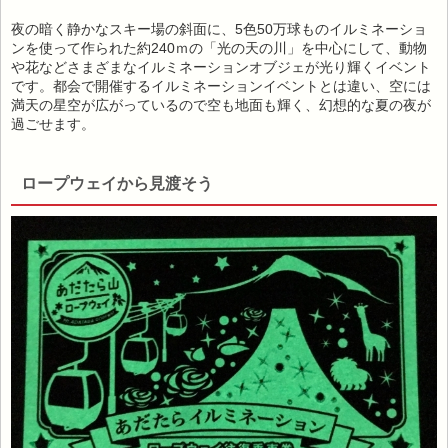
夜の暗く静かなスキー場の斜面に、5色50万球ものイルミネーショ
ンを使って作られた約240ｍの「光の天の川」を中心にして、動物
や花などさまざまなイルミネーションオブジェが光り輝くイベント
です。都会で開催するイルミネーションイベントとは違い、空には
満天の星空が広がっているので空も地面も輝く、幻想的な夏の夜が
過ごせます。
ロープウェイから見渡そう