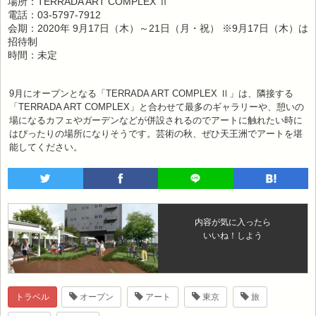
場所：TERRADA ART COMPLEX Ⅱ
電話：03-5797-7912
会期：2020年 9月17日（木）～21日（月・祝） ※9月17日（木）は
招待制
時間：未定
9月にオープンとなる「TERRADA ART COMPLEX Ⅱ」は、隣接する
「TERRADA ART COMPLEX」と合わせて最多のギャラリーや、憩いの
場になるカフェやガーデンなどが併設されるのでアートに触れたい時に
はぴったりの場所になりそうです。芸術の秋、ぜひ天王洲でアートを堪
能してください。
内容が気に入ったら
いいね！しよう
トラベル
オープン
アート
東京
旅