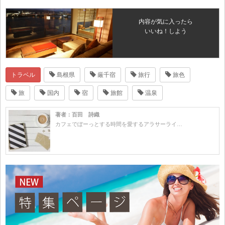
内容が気に入ったら
いいね！しよう
トラベル
島根県
厳千宿
旅行
旅色
旅
国内
宿
旅館
温泉
著者：百田 詩織
カフェでぼーっとする時間を愛するアラサーライ…