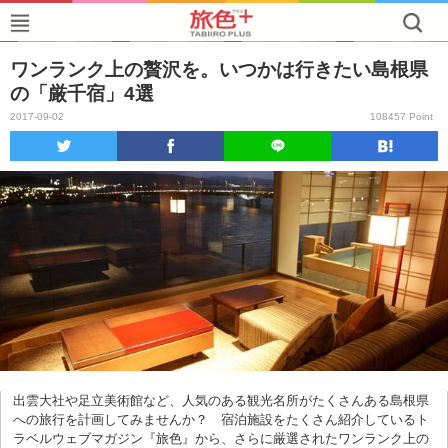
ワンランク上の贅沢を。いつかは行きたい島根県
の「厳千宿」4選
2017-09-02
108457 Point
出雲大社や足立美術館など、人気のある観光名所がたくさんある島根県
への旅行を計画してみませんか？ 宿泊施設をたくさん紹介しているト
ラベルウェブマガジン『旅色』から、さらに厳選されたワンランク上の