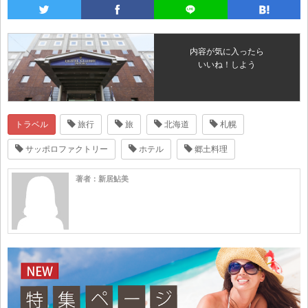
内容が気に入ったら
いいね！しよう
トラベル
旅行
旅
北海道
札幌
サッポロファクトリー
ホテル
郷土料理
著者：新居鮎美