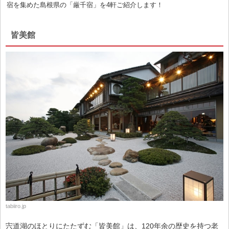
宿を集めた島根県の「厳千宿」を4軒ご紹介します！
皆美館
tabiiro.jp
宍道湖のほとりにたたずむ「皆美館」は、120年余の歴史を持つ老