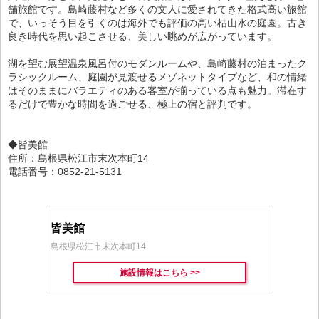
舗旅館です。島崎藤村など多くの文人に愛されてきた格式高い旅館
で、いっそう目を引くのは海外でも評価の高い枯山水の庭園。古き
良き時代を思い起こさせる、美しい眺めが広がっています。
湖を望む展望温泉風呂付のモダンルームや、島崎藤村の泊まったク
ラシックルーム、庭園が見渡せるメゾネットタイプなど、和の情緒
はそのままにバラエティのある客室が揃っている点も魅力。滞在す
るだけで豊かな時間を過ごせる、極上の宿と評判です。
◆皆美館
住所：島根県松江市末次本町14
電話番号：0852-21-5131
皆美館
島根県松江市末次本町14
施設情報はこちら >>