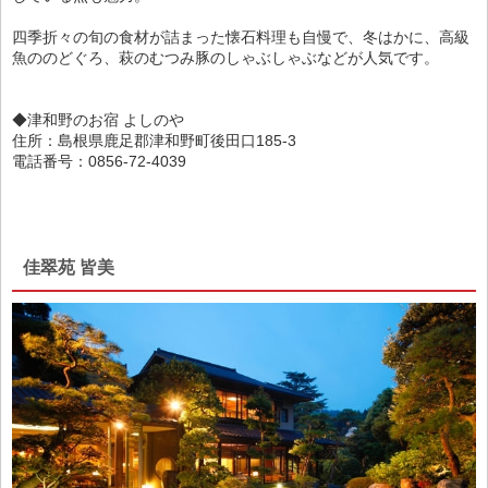
四季折々の旬の食材が詰まった懐石料理も自慢で、冬はかに、高級
魚ののどぐろ、萩のむつみ豚のしゃぶしゃぶなどが人気です。
◆津和野のお宿 よしのや
住所：島根県鹿足郡津和野町後田口185-3
電話番号：0856-72-4039
佳翠苑 皆美