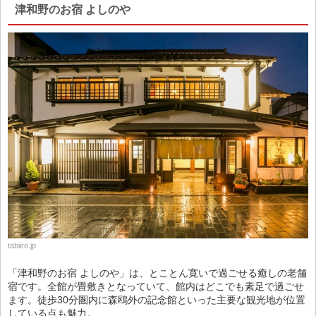
津和野のお宿 よしのや
tabiiro.jp
「津和野のお宿 よしのや」は、とことん寛いで過ごせる癒しの老舗
宿です。全館が畳敷きとなっていて、館内はどこでも素足で過ごせ
ます。徒歩30分圏内に森鴎外の記念館といった主要な観光地が位置
している点も魅力。