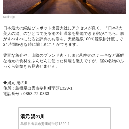
tabiiro.jp
日本最大の縁結びスポット出雲大社にアクセスが良く、「日本3大
美人の湯」のひとつである湯の川温泉を堪能できる宿がこちら。肌
がすべすべになると評判のお湯を、天然温泉100％源泉掛け流しで
24時間好きな時に愉しむことができます。
豊富な魚介や、山陰のブランド肉・しまね和牛のステーキなど新鮮
な地元の食材をふんだんに使った料理も魅力ですが、宿の名物のふ
っくら卵焼きも見逃せません。
◆湯元 湯の川
住所：島根県出雲市斐川町学頭1329-1
電話番号：0853-72-0333
湯元 湯の川
島根県出雲市斐川町学頭1329-1