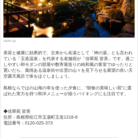
tabiiro.jp
美容と健康に効果的で、古来から名湯として「神の湯」とも言われ
ている「玉造温泉」を代表する老舗宿が「佳翠苑 皆美」です。過ご
しやすい和モダンの部屋や数寄屋造りの純和風の客室でゆったりと
寛いだら、風情ある温泉街や出雲の山々を見下ろせる展望の良い天
空露天風呂で体をほぐしましょう。
島根ならではの山海の幸を使った夕食に、“朝食の美味しい宿”に選
ばれた実力を持つ和洋メニューが揃うバイキングにも注目です。
◆佳翠苑 皆美
住所：島根県松江市玉湯町玉造1218-8
電話番号：0120-025-373