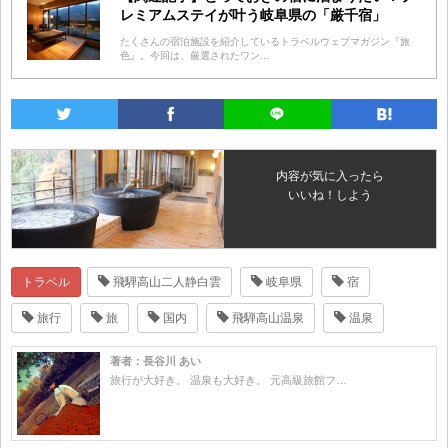
レミアムステイが叶う岐阜県の「厳千宿」
たくさんの宿泊施設を紹介しているトラベルウェブマガジン『旅
色』。今回は、厳選されたワン...
内容が気に入ったら
いいね！しよう
トラベル
飛騨高山二人静白雲
岐阜県
宿
旅行
旅
国内
飛騨高山温泉
温泉
著者：長谷川 あい
旅行が大好き。 温泉も大好き。 元高級旅館フ…