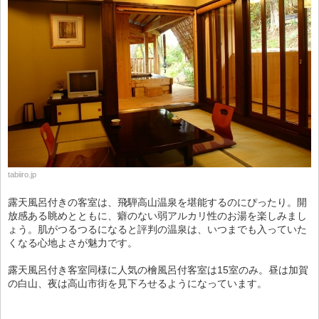
tabiiro.jp
露天風呂付きの客室は、飛騨高山温泉を堪能するのにぴったり。開
放感ある眺めとともに、癖のない弱アルカリ性のお湯を楽しみまし
ょう。肌がつるつるになると評判の温泉は、いつまでも入っていた
くなる心地よさが魅力です。
露天風呂付き客室同様に人気の檜風呂付客室は15室のみ。昼は加賀
の白山、夜は高山市街を見下ろせるようになっています。