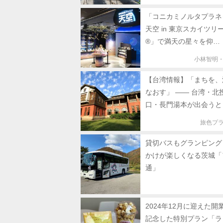
「コニカミノルタプラネ
天空 in 東京スカイツリ
®」で満天の星々を仰…
小林智明
【台湾情報】「まちを、
なおす」 —— 台湾・北
口・長門湯本が出会うと
旅色プ
貸切バスもグランピング
かけが楽しくなる茨城「
通」
2024年12月に迎えた開
記念した特別プラン「ラ