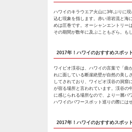
ハワイのキラウエア火山に3年ぶりに
込む現象を指します。赤い溶岩流と海
めは圧巻です。オーシャンエントリー
その期間が数年に及ぶこともざら。も
2017年！ハワイのおすすめスポッ
ワイピオ渓谷は、ハワイの言葉で「曲
れに面している断崖絶壁が自然の美し
してされており、ワイピオ渓谷の洞窟
が宿る場所と言われています。渓谷の
に感じられる場所なので、より一層パ
ハワイのパワースポット巡りの際には
2017年！ハワイのおすすめスポ