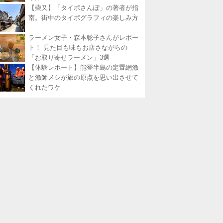
【柴又】「タイポさんぽ」の著者が指
南。街中のタイポグラフィの楽しみ方
ラーメン女子・森本聡子さんがレポー
ト！ 見た目も味もお店さながらの
「お取り寄せラーメン」3選
【体験レポート】能登半島の定置網漁
と漁師メシが旅の原点を思い出させて
くれたワケ