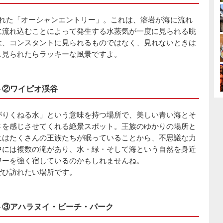
現れた「オーシャンエントリー」。これは、溶岩が海に流れ
に流れ込むことによって発生する水蒸気が一度に見られる眺
は、コンスタントに見られるものではなく、見れないときは
し見られたらラッキーな風景ですよ。
ト②ワイピオ渓谷
がりくねる水」という意味を持つ場所で、美しい青い海とそ
さを感じさせてくれる絶景スポット。王族のゆかりの場所と
にはたくさんの王族たちが眠っていることから、不思議な力
中には複数の滝があり、水・緑・そして海という自然を身近
ワーを強く宿しているのかもしれませんね。
ぜひ訪れたい場所です。
ット③アハラヌイ・ビーチ・パーク