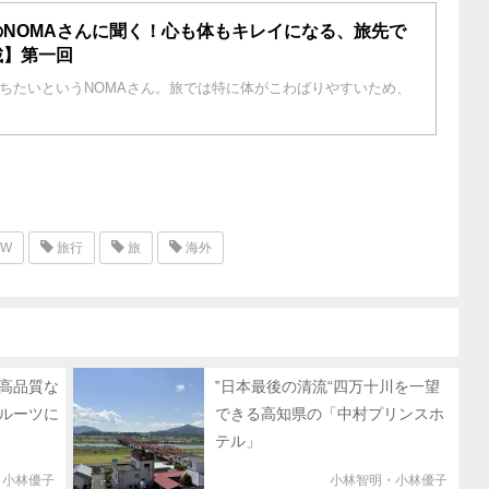
NOMAさんに聞く！心も体もキレイになる、旅先で
載】第一回
ちたいというNOMAさん。旅では特に体がこわばりやすいため、
W
旅行
旅
海外
高品質な
‟日本最後の清流“四万十川を一望
ルーツに
できる高知県の「中村プリンスホ
テル」
・小林優子
小林智明・小林優子