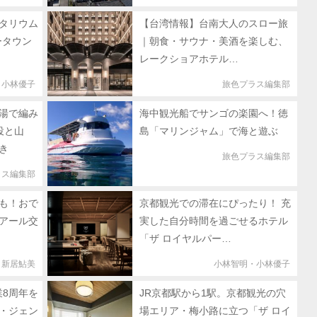
タリウム
【台湾情報】台南大人のスロー旅
ータウン
｜朝食・サウナ・美酒を楽しむ、
レークショアホテル…
・小林優子
旅色プラス編集部
湯で編み
海中観光船でサンゴの楽園へ！徳
投と山
島「マリンジャム」で海と遊ぶ
き
旅色プラス編集部
ラス編集部
も！おで
京都観光での滞在にぴったり！ 充
アール交
実した自分時間を過ごせるホテル
「ザ ロイヤルパー…
新居鮎美
小林智明・小林優子
業8周年を
JR京都駅から1駅。京都観光の穴
・ジェン
場エリア・梅小路に立つ「ザ ロイ