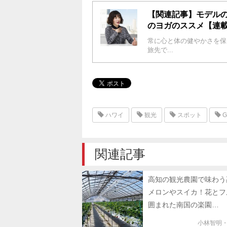
【関連記事】モデルの
のヨガのススメ【連
常に心と体の健やかさを保
旅先で...
ハワイ
観光
スポット
G
関連記事
高知の観光農園で味わう
メロンやスイカ！花とフ
囲まれた南国の楽園…
小林智明