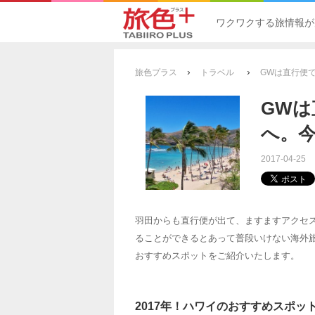
ワクワクする旅情報が
›
›
旅色プラス
トラベル
GWは直行便
GW
へ。
2017-04-25
羽田からも直行便が出て、ますますアクセ
ることができるとあって普段いけない海外
おすすめスポットをご紹介いたします。
2017年！ハワイのおすすめスポッ