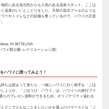
ナ地区にある地元民からも人気のある温泉スポット。ここは
チと温泉のいいとこどりをした、天然の温水プールのような
ャワーやトイレなどの設備も整っているので、ハワイの王道
す。
āhoa, HI 96778,USA
州政府ハワイ郡公園･レクリエーション課)
をハワイに誘ってみよう！
気持ちは固まって来たら、一緒にハワイに行く相手を「ごほ
でしょうか。「ごほうび、ハワイ」は、ハワイへの旅行プラ
80通りのプレゼン資料ができるため、オリジナリティ溢れる
手とどこでどんなことをしたいかを選ぶだけでベストな「ご