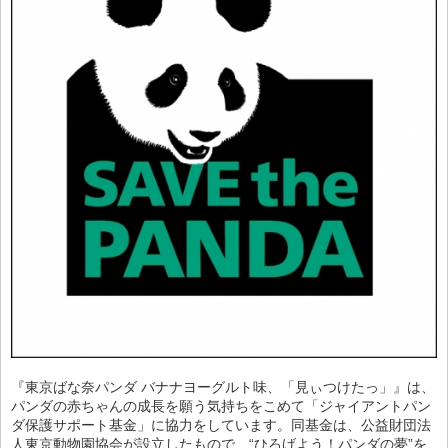
『東京ばな奈パンダ バナナヨーグルト味、「見ぃつけたっ」』は、
パンダの赤ちゃんの成長を願う気持ちをこめて「ジャイアントパン
ダ保護サポート基金」に協力をしています。同基金は、公益財団法
人東京動物園協会が設立したもので、“ひろげよう！パンダの夢”を