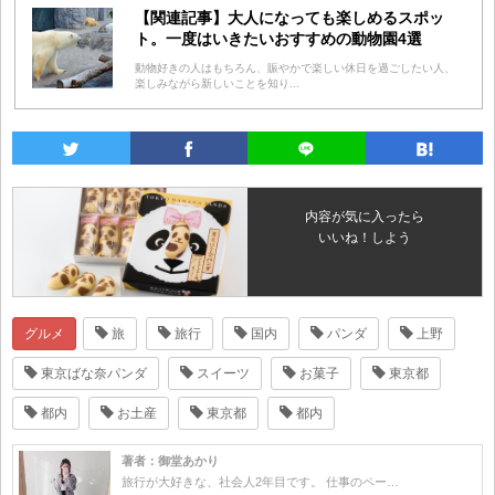
【関連記事】大人になっても楽しめるスポッ
ト。一度はいきたいおすすめの動物園4選
動物好きの人はもちろん、賑やかで楽しい休日を過ごしたい人、
楽しみながら新しいことを知り...
内容が気に入ったら
いいね！しよう
グルメ
旅
旅行
国内
パンダ
上野
東京ばな奈パンダ
スイーツ
お菓子
東京都
都内
お土産
東京都
都内
著者：御堂あかり
旅行が大好きな、社会人2年目です。 仕事のペー…