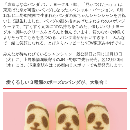
『東京ばな奈パンダ バナナヨーグルト味、「見ぃつけたっ」』は、
東京ばな奈が可愛いパンダになったスペシャル・バージョン。6月
12日に上野動物園で生まれたパンダの赤ちゃんシャンシャンをお祝
いして誕生しました。パンダの顔を描きあげたふわふわのスポンジ
ケーキで、“すくすく元気に”の気持ちをこめた、優しいバナナヨー
グルト風味のクリームをとろんと包んでいます。箱のなかで仲良く
よりそってこちらを見つめる、パンダ達がかわいすぎる！ みんな
で一緒に笑顔になれる、とびきりハッピーなNEW東京みやげです。
みんなが待ちわびているシャンシャン一般公開日と同じ12月19日
（火）に、上野動物園最寄りのJR上野駅で先行発売。翌12月20日
（水）には、JR東京駅をはじめ都内３スポットでも新発売します。
愛くるしい３種類のポーズのパンダが、大集合！