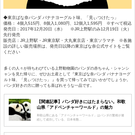
◆東京ばな奈パンダ バナナヨーグルト味、「見ぃつけたっ」
価格： 4個入515円、8個入1,080円、12個入1,595円 ※すべて税込
発売日：2017年12月20日（水） ※JR上野駅のみ12月19日（火）
先行発売
販売店：JR上野駅・JR東京駅・大丸東京店・東京ソラマチ ※各施
設の詳しい販売場所は、発売日以降の東京ばな奈公式サイトをご覧
ください
多くの人々が待ちわびている上野動物園のパンダの赤ちゃん・シャンシ
ャンを見た帰りに、ぜひお土産として『東京ばな奈パンダ バナナヨーグ
ルト味、「見ぃつけたっ」 』を買って帰ってみてはいかがでしょうか。
パンダ好きの方に贈っても喜ばれそうな一品です。
【関連記事】パンダ好きにはたまらない。和歌
山県「アドベンチャーワールド」の魅力
和歌山県にある「アドベンチャーワールド」はパンダの繁殖が連
続して成功している、日本有数...