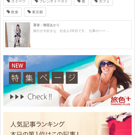
スイーツ
フレンチトースト
食
カフェ
飲食
東京都
著者：御堂あかり
旅行が大好きな、社会人2年目です。 仕事のペー…