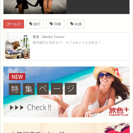
ガールズ
旅行
同棲
結婚
著者：Mariko Tsuboi
国内旅行が大好きで、カフェめぐりも大好き！ …