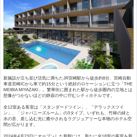
新施設が立ち並び活気に満ちたJR宮崎駅から徒歩約8分、宮崎自動
車道宮崎ICから車で約15分という絶好のロケーションに立つ「THE
MEIBIA MIYAZAKI」。繁華街に囲まれた駅から徒歩圏内の立地とは
想像がつかないほどの静寂の中に佇むシティホテルです。
全12室ある客室は「スタンダードツイン」、「デラックスツイ
ン」、「ジャパニーズルーム」の3タイプ。いずれも、竹林の緑と
水の音、差し込む光に癒やされるラグジュアリーな本物のホテル空
間が広がります。
2024年4月23日にオープンした新館には、新たに全18室の客室を新