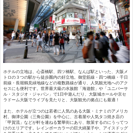
ホテルの立地は、心斎橋駅、四ツ橋駅、なんば駅といった、大阪メ
トロの３つの駅から徒歩圏内の好立地。御堂筋線・四つ橋線・千日
前線・長堀鶴見緑地線などの複数路線が通り、人気観光地へのアク
セスにも便利です。世界最大級の水族館「海遊館」や「ユニバーサ
ル・スタジオ・ジャパン」で1日中遊んだり、大阪城ホールや京セ
ラドーム大阪でライブを見たりと、大阪観光の拠点にも最適！
また、ホテルが立つのは若者に人気のある大阪・ミナミのアメリカ
村。御津公園（三角公園）を中心に、古着屋や人気タコ焼き店の
「甲賀流」などが軒を連ねる繁華街にあり、散策するのにうってつ
けのエリアです。レインボーカラーの巨大綿菓子や、アイスドッグ