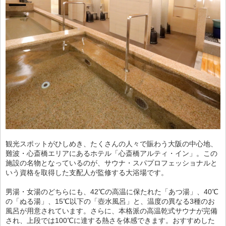
観光スポットがひしめき、たくさんの人々で賑わう大阪の中心地、
難波・心斎橋エリアにあるホテル「心斎橋アルティ・イン」。この
施設の名物となっているのが、サウナ・スパプロフェッショナルと
いう資格を取得した支配人が監修する大浴場です。
男湯・女湯のどちらにも、42℃の高温に保たれた「あつ湯」、40℃
の「ぬる湯」、15℃以下の「壺水風呂」と、温度の異なる3種のお
風呂が用意されています。さらに、本格派の高温乾式サウナが完備
され、上段では100℃に達する熱さを体感できます。おすすめした