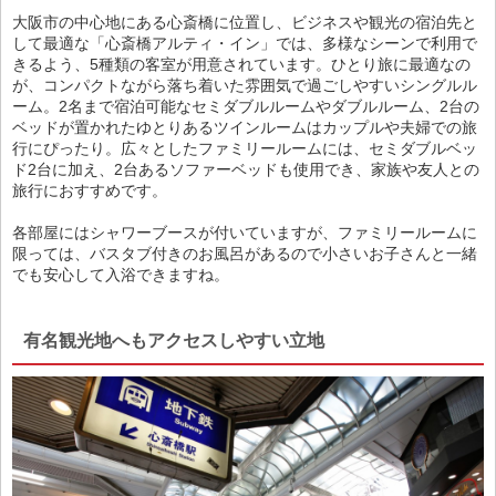
大阪市の中心地にある心斎橋に位置し、ビジネスや観光の宿泊先と
して最適な「心斎橋アルティ・イン」では、多様なシーンで利用で
きるよう、5種類の客室が用意されています。ひとり旅に最適なの
が、コンパクトながら落ち着いた雰囲気で過ごしやすいシングルル
ーム。2名まで宿泊可能なセミダブルルームやダブルルーム、2台の
ベッドが置かれたゆとりあるツインルームはカップルや夫婦での旅
行にぴったり。広々としたファミリールームには、セミダブルベッ
ド2台に加え、2台あるソファーベッドも使用でき、家族や友人との
旅行におすすめです。
各部屋にはシャワーブースが付いていますが、ファミリールームに
限っては、バスタブ付きのお風呂があるので小さいお子さんと一緒
でも安心して入浴できますね。
有名観光地へもアクセスしやすい立地