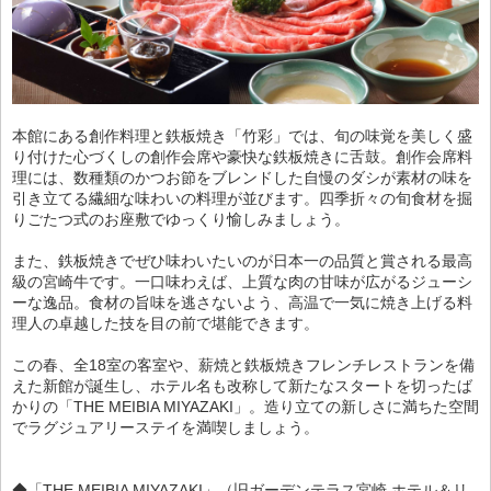
本館にある創作料理と鉄板焼き「竹彩」では、旬の味覚を美しく盛
り付けた心づくしの創作会席や豪快な鉄板焼きに舌鼓。創作会席料
理には、数種類のかつお節をブレンドした自慢のダシが素材の味を
引き立てる繊細な味わいの料理が並びます。四季折々の旬食材を掘
りごたつ式のお座敷でゆっくり愉しみましょう。
また、鉄板焼きでぜひ味わいたいのが日本一の品質と賞される最高
級の宮崎牛です。一口味わえば、上質な肉の甘味が広がるジューシ
ーな逸品。食材の旨味を逃さないよう、高温で一気に焼き上げる料
理人の卓越した技を目の前で堪能できます。
この春、全18室の客室や、薪焼と鉄板焼きフレンチレストランを備
えた新館が誕生し、ホテル名も改称して新たなスタートを切ったば
かりの「THE MEIBIA MIYAZAKI」。造り立ての新しさに満ちた空間
でラグジュアリーステイを満喫しましょう。
◆「THE MEIBIA MIYAZAKI」（旧ガーデンテラス宮崎 ホテル＆リ