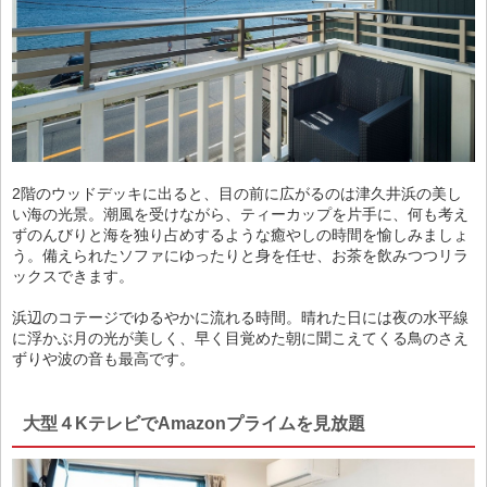
2階のウッドデッキに出ると、目の前に広がるのは津久井浜の美し
い海の光景。潮風を受けながら、ティーカップを片手に、何も考え
ずのんびりと海を独り占めするような癒やしの時間を愉しみましょ
う。備えられたソファにゆったりと身を任せ、お茶を飲みつつリラ
ックスできます。
浜辺のコテージでゆるやかに流れる時間。晴れた日には夜の水平線
に浮かぶ月の光が美しく、早く目覚めた朝に聞こえてくる鳥のさえ
ずりや波の音も最高です。
大型４KテレビでAmazonプライムを見放題