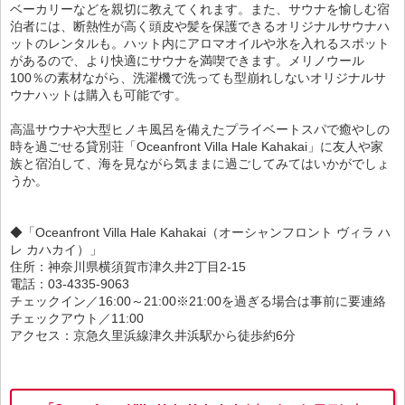
ベーカリーなどを親切に教えてくれます。また、サウナを愉しむ宿
泊者には、断熱性が高く頭皮や髪を保護できるオリジナルサウナハ
ットのレンタルも。ハット内にアロマオイルや氷を入れるスポット
があるので、より快適にサウナを満喫できます。メリノウール
100％の素材ながら、洗濯機で洗っても型崩れしないオリジナルサ
ウナハットは購入も可能です。
高温サウナや大型ヒノキ風呂を備えたプライベートスパで癒やしの
時を過ごせる貸別荘「Oceanfront Villa Hale Kahakai」に友人や家
族と宿泊して、海を見ながら気ままに過ごしてみてはいかがでしょ
うか。
◆「Oceanfront Villa Hale Kahakai（オーシャンフロント ヴィラ ハ
レ カハカイ）」
住所：神奈川県横須賀市津久井2丁目2-15
電話：03-4335-9063
チェックイン／16:00～21:00※21:00を過ぎる場合は事前に要連絡
チェックアウト／11:00
アクセス：京急久里浜線津久井浜駅から徒歩約6分