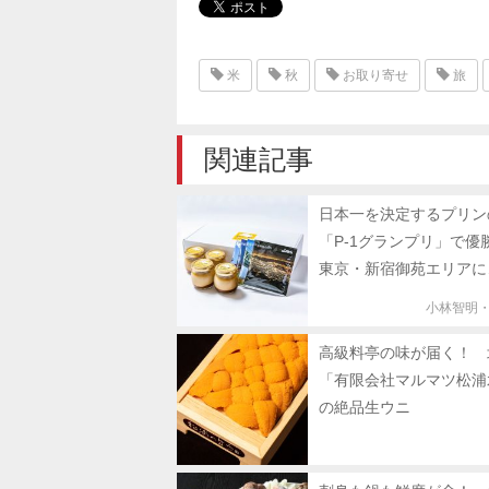
米
秋
お取り寄せ
旅
関連記事
日本一を決定するプリン
「P-1グランプリ」で優
東京・新宿御苑エリアに
小林智明
高級料亭の味が届く！ 
「有限会社マルマツ松浦
の絶品生ウニ