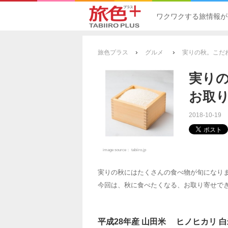
ワクワクする旅情報が
›
›
旅色プラス
グルメ
実りの秋。こだ
実り
お取
2018-10-19
image source：
tabiiro.jp
実りの秋にはたくさんの食べ物が旬になり
今回は、秋に食べたくなる、お取り寄せで
平成28年産 山田米 ヒノヒカリ 白