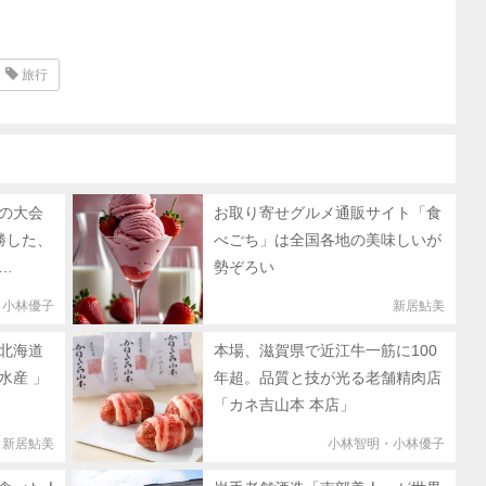
旅行
の大会
お取り寄せグルメ通販サイト「食
勝した、
べごち」は全国各地の美味しいが
…
勢ぞろい
・小林優子
新居鮎美
北海道
本場、滋賀県で近江牛一筋に100
水産 」
年超。品質と技が光る老舗精肉店
「カネ吉山本 本店」
新居鮎美
小林智明・小林優子