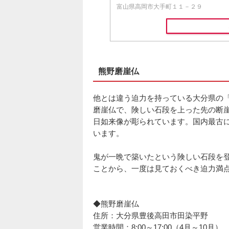
富山県高岡市大手町１１－２９
熊野磨崖仏
他とは違う迫力を持っている大分県の
磨崖仏で、険しい石段を上った先の断崖
日如来像が彫られています。国内最古
います。
鬼が一晩で築いたという険しい石段を
ことから、一度は見ておくべき迫力満
◆熊野磨崖仏
住所：大分県豊後高田市田染平野
営業時間：8:00～17:00（4月～10月）、8