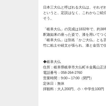
日本三大仏と呼ばれる大仏は、それぞ
というと、定説はなく、これからご紹
そう。
「岐阜大仏」の完成は1832年で、約3
釈迦如来の座った姿で、漆を用いてつ
「岐阜大仏」は別名「かご大仏」とも
竹に粘土や経文が張られ、漆と金箔で
◆岐阜大仏
住所：岐阜県岐阜市大仏町８金鳳山正
電話番号：058-264-2760
営業時間：9:00～17:00（閉門）
定休日：無休
拝観料：大人200円、小・中学生100円