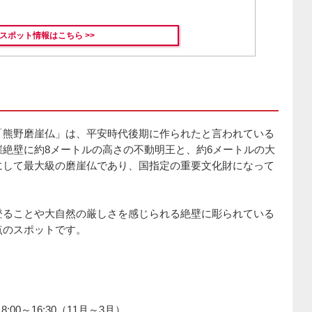
スポット情報はこちら >>
「熊野磨崖仏」は、平安時代後期に作られたと言われている
絶壁に約8メートルの高さの不動明王と、約6メートルの大
にして最大級の磨崖仏であり、国指定の重要文化財になって
登ることや大自然の厳しさを感じられる絶壁に彫られている
点のスポットです。
:00～16:30（11月～3月）