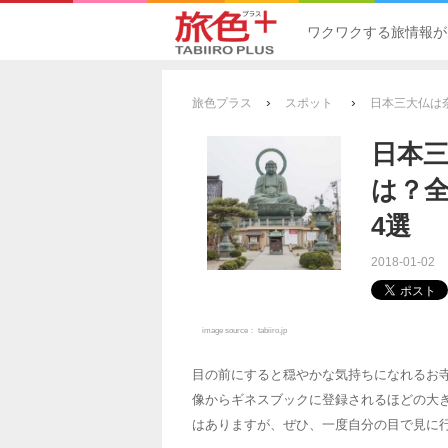
ワクワクする旅情報が
›
›
旅色プラス
スポット
日本三大仏は
日本
は？
4選
2018-01-02
image source：
tabiiro.jp
目の前にすると穏やかな気持ちになれるお
像からギネスブックに登録されるほどの大
はありますが、ぜひ、一度自分の目で見に