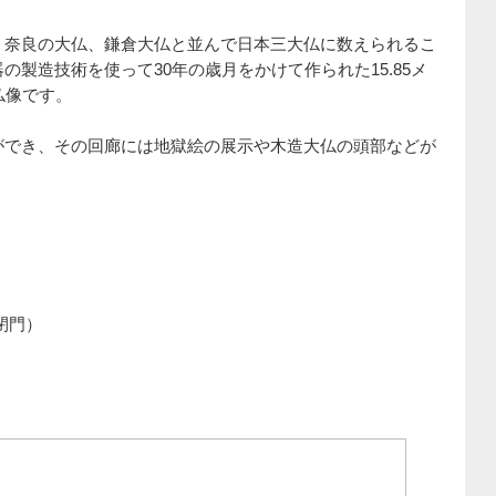
、奈良の大仏、鎌倉大仏と並んで日本三大仏に数えられるこ
製造技術を使って30年の歳月をかけて作られた15.85メ
仏像です。
ができ、その回廊には地獄絵の展示や木造大仏の頭部などが
（閉門）