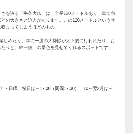
さを誇る「牛久大仏」は、全長120メートルあり、車で向
どの大きさと迫力があります。この120メートルというサ
に収まってしまうほどのもの。
が楽しめたり、年に一度の大掃除が大々的に行われたり、お
ったりと、唯一無二の景色を見せてくれるスポットです。
）、土・日曜、祝日は～17:00（閉園17:30）、10～翌2月は～