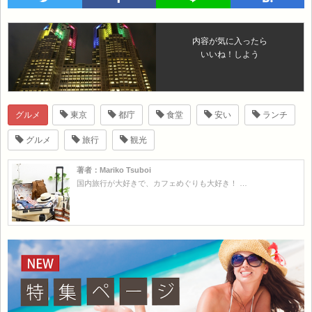
内容が気に入ったら
いいね！しよう
グルメ
東京
都庁
食堂
安い
ランチ
グルメ
旅行
観光
著者：Mariko Tsuboi
国内旅行が大好きで、カフェめぐりも大好き！ …