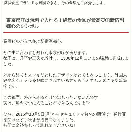
職員食堂でランチも満喫できる、その全貌をご紹介します。
東京都庁は無料で入れる！絶景の食堂が最高♡①新宿副
都心のシンボル
高層ビルが立ち並ぶ新宿副都心。
その中に言わずと知れた東京都庁があります。
都庁は、丹下健三氏が設計し、1990年12月にいまの場所に完成しま
した。
外から見てもスッキリとしたデザインがとてもかっこよく、外国人
観光客やカメラを趣味にされている方からもとても人気のある建築
物です。
この都庁、外からみるだけではもったいないんです！
実は、無料で中に入ることができるんですよ♡
なお、2015年10月5日(月)からセキュリティ強化の関係で、通行証
を受け渡す手続きが必要になりました。
時間に余裕をもって訪れてくださいね♪