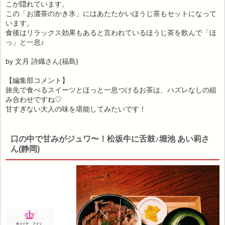
こが隠れています。
この「お濃茶のかき氷」にはあたたかいほうじ茶もセットになって
います。
食後はリラックス効果もあると言われているほうじ茶を飲んで「ほ
っ」と一息♪
by 文月 詩織さん(福島)
【編集部コメント】
旅先で食べるスイーツとほっと一息つけるお茶は、ハズレなしの組
み合わせですね♡
甘すぎない大人の味を堪能してみたいです！
口の中で甘みがジュワ〜！松坂牛に舌鼓♪堀池 あい莉さ
ん(静岡)