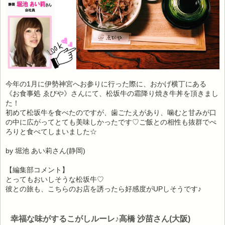
今年の1月に伊勢神宮へお参りに行った際に、おかげ横丁にある
《お食事処 ゑびや》さんにて、松坂牛の霜降り焼き牛丼を頂きまし
た！
初めて松坂牛を食べたのですが、歯ごたえがあり、噛むと甘みが口
の中に広がってとても美味しかったです♡ご飯との相性も抜群でぺ
ろりと食べてしまいました☆
by 堀池 あい莉さん(静岡)
【編集部コメント】
とってもおいしそうな松坂牛♡
彼との旅も、こちらのお店を誘ったら好感度がUPしそうです♪
幸福な味がするこがしルーレ♪高橋 沙苗さん(大阪)