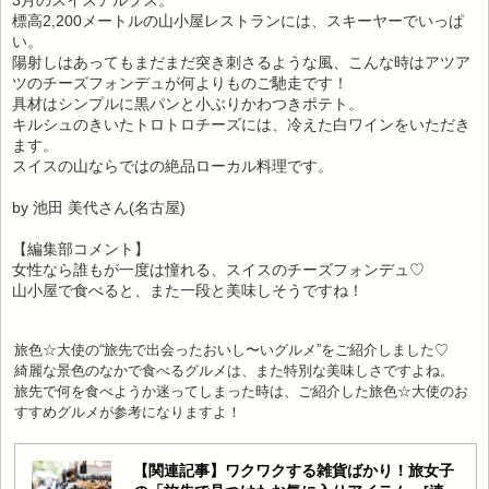
3月のスイスアルプス。
標高2,200メートルの山小屋レストランには、スキーヤーでいっぱ
い。
陽射しはあってもまだまだ突き刺さるような風、こんな時はアツア
ツのチーズフォンデュが何よりものご馳走です！
具材はシンプルに黒パンと小ぶりかわつきポテト。
キルシュのきいたトロトロチーズには、冷えた白ワインをいただき
ます。
スイスの山ならではの絶品ローカル料理です。
by 池田 美代さん(名古屋)
【編集部コメント】
女性なら誰もが一度は憧れる、スイスのチーズフォンデュ♡
山小屋で食べると、また一段と美味しそうですね！
旅色☆大使の“旅先で出会ったおいし〜いグルメ”をご紹介しました♡
綺麗な景色のなかで食べるグルメは、また特別な美味しさですよね。
旅先で何を食べようか迷ってしまった時は、ご紹介した旅色☆大使のお
すすめグルメが参考になりますよ！
【関連記事】ワクワクする雑貨ばかり！旅女子