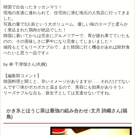
韓国で出会ったタッカンマリ！
現地の友達に連れられて、住宅街に潜む地元の人気店に行ってきま
した。
写真の量で3人前という大ボリューム。優しい味のスープと柔らか
く煮込まれた鶏肉が絶品でした！
韓国に着いてからは完全にグルメツアーで、胃が疲れ果てていたも
のの、その美味しさに夢中になり完食してしまいました！
値段もとてもリーズナブルで、また韓国に行く機会があれば絶対食
べたいと思う一品です♫
by 林 千津瑠さん(札幌)
【編集部コメント】
韓国料理と聞くと、辛いイメージがありますが……それだけでない
んです♡体がポカポカと温まるので、美容にも効果がありそう♪
リーズナブルな点も、旅女子としては見逃せないですね。
かき氷とほうじ茶は最強の組み合わせ♪文月 詩織さん(福
島)