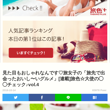
見た目もおしゃれなんです♡旅女子の「旅先で出
会ったおいし〜いグルメ」[連載]旅色☆大使の◯
◯チェック♪vol.4
2016-10-14
83978 Point