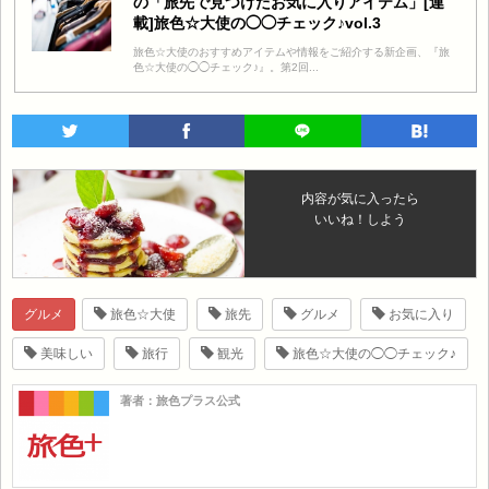
の「旅先で見つけたお気に入りアイテム」[連
載]旅色☆大使の◯◯チェック♪vol.3
旅色☆大使のおすすめアイテムや情報をご紹介する新企画、『旅
色☆大使の◯◯チェック♪』。第2回...
内容が気に入ったら
いいね！しよう
グルメ
旅色☆大使
旅先
グルメ
お気に入り
美味しい
旅行
観光
旅色☆大使の◯◯チェック♪
著者：旅色プラス公式