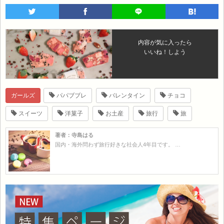
内容が気に入ったら
いいね！しよう
ガールズ
パパブブレ
バレンタイン
チョコ
スイーツ
洋菓子
お土産
旅行
旅
著者：寺島はる
国内・海外問わず旅行好きな社会人4年目です。 …