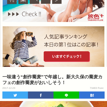
一味違う“創作蕎麦”で年越し。新大久保の蕎麦カ
フェの創作蕎麦がおいしそう！
2017-12-23
73483 Point