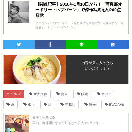
【関連記事】2018年1月10日から！「写真展オ
ードリー・ヘプバーン」で傑作写真を約200点
展示
ファッションやプライベートなど傑作写真を約200点展示する「写
真展オードリー・ヘプバーン」...
内容が気に入ったら
いいね！しよう
ガールズ
新大久保
蕎麦
飲食
カフェ
食
旅行
旅
年越し
観光
BWCAFE
著者：寺島はる
国内・海外問わず旅行好きな社会人4年目です。 …