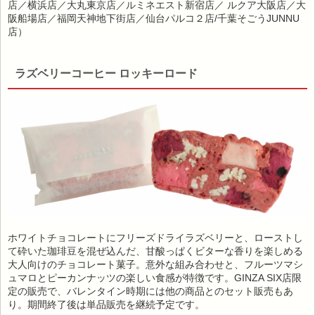
店／横浜店／大丸東京店／ルミネエスト新宿店／ ルクア大阪店／大
阪船場店／福岡天神地下街店／仙台パルコ２店/千葉そごうJUNNU
店）
ラズベリーコーヒー ロッキーロード
ホワイトチョコレートにフリーズドライラズベリーと、ローストし
て砕いた珈琲豆を混ぜ込んだ、甘酸っぱくビターな香りを楽しめる
大人向けのチョコレート菓子。意外な組み合わせと、フルーツマシ
ュマロとピーカンナッツの楽しい食感が特徴です。GINZA SIX店限
定の販売で、バレンタイン時期には他の商品とのセット販売もあ
り。期間終了後は単品販売を継続予定です。