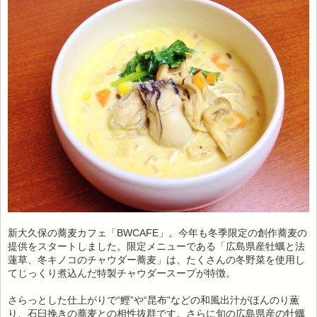
新大久保の蕎麦カフェ「BWCAFE」。今年も冬季限定の創作蕎麦の
提供をスタートしました。限定メニューである「広島県産牡蠣と法
蓮草、冬キノコのチャウダー蕎麦」は、たくさんの冬野菜を使用し
てじっくり煮込んだ特製チャウダースープが特徴。
さらっとした仕上がりで“鰹”や“昆布”などの和風出汁がほんのり薫
り、石臼挽きの蕎麦との相性抜群です。さらに旬の広島県産の牡蠣