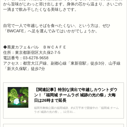
から旨味がじわっと溶け出します。身体の芯から温まり、さいごの
一滴まで飲み干したくなる美味しさです。
自宅で一人で年越しそばを食べたくない、という方は、ぜひ
「BWCAFE」へ足を運んでみてはいかがでしょうか。
◆蕎麦カフェ＆バル ＢＷＣＡＦＥ
住所：東京都新宿区大久保2-7-5
電話番号：03-6278-9658
アクセス：都営大江戸線、副都心線「東新宿駅」徒歩3分、山手線
「新大久保駅」徒歩7分
【関連記事】特別な演出で年越しカウントダウ
ン！「福岡城 チームラボ 城跡の光の祭」大晦
日は26時まで延長
福岡市舞鶴公園の福岡城跡、約2万平米で開催中の「福岡城 チーム
ラボ 城跡の光の祭」。12月31...