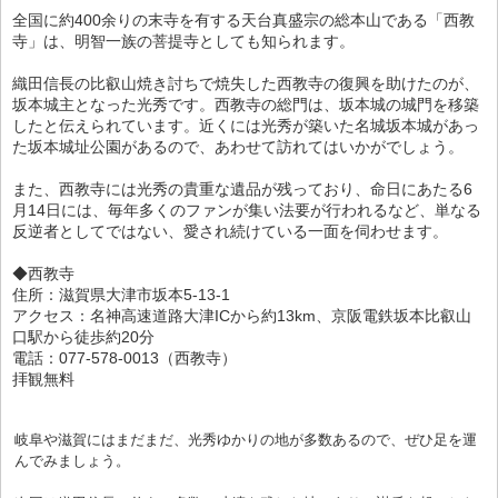
全国に約400余りの末寺を有する天台真盛宗の総本山である「西教
寺」は、明智一族の菩提寺としても知られます。
織田信長の比叡山焼き討ちで焼失した西教寺の復興を助けたのが、
坂本城主となった光秀です。西教寺の総門は、坂本城の城門を移築
したと伝えられています。近くには光秀が築いた名城坂本城があっ
た坂本城址公園があるので、あわせて訪れてはいかがでしょう。
また、西教寺には光秀の貴重な遺品が残っており、命日にあたる6
月14日には、毎年多くのファンが集い法要が行われるなど、単なる
反逆者としてではない、愛され続けている一面を伺わせます。
◆西教寺
住所：滋賀県大津市坂本5-13-1
アクセス：名神高速道路大津ICから約13km、京阪電鉄坂本比叡山
口駅から徒歩約20分
電話：077-578-0013（西教寺）
拝観無料
岐阜や滋賀にはまだまだ、光秀ゆかりの地が多数あるので、ぜひ足を運
んでみましょう。