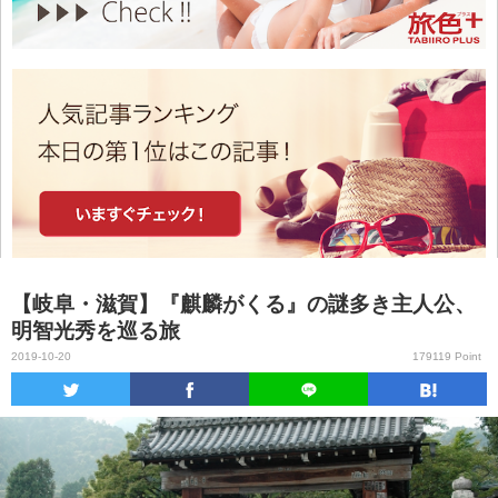
【岐阜・滋賀】『麒麟がくる』の謎多き主人公、
明智光秀を巡る旅
2019-10-20
179119 Point