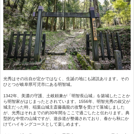
光秀はその出自が定かではなく、生誕の地にも諸説あります。その
ひとつが岐阜県可児市にある明智城。
1342年、美濃の守護、土岐頼兼が「明智長山城」を築城したことか
ら明智家がはじまったとされています。1556年、明智光秀の叔父が
城主だった時、稲葉山城主斎藤義龍の攻撃を受けて落城しました
が、光秀はそれまでの約30年間をここで過ごしたと伝わります。典
型的な中世の山城ですが、遊歩道が整備されており、春から秋にか
けてハイキングコースとして楽しめます。