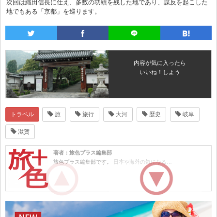
次回は織田信長に仕え、多数の功績を残した地であり、謀反を起こした
地でもある「京都」を巡ります。
内容が気に入ったら
いいね！しよう
トラベル
旅
旅行
大河
歴史
岐阜
滋賀
著者：旅色プラス編集部
旅色プラス編集部です。 日本や海外の気になる…