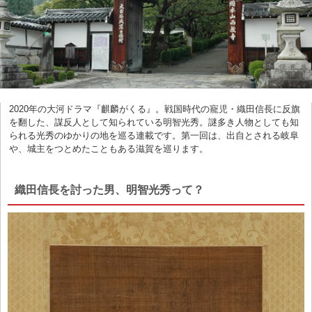
2020年の大河ドラマ『麒麟がくる』。戦国時代の寵児・織田信長に反旗
を翻した、謀反人として知られている明智光秀。謎多き人物としても知
られる光秀のゆかりの地を巡る連載です。第一回は、出自とされる岐阜
や、城主をつとめたこともある滋賀を巡ります。
織田信長を討った男、明智光秀って？