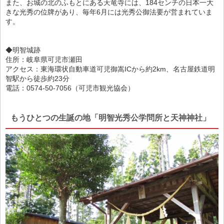
また、お城の北のふもとにある天竜寺には、184センチの日本一大
きな光秀の位牌があり、毎年6月には光秀公御法要が営まれていま
す。
◆明智城跡
住所：岐阜県可児市瀬田
アクセス：東海環状自動車道可児御嵩ICから約2km、名古屋鉄道明
智駅から徒歩約23分
電話：0574-50-7056（可児市観光協会）
もうひとつの生誕の地「明智光秀公学問所と天神神社」