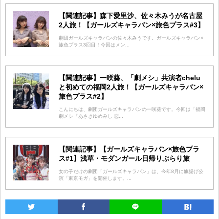
【関連記事】森下愛里沙、佐々木みうが名古屋
2人旅！【ガールズキャラバン×旅色プラス#3】
劇団ガールズキャラバンの佐々木みうです。ガールズキャラバン×
旅色プラス3回目！今回はメン...
【関連記事】一咲葵、「劇メシ」共演者chelu
と初めての福岡2人旅！【ガールズキャラバン×
旅色プラス#2】
こんにちは、劇団ガールズキャラバンの一咲葵です。今回は「福岡
劇メシ『あさきゆめみし 恋...
【関連記事】【ガールズキャラバン×旅色プラ
ス#1】浅草・モダンガール日帰りぶらり旅
女の子だけの劇団「ガールズキャラバン」は、今年8月に旗揚げ公
演「東京モガ」を開催します。...