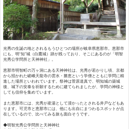
光秀の生誕の地とされるもうひとつの場所が岐阜県恵那市。恵那市
にも、明“知”城（白鷹城）跡が残っており、そこにあるのが「明智
光秀公学問所と天神神社」。
恵那市明智町の万ヶ洞にある天神神社は、光秀が若かりし頃、京都
から招かれた嵯峨天龍寺の雲水・勝恵という学僧とともに学問に精
進した場所といわれています。祭神は菅原道真で、明知城の築城
後、城下の安泰を祈願するために建てられましたが、学問の神様と
しても信仰を集めています。
また恵那市には、光秀が産湯として浸かったとされる井戸などもあ
ります。可児市と恵那市には、他にも出自にまつわるスポットが点
在しているので、比べてみる旅も面白そうです。
◆明智光秀公学問所と天神神社