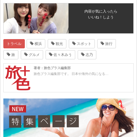
内容が気に入ったら
いいね！しよう
トラベル
横浜
観光
スポット
旅行
旅
グルメ
佐々木みう
志乃
著者：旅色プラス編集部
旅色プラス編集部です。 日本や海外の気になる…