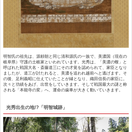
明智氏の祖先は、源頼朝と同じ清和源氏の一族で、美濃国（現在の
岐阜県）守護の土岐家といわれています。光秀は、「美濃の蝮」と
呼ばれた戦国大名・斎藤道三にその才覚を認められて、家臣となり
ましたが、道三が討たれると、美濃を追われ越前へと逃げます。そ
の後、足利義昭に仕えていたことが縁となり、織田信長の家臣に。
次々と功績をあげ、出世をしていきます。そして戦国最大の謎と称
される「本能寺の変」へ、運命の歯車が大きく動いていきます。
光秀出生の地!?「明智城跡」