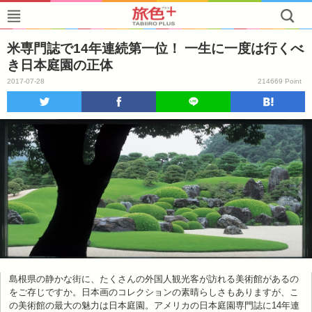
米専門誌で14年連続第一位！ 一生に一度は行くべ
き日本庭園の正体
2017-07-28
214669 Point
島根県の静かな街に、たくさんの外国人観光客が訪れる美術館があるの
をご存じですか。日本画のコレクションの素晴らしさもありますが、こ
の美術館の最大の魅力は日本庭園。アメリカの日本庭園専門誌に14年連