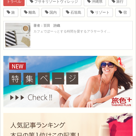
トラベル
フサキリゾートヴィレッジ
沖縄県
旅行
旅
離島
国内
石垣島
リゾート
宿
著者：百田 詩織
カフェでぼーっとする時間を愛するアラサーライ…