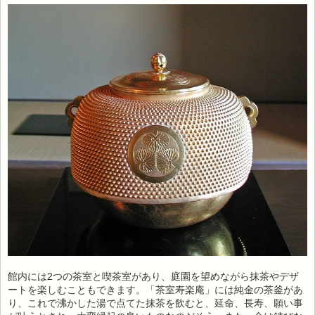
館内には2つの茶室と喫茶室があり、庭園を望めながら抹茶やデザ
ートを楽しむこともできます。「茶室寿楽庵」には純金の茶釜があ
り、これで沸かした湯で点てた抹茶を飲むと、延命、長寿、願い事