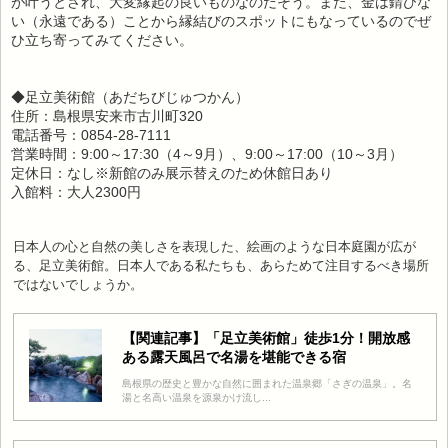
が叶うとされ、大変縁起の良いものなのだそう。また、金は錆びな
い（永遠である）ことから縁結びのスポットにもなっているのでぜ
ひ立ち寄ってみてください。
◆足立美術館（あだちびじゅつかん）
住所：島根県安来市古川町320
電話番号：0854-28-7111
営業時間：9:00～17:30（4～9月）、9:00～17:00（10～3月）
定休日：なし※新館のみ展示替えのため休館日あり
入館料：大人2300円
日本人の心と自然の美しさを表現した、絵画のような日本庭園が広が
る、足立美術館。日本人である私たちも、あらためて注目するべき場所
ではないでしょうか。
【関連記事】「足立美術館」徒歩1分！開放感
ある露天風呂で名湯を堪能できる宿
島根県の歴史と豊かな自然に囲まれた温泉郷「さぎの温泉」。名
湯と名高い温泉を源泉かけ流し...