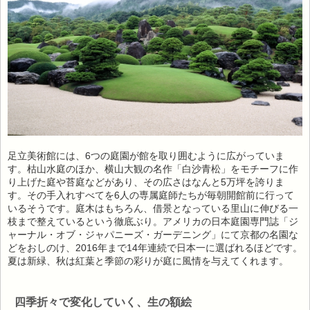
足立美術館には、6つの庭園が館を取り囲むように広がっていま
す。枯山水庭のほか、横山大観の名作「白沙青松」をモチーフに作
り上げた庭や苔庭などがあり、その広さはなんと5万坪を誇りま
す。その手入れすべてを6人の専属庭師たちが毎朝開館前に行って
いるそうです。庭木はもちろん、借景となっている里山に伸びる一
枝まで整えているという徹底ぶり。アメリカの日本庭園専門誌「ジ
ャーナル・オブ・ジャパニーズ・ガーデニング」にて京都の名園な
どをおしのけ、2016年まで14年連続で日本一に選ばれるほどです。
夏は新緑、秋は紅葉と季節の彩りが庭に風情を与えてくれます。
四季折々で変化していく、生の額絵