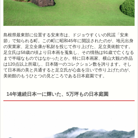
島根県最東部に位置する安来市は、ドジョウすくいの民謡「安来
節」で知られる町。この町に昭和45年に開設されたのが、地元出身
の実業家、足立全康が私財を投じて作り上げた、足立美術館です。
足立氏は58歳の頃より日本画を蒐集し、その情熱は91歳で亡くなる
まで半端なものではなかったとか。特に日本画家、横山大観の作品
は120点以上所蔵し、日本随一のコレクション数を誇ります。そし
て日本画の美と共通すると足立氏が心血を注いで作り上げたのが、
美術館のもうひとつの見どころである日本庭園です。
14年連続日本一に輝いた、5万坪もの日本庭園