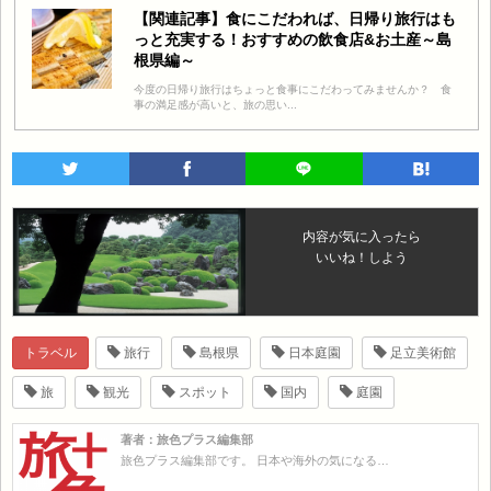
【関連記事】食にこだわれば、日帰り旅行はも
っと充実する！おすすめの飲食店&お土産～島
根県編～
今度の日帰り旅行はちょっと食事にこだわってみませんか？ 食
事の満足感が高いと、旅の思い...
内容が気に入ったら
いいね！しよう
トラベル
旅行
島根県
日本庭園
足立美術館
旅
観光
スポット
国内
庭園
著者：旅色プラス編集部
旅色プラス編集部です。 日本や海外の気になる…