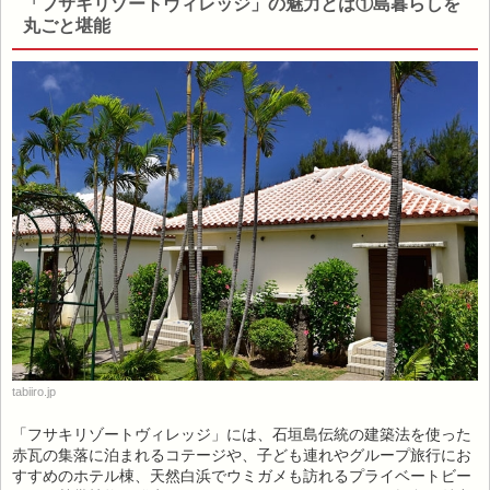
「フサキリゾートヴィレッジ」の魅力とは①島暮らしを
丸ごと堪能
tabiiro.jp
「フサキリゾートヴィレッジ」には、石垣島伝統の建築法を使った
赤瓦の集落に泊まれるコテージや、子ども連れやグループ旅行にお
すすめのホテル棟、天然白浜でウミガメも訪れるプライベートビー