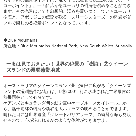
コーポイント」。一面に広がるユーカリの樹海を眺めることができ
ます。その光景はとても幻想的。渓谷を覆いつくしているユーカリ
樹海と、アボリジニの伝説が残る「スリーシスターズ」の奇岩がダ
ブルで楽しめる絶景ポイントとなっています。
◆Blue Mountains
所在地：Blue Mountains National Park, New South Wales, Australia
一度は見ておきたい！世界の絶景の「樹海」②クイーン
ズランドの湿潤熱帯地域
オーストラリアのクイーンズランド州北東部に広がる「クイーンズ
ランドの湿潤熱帯地域」は、1億3000年前に形成された世界最古の
熱帯雨林として有名です。
ケアンズとキュランダ間を結ぶ空中ケーブル「スカイレール」か
ら、熱帯雨林の樹海や渓谷を大パノラマの眺めることができます。
晴れた日には世界遺産「グレートバリアリーフ」の綺麗な海も見渡
せるので、心が洗われるかのような体験ができますよ。