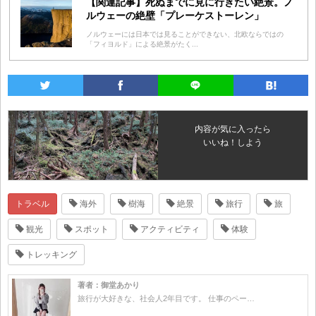
【関連記事】死ぬまでに見に行きたい絶景。ノ
ルウェーの絶壁「プレーケストーレン」
ノルウェーには日本では見ることができない、北欧ならではの
「フィヨルド」による絶景がたく...
内容が気に入ったら
いいね！しよう
トラベル
海外
樹海
絶景
旅行
旅
観光
スポット
アクティビティ
体験
トレッキング
著者：御堂あかり
旅行が大好きな、社会人2年目です。 仕事のペー…