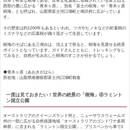
日本で有名な樹海である、世界文化遺産に登録されている富士山北
西部の麓に広がる「青木ヶ原」。別名「富士の樹海」や「青木ヶ原
樹海」とも呼ばれ、山梨県富士河口湖町と鳴沢村に広がっていま
す。
その歴史は約1200年もあるといわれ、ツガやヒノキなどの針葉樹の
ミズナラなどの広葉樹が織り混ざって生息しています。
樹海のそばにある三湖台は、頂上まで登ると、樹海を見渡せる絶景
ポイントとなっています。ガイドさんとともに、トレッキングをし
てみると、自然が生み出した樹海のすごさが分かるでしょう。
◆青木ヶ原（あおきがはら）
所在地：山梨県南都留郡富士河口湖町精進
一度は見ておきたい！世界の絶景の「樹海」④ラミント
ン国立公園
オーストラリアのクイーンズランド州と、ニューサウスウェールズ
州の一部に広がる自然保護地域「オーストラリアのゴンドワナ多雨
林群」に含まれる「ラミントン国立公園」。ブリスベンから車で2