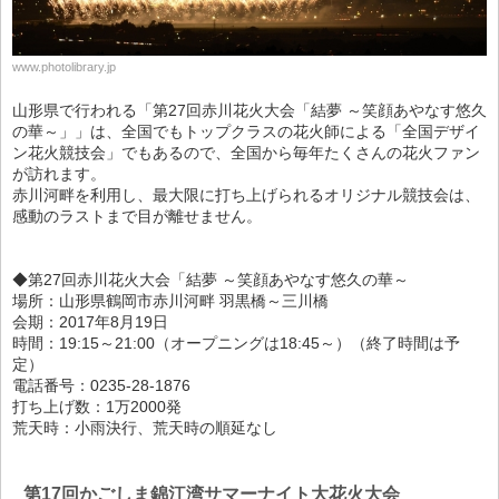
www.photolibrary.jp
山形県で行われる「第27回赤川花火大会「結夢 ～笑顔あやなす悠久
の華～」」は、全国でもトップクラスの花火師による「全国デザイ
ン花火競技会」でもあるので、全国から毎年たくさんの花火ファン
が訪れます。
赤川河畔を利用し、最大限に打ち上げられるオリジナル競技会は、
感動のラストまで目が離せません。
◆第27回赤川花火大会「結夢 ～笑顔あやなす悠久の華～
場所：山形県鶴岡市赤川河畔 羽黒橋～三川橋
会期：2017年8月19日
時間：19:15～21:00（オープニングは18:45～）（終了時間は予
定）
電話番号：0235-28-1876
打ち上げ数：1万2000発
荒天時：小雨決行、荒天時の順延なし
第17回かごしま錦江湾サマーナイト大花火大会