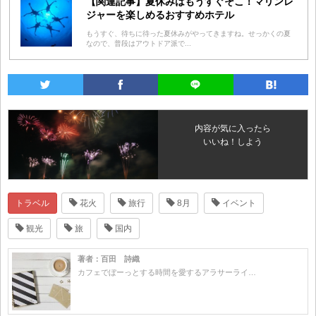
【関連記事】夏休みはもうすぐそこ！マリンレ
ジャーを楽しめるおすすめホテル
もうすぐ、待ちに待った夏休みがやってきますね。せっかくの夏
なので、普段はアウトドア派で...
内容が気に入ったら
いいね！しよう
トラベル
花火
旅行
8月
イベント
観光
旅
国内
著者：百田 詩織
カフェでぼーっとする時間を愛するアラサーライ…