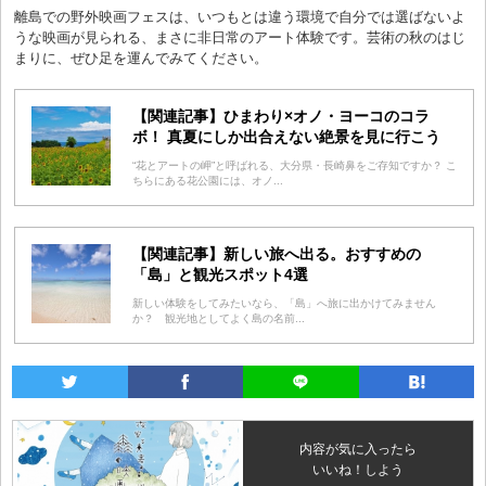
離島での野外映画フェスは、いつもとは違う環境で自分では選ばないよ
うな映画が見られる、まさに非日常のアート体験です。芸術の秋のはじ
まりに、ぜひ足を運んでみてください。
【関連記事】ひまわり×オノ・ヨーコのコラ
ボ！ 真夏にしか出合えない絶景を見に行こう
“花とアートの岬”と呼ばれる、大分県・長崎鼻をご存知ですか？ こ
ちらにある花公園には、オノ...
【関連記事】新しい旅へ出る。おすすめの
「島」と観光スポット4選
新しい体験をしてみたいなら、「島」へ旅に出かけてみません
か？ 観光地としてよく島の名前...
内容が気に入ったら
いいね！しよう