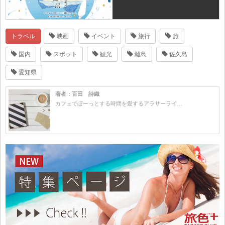
トラベル
映画
イベント
旅行
旅
国内
スポット
観光
離島
佐久島
愛知県
著者：百田 詩織
カフェでぼーっとする時間を愛するアラサーライ…