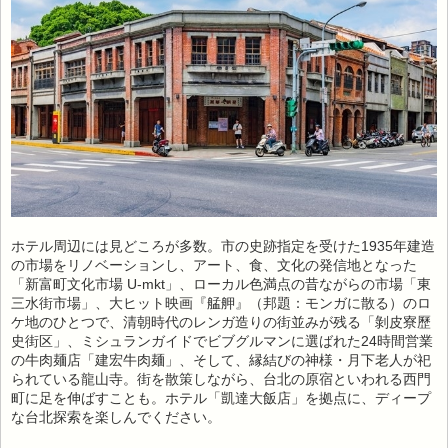
ホテル周辺には見どころが多数。市の史跡指定を受けた1935年建造
の市場をリノベーションし、アート、食、文化の発信地となった
「新富町文化市場 U-mkt」、ローカル色満点の昔ながらの市場「東
三水街市場」、大ヒット映画『艋舺』（邦題：モンガに散る）のロ
ケ地のひとつで、清朝時代のレンガ造りの街並みが残る「剝皮寮歷
史街区」、ミシュランガイドでビブグルマンに選ばれた24時間営業
の牛肉麺店「建宏牛肉麺」、そして、縁結びの神様・月下老人が祀
られている龍山寺。街を散策しながら、台北の原宿といわれる西門
町に足を伸ばすことも。ホテル「凱達大飯店」を拠点に、ディープ
な台北探索を楽しんでください。