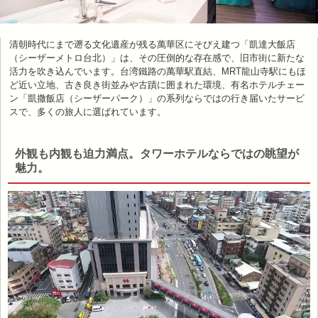
清朝時代にまで遡る文化遺産が残る萬華区にそびえ建つ「凱達大飯店
（シーザーメトロ台北）」は、その圧倒的な存在感で、旧市街に新たな
活力を吹き込んでいます。台湾鐵路の萬華駅直結、MRT龍山寺駅にもほ
ど近い立地、古き良き街並みや古蹟に囲まれた環境、有名ホテルチェー
ン「凱撒飯店（シーザーパーク）」の系列ならではの行き届いたサービ
スで、多くの旅人に選ばれています。
外観も内観も迫力満点。タワーホテルならではの眺望が
魅力。