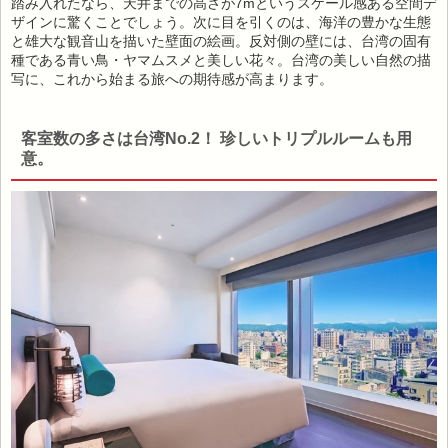
踏み入れたなら、天井までの高さが7mというスケール感ある空間デ
ザインに驚くことでしょう。次に目を引くのは、海洋の豊かな生態
と雄大な観音山を描いた壁面の絵画。反対側の壁には、台湾の固有
種である青い鳥・ヤマムスメと美しい花々。台湾の美しい自然の描
写に、これから始まる旅への期待感が高まります。
客室数の多さは台湾No.2！ 珍しいトリプルルームも用
意。