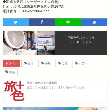
◆凱達大飯店（シーザーメトロ台北）
住所：台灣台北市萬華區艋舺大道167號
電話番号：+886-2-2306-6777
内容が気に入ったら
いいね！しよう
トラベル
台湾
海外
宿泊
ホテル
旅色
著者：旅色プラス編集部
旅色プラス編集部です。 日本や海外の気になる…