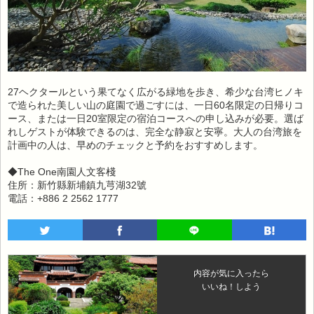
27ヘクタールという果てなく広がる緑地を歩き、希少な台湾ヒノキ
で造られた美しい山の庭園で過ごすには、一日60名限定の日帰りコ
ース、または一日20室限定の宿泊コースへの申し込みが必要。選ば
れしゲストが体験できるのは、完全な静寂と安寧。大人の台湾旅を
計画中の人は、早めのチェックと予約をおすすめします。
◆The One南園人文客棧
住所：新竹縣新埔鎮九芎湖32號
電話：+886 2 2562 1777
内容が気に入ったら
いいね！しよう