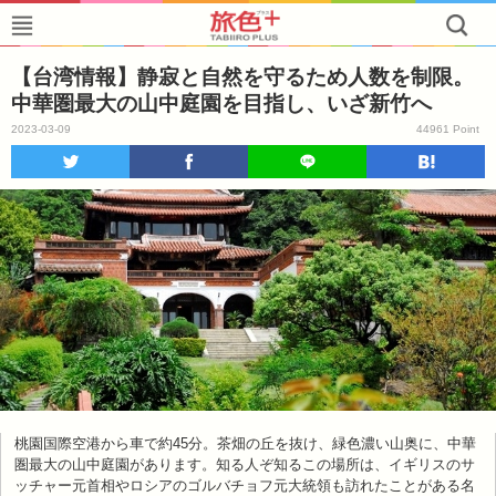
【台湾情報】静寂と自然を守るため人数を制限。
中華圏最大の山中庭園を目指し、いざ新竹へ
2023-03-09
44961 Point
桃園国際空港から車で約45分。茶畑の丘を抜け、緑色濃い山奥に、中華
圏最大の山中庭園があります。知る人ぞ知るこの場所は、イギリスのサ
ッチャー元首相やロシアのゴルバチョフ元大統領も訪れたことがある名