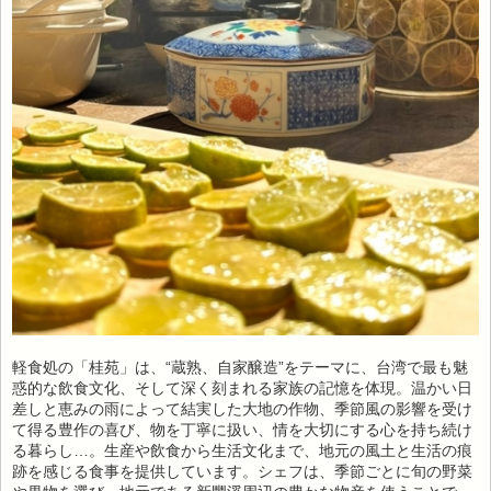
軽食処の「桂苑」は、“蔵熟、自家醸造”をテーマに、台湾で最も魅
惑的な飲食文化、そして深く刻まれる家族の記憶を体現。温かい日
差しと恵みの雨によって結実した大地の作物、季節風の影響を受け
て得る豊作の喜び、物を丁寧に扱い、情を大切にする心を持ち続け
る暮らし…。生産や飲食から生活文化まで、地元の風土と生活の痕
跡を感じる食事を提供しています。シェフは、季節ごとに旬の野菜