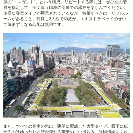
徴の“エレガント”、という構成。リピートする際には、ぜひ別の階
層を指定して、全く違う印象の部屋での滞在を楽しんでください。
多様な客室タイプが用意されているなか、特筆すべきはトリプルル
ームがあること。仲良し3人組での旅が、エキストラベッドのせい
で気まずくなる心配は無用です。
また、すべての客室の窓は、眺望に配慮した大型タイプ。眼下に広
がるのはゆったりと時が流れる萬華の古い街並み。異国情緒あふれ