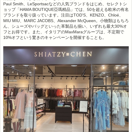
Paul Smith、LeSportsacなどの人気ブランドをはじめ、セレクトシ
ョップ「HAMA BOUTIQUE亞瑪精品」では、50を超える欧米の有名
ブランドを取り扱っています。注目はTOD'S、KENZO、Chloé、
MIU MIU、MARC JACOBS、Alexander McQueen。小物類はもちろ
ん、シューズやバッグといった革製品も揃い、いずれも最大30%オ
フとお得です。また、イタリアのMaxMaraグループは、不定期で
10%オフという驚きのキャンペーンを開催することも。