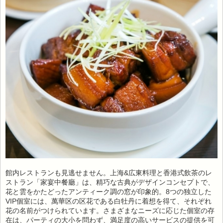
館内レストランも見逃せません。上海&広東料理と香港式飲茶のレ
ストラン「家宴中餐廳」は、精巧な古典がデザインコンセプトで、
花と雲をかたどったアンティーク調の窓が印象的。8つの独立した
VIP個室には、萬華区の区花である白牡丹に着想を得て、それぞれ
花の名前がつけられています。さまざまなニーズに応じた個室の存
在は、パーティの大小を問わず、満足度の高いサービスの提供を可