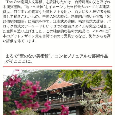
「The One南園人文客棧」を設計したのは、台湾建築の父と呼ばれ
る漢寶德氏。“地上の天国”をイメージした当代最大のヒノキ園建築
群は、何百本もの貴重な台湾ヒノキを用い、百人に及ぶ技術者を動
員して建造されたもの。中国の宋の時代、趙伯駒が描いた宮殿『宋
趙伯駒阿閣圖』に着想を得て、江南式の庭園、福建様式の建築、バ
ロック様式のアーケードという３つの建築スタイルが完全に融合し
た空間を造り上げました。この独創的な芸術の結晶は、2012年に日
本のグッドデザイン賞を台湾で初めて受賞するなど、海外からも高
い評価を得ています。
まるで“壁のない美術館”。コンセプチュアルな芸術作品
がそこここに。