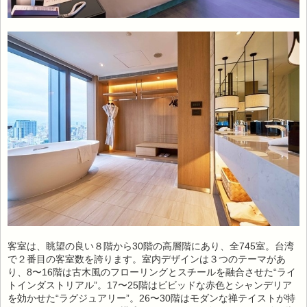
客室は、眺望の良い８階から30階の高層階にあり、全745室。台湾
で２番目の客室数を誇ります。室内デザインは３つのテーマがあ
り、8〜16階は古木風のフローリングとスチールを融合させた“ライ
トインダストリアル”。17〜25階はビビッドな赤色とシャンデリア
を効かせた“ラグジュアリー”。26〜30階はモダンな禅テイストが特