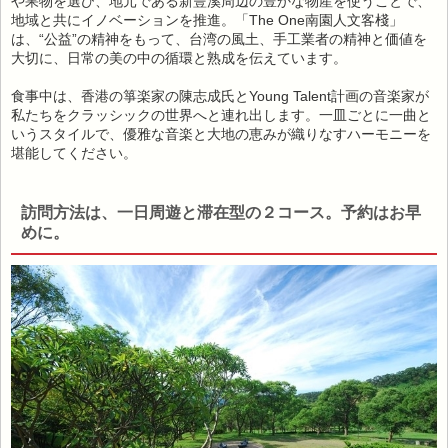
や果物を選び、地元である新豐溪周辺の豊かな物産を使うことで、
地域と共にイノベーションを推進。「The One南園人文客棧」
は、“公益”の精神をもって、台湾の風土、手工業者の精神と価値を
大切に、日常の美の中の循環と熟成を伝えています。
食事中は、香港の箏楽家の陳志成氏とYoung Talent計画の音楽家が
私たちをクラッシックの世界へと連れ出します。一皿ごとに一曲と
いうスタイルで、優雅な音楽と大地の恵みが織りなすハーモニーを
堪能してください。
訪問方法は、一日周遊と滞在型の２コース。予約はお早
めに。