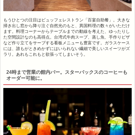
もうひとつの注目はビュッフェレストラン「百宴自助餐」。大きな
掃き出し窓から降り注ぐ自然光のもと、異国料理の数々がいただけ
ます。料理コーナーからテーブルまでの動線を考えた、ゆったりし
た空間設計なのも高得点。台湾式牛肉スープ、蒸し魚、手作りピザ
など作り立てをサーブする看板メニューも豊富です。ガラスケース
には、誰もがときめかずにはいられない繊細で美しいスイーツがズ
ラリ。あれもこれもと欲張ってしまいそう。
24時まで営業の館内バー。スターバックスのコーヒーも
オーダー可能に。