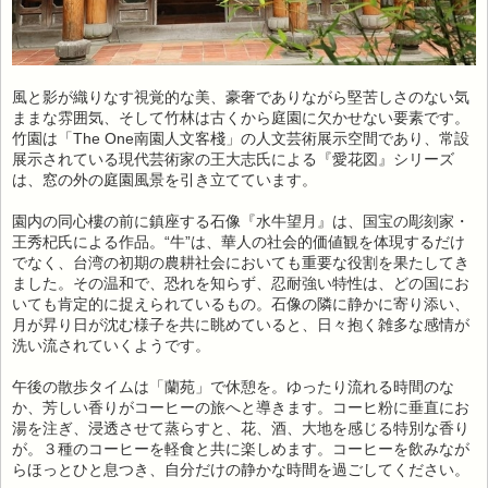
風と影が織りなす視覚的な美、豪奢でありながら堅苦しさのない気
ままな雰囲気、そして竹林は古くから庭園に欠かせない要素です。
竹園は「The One南園人文客棧」の人文芸術展示空間であり、常設
展示されている現代芸術家の王大志氏による『愛花図』シリーズ
は、窓の外の庭園風景を引き立てています。
園内の同心樓の前に鎮座する石像『水牛望月』は、国宝の彫刻家・
王秀杞氏による作品。“牛”は、華人の社会的価値観を体現するだけ
でなく、台湾の初期の農耕社会においても重要な役割を果たしてき
ました。その温和で、恐れを知らず、忍耐強い特性は、どの国にお
いても肯定的に捉えられているもの。石像の隣に静かに寄り添い、
月が昇り日が沈む様子を共に眺めていると、日々抱く雑多な感情が
洗い流されていくようです。
午後の散歩タイムは「蘭苑」で休憩を。ゆったり流れる時間のな
か、芳しい香りがコーヒーの旅へと導きます。コーヒ粉に垂直にお
湯を注ぎ、浸透させて蒸らすと、花、酒、大地を感じる特別な香り
が。３種のコーヒーを軽食と共に楽しめます。コーヒーを飲みなが
らほっとひと息つき、自分だけの静かな時間を過ごしてください。