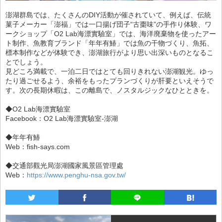
澎湖群島では、たくさんのDIY活動が催されていて、例えば、伝統
菓子メーカー「澎福」では一口揚げ団子“古棗味”の手作り体験、ワ
ークショップ「O2 Lab海漂實驗室」では、海洋廃棄物を使ったアー
ト制作、魚教育ブランド「年年有鰆」では魚の干物づくり、魚拓、
標本制作などが体験でき、澎湖旅行がより思い出深いものとなるこ
とでしょう。
見どころ満載で、一泊二日ではとても回りきれない澎湖観光。ゆっ
たり過ごせるよう、余裕をもったプランづくりが肝要といえそうで
す。次の長期休暇は、この離島で、ノスタルジックなひとときを。
◆O2 Lab海漂實驗室
Facebook：O2 Lab海漂實驗室-澎湖
◆年年有鰆
Web：fish-says.com
◆交通部觀光局澎湖國家風景區管理處
Web：
https://www.penghu-nsa.gov.tw/