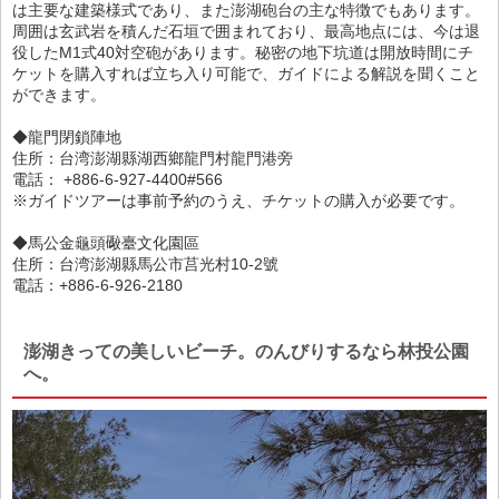
は主要な建築様式であり、また澎湖砲台の主な特徴でもあります。
周囲は玄武岩を積んだ石垣で囲まれており、最高地点には、今は退
役したM1式40対空砲があります。秘密の地下坑道は開放時間にチ
ケットを購入すれば立ち入り可能で、ガイドによる解説を聞くこと
ができます。
◆龍門閉鎖陣地
住所：台湾澎湖縣湖西鄉龍門村龍門港旁
電話： +886-6-927-4400#566
※ガイドツアーは事前予約のうえ、チケットの購入が必要です。
◆馬公金龜頭礮臺文化園區
住所：台湾澎湖縣馬公市莒光村10-2號
電話：+886-6-926-2180
澎湖きっての美しいビーチ。のんびりするなら林投公園
へ。