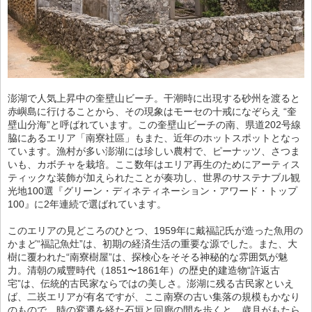
澎湖で人気上昇中の奎壁山ビーチ。干潮時に出現する砂州を渡ると
赤嶼島に行けることから、その現象はモーセの十戒になぞらえ “奎
壁山分海”と呼ばれています。この奎壁山ビーチの南、県道202号線
脇にあるエリア「南寮社區」もまた、近年のホットスポットとなっ
ています。漁村が多い澎湖には珍しい農村で、ピーナッツ、さつま
いも、カボチャを栽培。ここ数年はエリア再生のためにアーティス
ティックな装飾が加えられたことが奏功し、世界のサステナブル観
光地100選『グリーン・ディネティネーション・アワード・トップ
100』に2年連続で選ばれています。
このエリアの見どころのひとつ、1959年に戴福記氏が造った魚用の
かまど“福記魚灶”は、初期の経済生活の重要な源でした。また、大
樹に覆われた“南寮樹屋”は、探検心をそそる神秘的な雰囲気が魅
力。清朝の咸豐時代（1851〜1861年）の歴史的建造物“許返古
宅”は、伝統的古民家ならではの美しさ。澎湖に残る古民家といえ
ば、二崁エリアが有名ですが、ここ南寮の古い集落の規模もかなり
のもので、時の変遷を経た石垣と回廊の間を歩くと、歳月がもたら