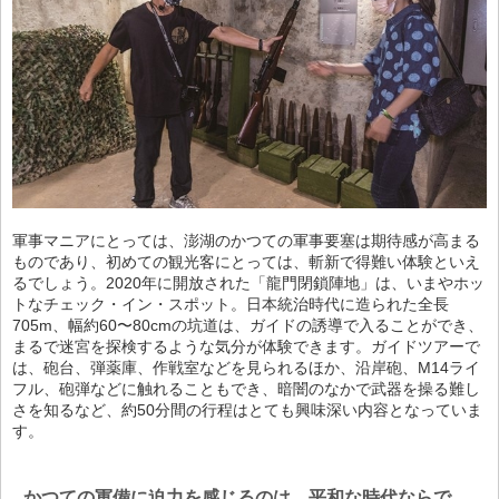
軍事マニアにとっては、澎湖のかつての軍事要塞は期待感が高まる
ものであり、初めての観光客にとっては、斬新で得難い体験といえ
るでしょう。2020年に開放された「龍門閉鎖陣地」は、いまやホッ
トなチェック・イン・スポット。日本統治時代に造られた全長
705m、幅約60〜80cmの坑道は、ガイドの誘導で入ることができ、
まるで迷宮を探検するような気分が体験できます。ガイドツアーで
は、砲台、弾薬庫、作戦室などを見られるほか、沿岸砲、M14ライ
フル、砲弾などに触れることもでき、暗闇のなかで武器を操る難し
さを知るなど、約50分間の行程はとても興味深い内容となっていま
す。
かつての軍備に迫力を感じるのは、平和な時代ならで