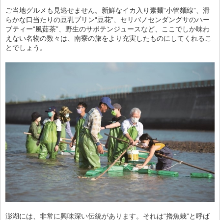
ご当地グルメも見逃せません。新鮮なイカ入り素麺“小管麵線”、滑
らかな口当たりの豆乳プリン“豆花”、セリバノセンダングサのハー
ブティー“風茹茶”、野生のサボテンジュースなど、ここでしか味わ
えない名物の数々は、南寮の旅をより充実したものにしてくれるこ
とでしょう。
澎湖には、非常に興味深い伝統があります。それは“擼魚栽”と呼ば