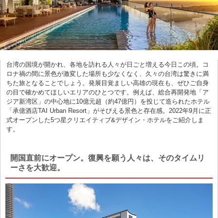
台湾の国境が開かれ、各地を訪れる人々が日ごと増える今日この頃。コ
ロナ禍の間に景色が激変した場所も少なくなく、久々の台湾は驚きに満
ちた旅となることでしょう。発展目覚ましい高雄の現在も、ぜひご自身
の目で確かめてほしいエリアのひとつです。例えば、総合再開発地「ア
ジア新湾区」の中心地に10億元超（約47億円）を投じて造られたホテル
「承億酒店TAI Urban Resort」がそびえる景色と存在感。2022年9月に正
式オープンした5つ星クリエイティブ&デザイン・ホテルをご紹介しま
す。
開国直前にオープン。復興を願う人々は、そのタイムリ
ーさを大歓迎。