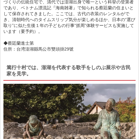
づくりの伝統住宅で、清代では澎湖出身で唯一という科挙の登第者
であり、ベトナム漂流記『海南雑著』で知られる蔡廷蘭の住まいと
して保存されてきました。ここでは、古代の衣装のレンタルがで
き、清朝時代へのタイムスリップ気分が楽しめるほか、日本の“選び
取り”に似た生後１年の子どもの行事“抓周”体験サービスも実施して
います（要予約）。
◆蔡廷蘭進士第
住所：台湾澎湖縣馬公市雙頭掛29號
篤行十村では、澎湖を代表する歌手をしのぶ展示や古民
家を見学。