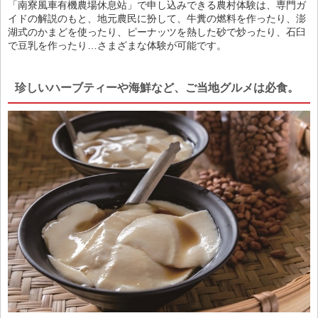
「南寮風車有機農場休息站」で申し込みできる農村体験は、専門ガ
イドの解説のもと、地元農民に扮して、牛糞の燃料を作ったり、澎
湖式のかまどを使ったり、ピーナッツを熱した砂で炒ったり、石臼
で豆乳を作ったり…さまざまな体験が可能です。
珍しいハーブティーや海鮮など、ご当地グルメは必食。