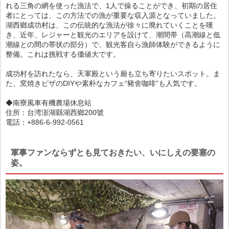
れる三角の網を使った漁法で、1人で操ることができ、初期の居住
者にとっては、この方法での漁が重要な収入源となっていました。
湖西鄉成功村は、この伝統的な漁法が徐々に廃れていくことを嘆
き、近年、レジャーと観光のエリアを設けて、潮間帯（高潮線と低
潮線との間の帯状の部分）で、観光客自ら漁師体験ができるように
整備。これは挑戦する価値大です。
成功村を訪れたなら、天軍殿という廟も立ち寄りたいスポット。ま
た、窯焼きピザのDIYや素朴なカフェ“豬舍咖啡”も人気です。
◆南寮風車有機農場休息站
住所：台湾澎湖縣湖西鄉200號
電話：+886-6-992-0561
軍事ファンならずとも見ておきたい、いにしえの要塞の
姿。