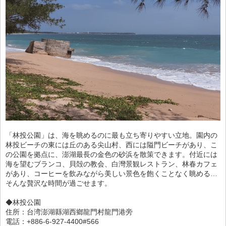
「林投公園」は、海を眺めるのに最も立ち寄りやすい立地。園内の
林投ビーチの東には丘のある尖山村、西には隘門ビーチがあり、こ
の公園を拠点に、澎湖最長の金色の砂浜を散策できます。付近には
海を望むブランコ、貝殻の教会、白灣景観レストラン、林春カフェ
があり、コーヒーを飲みながら美しい景色を飽くことなく眺める…
そんな贅沢な時間が過ごせます。
◆林投公園
住所：台湾澎湖縣湖西鄉龍門村龍門港旁
電話：+886-6-927-4400#566