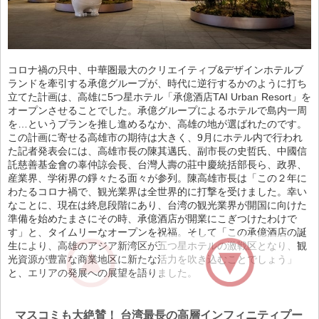
コロナ禍の只中、中華圏最大のクリエイティブ&デザインホテルブ
ランドを牽引する承億グループが、時代に逆行するかのように打ち
立てた計画は、高雄に5つ星ホテル「承億酒店TAI Urban Resort」を
オープンさせることでした。承億グループによるホテルで島内一周
を…というプランを推し進めるなか、高雄の地が選ばれたのです。
この計画に寄せる高雄市の期待は大きく、9月にホテル内で行われ
た記者発表会には、高雄市長の陳其邁氏、副市長の史哲氏、中國信
託慈善基金會の辜仲諒会長、台灣人壽の莊中慶統括部長ら、政界、
産業界、学術界の錚々たる面々が参列。陳高雄市長は「この２年に
わたるコロナ禍で、観光業界は全世界的に打撃を受けました。幸い
なことに、現在は終息段階にあり、台湾の観光業界が開国に向けた
準備を始めたまさにその時、承億酒店が開業にこぎつけたわけで
す」と、タイムリーなオープンを祝福。そして「この承億酒店の誕
生により、高雄のアジア新湾区が五つ星ホテルの激戦区となり、観
光資源が豊富な商業地区に新たな活力を吹き込むことでしょう」
と、エリアの発展への展望を語りました。
マスコミも大絶賛！ 台湾最長の高層インフィニティプー