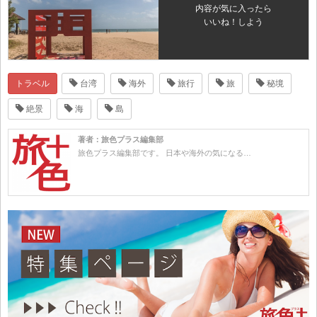
内容が気に入ったら
いいね！しよう
トラベル
台湾
海外
旅行
旅
秘境
絶景
海
島
著者：旅色プラス編集部
旅色プラス編集部です。 日本や海外の気になる…