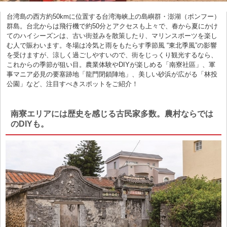
台湾島の西方約50kmに位置する台湾海峡上の島嶼群・澎湖（ポンフー）
群島。台北からは飛行機で約50分とアクセスも上々で、春から夏にかけ
てのハイシーズンは、古い街並みを散策したり、マリンスポーツを楽し
む人で賑わいます。冬場は冷気と雨をもたらす季節風 “東北季風”の影響
を受けますが、涼しく過ごしやすいので、街をじっくり観光するなら、
これからの季節が狙い目。農業体験やDIYが楽しめる「南寮社區」、軍
事マニア必見の要塞跡地「龍門閉鎖陣地」、美しい砂浜が広がる「林投
公園」など、注目すべきスポットをご紹介！
南寮エリアには歴史を感じる古民家多数。農村ならでは
のDIYも。