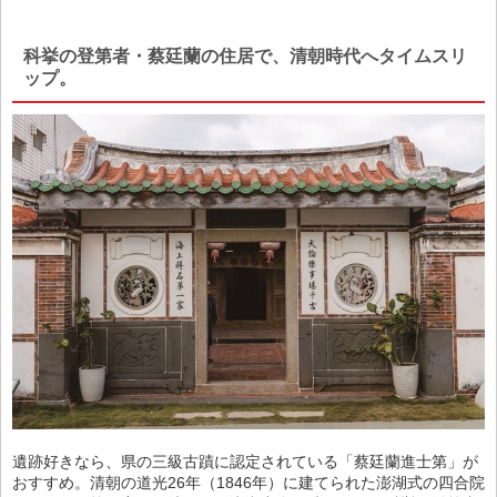
科挙の登第者・蔡廷蘭の住居で、清朝時代へタイムスリ
ップ。
遺跡好きなら、県の三級古蹟に認定されている「蔡廷蘭進士第」が
おすすめ。清朝の道光26年（1846年）に建てられた澎湖式の四合院