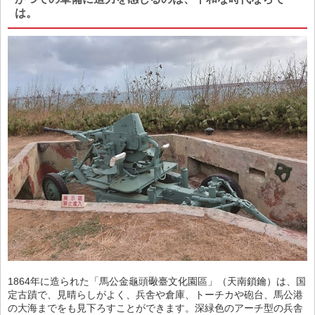
は。
1864年に造られた「馬公金龜頭礮臺文化園區」（天南鎖鑰）は、国
定古蹟で、見晴らしがよく、兵舎や倉庫、トーチカや砲台、馬公港
の大海までをも見下ろすことができます。深緑色のアーチ型の兵舎