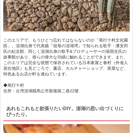
このエリアで、もうひとつ忘れてはならないのが「篤行十村文化園
區」。澎湖出身で代表曲『祖母の澎湖湾』で知られる歌手・潘安邦
氏の紀念館、同じく澎湖出身の歌手&プロデューサーの張雨生氏の
故事館があり、彼らの偉大な功績に触れることができます。また、
このエリアは完全な状態で保存されている日本家屋と眷村（外省人
居住地区）も見どころで、書店、カルチャーショップ、茶屋など、
特色あるお店が軒を連ねています。
◆篤行十村
住所：台湾澎湖縣馬公市新復路二巷22號
あれもこれもと欲張りたいDIY。澎湖の思い出づくりに
ぴったり。