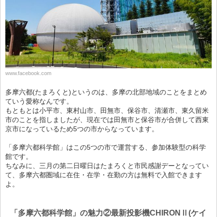
www.facebook.com
多摩六都(たまろくと)というのは、多摩の北部地域のことをまとめ
ていう愛称なんです。
もともとは小平市、東村山市、田無市、保谷市、清瀬市、東久留米
市のことを指しましたが、現在では田無市と保谷市が合併して西東
京市になっているため5つの市からなっています。
「多摩六都科学館」はこの5つの市で運営する、参加体験型の科学
館です。
ちなみに、三月の第二日曜日はたまろくと市民感謝デーとなってい
て、多摩六都圏域に在住・在学・在勤の方は無料で入館できます
よ。
「多摩六都科学館」の魅力②最新投影機CHIRONⅡ(ケイ