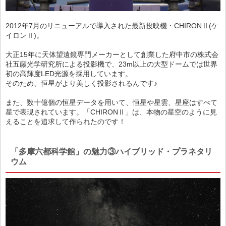
2012年7月のリニューアルで導入された最新投映機・CHIRONⅡ(ケ
イロンⅡ)。
大正15年に天体望遠鏡専門メーカーとして創業した府中市の株式会
社五藤光学研究所による投影機で、23m以上の大型ドームでは世界
初の高輝度LED光源を採用しています。
そのため、恒星がより美しく投影されるんです♪
また、数十億個の恒星データを用いて、恒星や星雲、星座はすべて
星で表現されています。「CHIRONⅡ」は、本物の星空のように見
えることを追求して作られたのです！
「多摩六都科学館」の魅力③ハイブリッド・プラネタリ
ウム