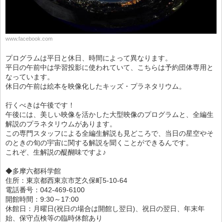
www.facebook.com
プログラムは平日と休日、時間によって異なります。
平日の午前中は学習投影に使われていて、こちらは予約団体専用と
なっています。
休日の午前は絵本を映像化したキッズ・プラネタリウム。
行くべきは午後です！
午後には、美しい映像を活かした大型映像のプログラムと、全編生
解説のプラネタリウムがあります。
この専門スタッフによる全編生解説も見どころで、当日の星空やそ
のときの旬の宇宙に関する解説を聞くことができるんです。
これぞ、生解説の醍醐味ですよ♪
◆多摩六都科学館
住所：東京都西東京市芝久保町5-10-64
電話番号：042-469-6100
開館時間：9:30～17:00
休館日：月曜日(祝日の場合は開館し翌日)、祝日の翌日、年末年
始、保守点検等の臨時休館あり