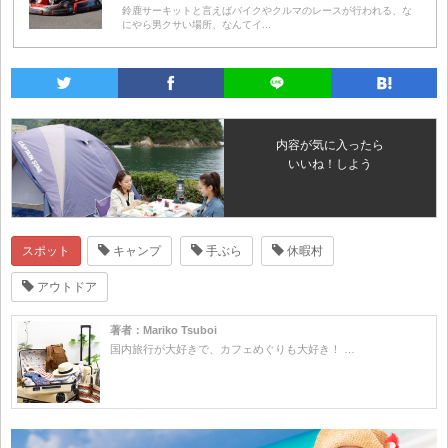
鈴鹿サーキットと言えばバイクやクルマのレースが行われる、な
にやら男クサい場所、なんてイ...
内容が気に入ったら
いいね！しよう
スポット
キャンプ
手ぶら
休暇村
アウトドア
著者：Mariko Tsuboi
国内旅行が大好きで、カフェめぐりも大好き！ …