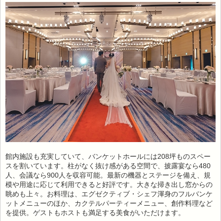
館内施設も充実していて、バンケットホールには208坪ものスペー
スを割いています。柱がなく抜け感がある空間で、披露宴なら480
人、会議なら900人を収容可能。最新の機器とステージを備え、規
模や用途に応じて利用できると好評です。大きな掃き出し窓からの
眺めも上々。お料理は、エグゼクティブ・シェフ渾身のフルバンケ
ットメニューのほか、カクテルパーティーメニュー、創作料理など
を提供。ゲストもホストも満足する美食がいただけます。