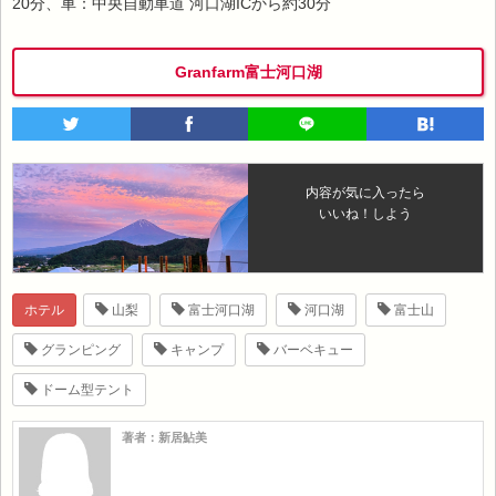
20分、車：中央自動車道 河口湖ICから約30分
Granfarm富士河口湖
内容が気に入ったら
いいね！しよう
ホテル
山梨
富士河口湖
河口湖
富士山
グランピング
キャンプ
バーベキュー
ドーム型テント
著者：新居鮎美