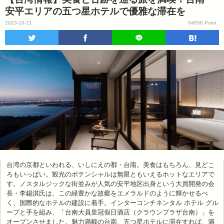
安平エリアの五つ星ホテルで優雅な滞在を
2023-10-21
64856 Point
台湾の京都といわれる、いしにえの都・台南。美食はもちろん、見どこ
ろもいっぱい。観光のポテンシャルは無限ともいえるホットなエリアで
す。ノスタルジックな街並みが人気の安平地区出身という大員開発の会
長・李錫淇氏は、この緑豊かな故郷をエメラルドのように輝かせるべ
く、国際的なホテルの建設に着手。インターコンチネンタル ホテル グル
ープと手を組み、「台南大員皇冠假日酒店（クラウンプラザ台南）」を
オープンさせました。魅力満載の台南、五つ星ホテルに滞在すれば、満