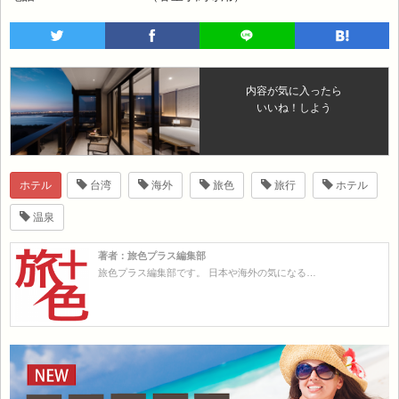
内容が気に入ったら
いいね！しよう
ホテル
台湾
海外
旅色
旅行
ホテル
温泉
著者：旅色プラス編集部
旅色プラス編集部です。 日本や海外の気になる…