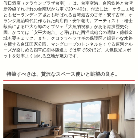
假日酒店（クラウンプラザ台南）」は、台南空港、台湾鉄路と台湾
新幹線それぞれの台南駅から車で20〜40分。付近には、オラニエ城
ともゼーランディア城とも呼ばれる台湾最古の古堡・安平古堡、オ
ランダ統治時代に作られた商店街・安平老街。アーティスト・楊士
毅氏による巨大な鯨のオブジェ「大魚的祝福」がある港濱歴史公
園、かつては「安平大砲台」と呼ばれた西洋式砲台の遺跡・億載金
城も要チェック。また、クロツラヘラサギの保護区と緑豊かな水路
を擁する台江国家公園、マングローブのトンネルをくぐる運河クル
ーズが楽しめる四草紅樹林隧道までは車で5分ほど。人気観光スポ
ットを効率よく回れる立地が魅力です。
特筆すべきは、贅沢なスペース使いと眺望の良さ。