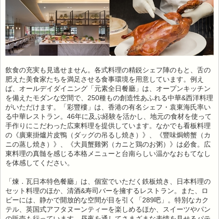
飲食の充実も見逃せません。各式料理の精鋭シェフ陣のもと、舌の
肥えた美食家たちを満足させる食事環境を用意しています。例え
ば、オールデイダイニング「元素全日餐廳」は、オープンキッチン
を備えたモダンな空間で、250種もの創造性あふれる中華&西洋料理
がいただけます。「彩豐樓」は、香港の有名シェフ・袁東海氏率い
る中華レストラン。46年に及ぶ経験を活かし、地元の食材を使って
手作りにこだわった広東料理を提供しています。なかでも看板料理
の《廣東掛爐片皮鴨（ダッグの吊るし焼き）》、《豐味焗螃蟹（カ
ニの蒸し焼き）》、《大員蟹雞粥（カニと鶏のお粥）》は必食。広
東料理の真髄を感じる本格メニューと台南らしい温かなおもてなし
を体感してください。
「煉．瓦日本特色餐廳」は、個室でいただく鉄板焼き、日本料理の
セット料理のほか、清酒&寿司バーを擁するレストラン。また、ロ
ビーには、静かで開放的な空間が目を引く「289吧」。特別なカク
テル、英国式アフタヌーンティーを楽しめるほか、スイーツやパン
の販売も行っています。昼夜を通してさまざまな表情を見せるパテ