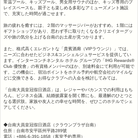
常温プール、キッズプール、男女用サウナのほか、キッズ専用のプ
レイスペースも。親子とも楽しめる多彩なアミューズメント施設
で、充実した時間が過ごせます。
旅の疲れを癒すには、２階のマッサージバーがおすすめ。１階には
ギフトショップがあり、思わず手に取りたくなるクリエイターグッ
ズや旅の気分を上げる台南のお土産が見つかります。
また、格式高くエレガントな「貴賓酒廊（VIPラウンジ）」では、
ニーズに合わせたビジネス&コンシェルジュサービスを提供してい
ます。インターコンチネンタル ホテル グループの「IHG Rewards®
Club 優悅會」の有資格メンバーのほか、別途料金にて利用が可能で
す。この機会に、宿泊ポイントをホテル予約や航空会社のマイルな
どに交換できる、お得なクラブへの入会を検討してみては。
「台南大員皇冠假日酒店」は、レジャーやバカンスでの利用はもち
ろん、ビジネス会議、結婚披露宴を開く際にも、最適解のひとつと
なる選択肢。家族や友人との幸せな時間を、ぜひこのホテルでシェ
アしてください。
◆台南大員皇冠假日酒店（クラウンプラザ台南）
住所：台南市安平區州平路289號
電話：+886-6-391-1858（客室予約専用）