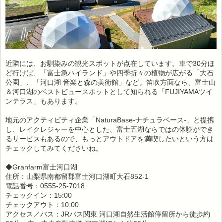
近隣には、お馴染みの観光スポットが点在しています。車で30分ほ
ど行けば、「富士急ハイランド」や四季折々の植物が広がる「大石
公園」、「河口湖 音楽と森の美術館」など。笛吹方面なら、富士山
＆河口湖のベストビュースポットとして知られる「FUJIYAMAツイ
ンテラス」もあります。
地元のアクティビティ企業「NaturaBase-ナチュラベース-」と提携
し、レイクレジャーを中心とした、富士五湖ならではの体験ができ
るサービスもあるので、もっとアウトドアを満喫したいという方は
チェックしてみてくださいね。
◆Granfarm富士河口湖
住所：山梨県南都留郡富士河口湖町大石852-1
電話番号：0555-25-7018
チェックイン：15:00
チェックアウト：10:00
アクセス／バス：JRバス関東 河口湖自然生活館停留所から徒歩約