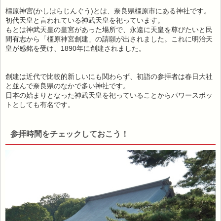
橿原神宮(かしはらじんぐう)とは、奈良県橿原市にある神社です。
初代天皇と言われている神武天皇を祀っています。
もとは神武天皇の皇宮があった場所で、永遠に天皇を尊びたいと民
間有志から「橿原神宮創建」の請願が出されました。これに明治天
皇が感銘を受け、1890年に創建されました。
創建は近代で比較的新しいにも関わらず、初詣の参拝者は春日大社
と並んで奈良県のなかで多い神社です。
日本の始まりとなった神武天皇を祀っていることからパワースポッ
トとしても有名です。
参拝時間をチェックしておこう！