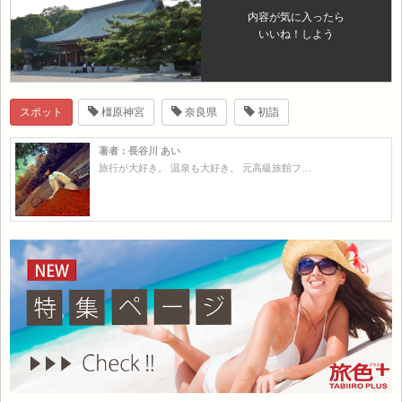
内容が気に入ったら
いいね！しよう
スポット
橿原神宮
奈良県
初詣
著者：長谷川 あい
旅行が大好き。 温泉も大好き。 元高級旅館フ…