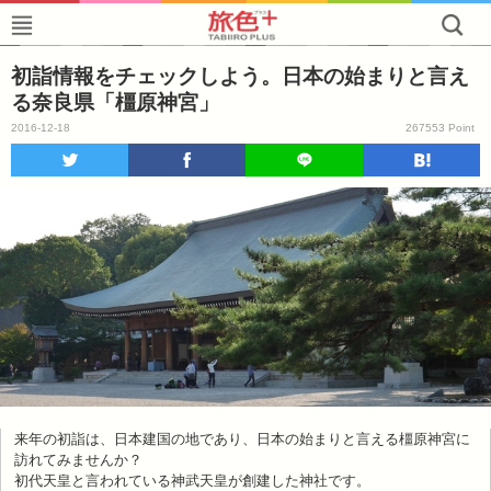
初詣情報をチェックしよう。日本の始まりと言え
る奈良県「橿原神宮」
2016-12-18
267553 Point
来年の初詣は、日本建国の地であり、日本の始まりと言える橿原神宮に
訪れてみませんか？
初代天皇と言われている神武天皇が創建した神社です。