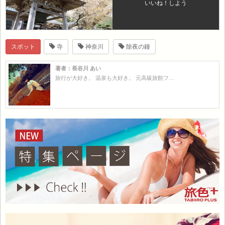
いいね！しよう
スポット
寺
神奈川
除夜の鐘
著者：長谷川 あい
旅行が大好き。 温泉も大好き。 元高級旅館フ…