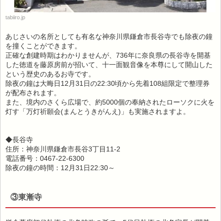
tabiiro.jp
あじさいの名所としても有名な神奈川県鎌倉市長谷寺でも除夜の鐘
を撞くことができます。
正確な創建時期はわかりませんが、736年に奈良県の長谷寺を開基
した徳道を藤原房前が招いて、十一面観音像を本尊にして開山した
という歴史のあるお寺です。
除夜の鐘は大晦日12月31日の22:30頃から先着108組限定で整理券
が配布されます。
また、境内のさくら広場で、約5000個の奉納されたローソクに火を
灯す「万灯祈願会(まんとうきがんえ)」も実施されますよ。
◆長谷寺
住所：神奈川県鎌倉市長谷3丁目11-2
電話番号：0467-22-6300
除夜の鐘の時間：12月31日22:30～
③東漸寺