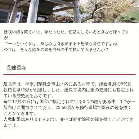
除夜の鐘を聞くのは、家だったり、初詣をしているときなど様々です
が、
ゴーンという音は、身も心も引き締まる不思議な音色ですよね。
今年は、そんな除夜の鐘を自分の手で撞いてみませんか？
①建長寺
建長寺は、神奈川県鎌倉市山ノ内にあるお寺で、鎌倉幕府の5代目
執権北条時頼が創建しました。建長寺境内は国の史跡にも指定され
ている歴史あるお寺です。
毎年12月31日には国宝に指定されている3つの鐘がある中、1つが一
般向けに開放されており、23:50頃から修行道場で除夜の鐘を撞く
ことができます。
人数制限はありませんので、並べば必ず除夜の鐘を撞くことができ
ますよ。