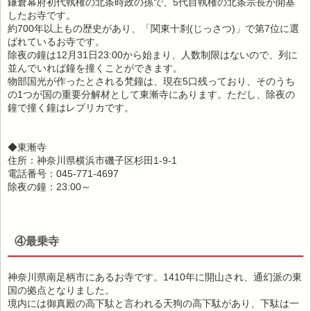
鎌倉幕府初代執権の北条時政の孫で、5代目執権の北条宗長が開基
したお寺です。
約700年以上もの歴史があり、「関東十刹(じっさつ)」で第7位に選
ばれているお寺です。
除夜の鐘は12月31日23:00から始まり、人数制限はないので、列に
並んでいれば鐘を撞くことができます。
物部国光が作ったとされる梵鐘は、現在5口残っており、そのうち
の1つが国の重要分解材として東漸寺にあります。ただし、除夜の
鐘で撞く鐘はレプリカです。
◆東漸寺
住所：神奈川県横浜市磯子区杉田1-9-1
電話番号：045-771-4697
除夜の鐘：23:00～
④最乗寺
神奈川県南足柄市にあるお寺です。1410年に開山され、通幻派の東
国の拠点となりました。
境内には御真殿の高下駄と言われる天狗の高下駄があり、下駄は一