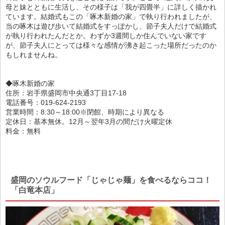
母と妹とともに生活し、その様子は「我が四畳半」に詳しく描かれ
ています。結婚式もこの「啄木新婚の家」で執り行われましたが、
当の啄木は遊び歩いて結婚式をすっぽかし、節子夫人だけで結婚式
が執り行われたんだとか。わずか3週間しか住んでいない家です
が、節子夫人にとっては様々な感情が沸き起こった場所だったのか
もしれませんね。
◆啄木新婚の家
住所：岩手県盛岡市中央通3丁目17-18
電話番号：019-624-2193
営業時間：8:30～18:00※閉館、時期により異なる
定休日：基本無休。12月～翌年3月の間だけ火曜定休
料金：無料
盛岡のソウルフード「じゃじゃ麺」を食べるならココ！
「白竜本店」