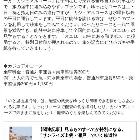
一方「カジュアルコース」は予約なしで乗れる全席自由の列車なの
で、旅の途中に組み込みやすいプランです。ゆったりコースは土・
日・祝と指定日のみの運行ですが、カジュアルコースは水曜日以外
の平日に運行しています。平日に能登を訪れる方は、ぜひこのプラ
ンを利用して鉄旅をしてみてください。ゆったりコースと一緒で風
景を満喫でき、能登中島に停車して全国的にも珍しい「オユ10」の
見学もすることができます。「オユ10」の中にある郵便ポストに投
函すると、特別日付印が押されるので、旅の記念にぜひハガキや手
紙を持っていきましょう。
◆カジュアルコース
乗車料金：普通列車運賃＋乗車整理券300円
例）大人の方で七尾－穴水間乗車の場合、普通列車運賃830円＋乗
車整理券300円＝1,130円
「のと里山里海号」は、能登の風景をゆっくり満喫できる懐かしさあふ
れる列車です。ゆったりコースで能登の食を堪能したり、カジュアルコ
ースで気ままに旅をしたり、能登めぐりを楽しんでみてください。
【関連記事】見るものすべてが特別になる。
「サンライズ出雲・瀬戸」でいく鉄道旅