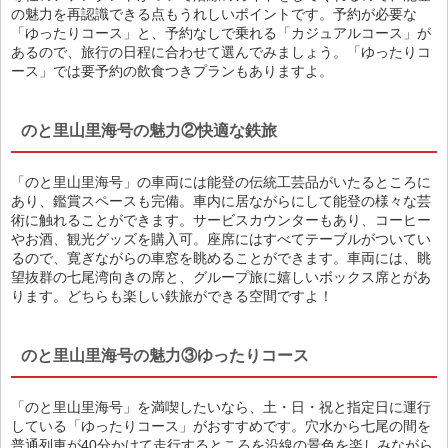
の魅力を再認識できる点もうれしいポイントです。予約が必要な
「ゆったりコース」と、予約なしで乗れる「カジュアルコース」が
あるので、旅行の日程に合わせて選んでみましょう。「ゆったりコ
ース」では要予約の飲食つきプランもありますよ。
のと里山里海号の魅力②快適な鉄旅
「のと里山里海号」の車両には能登の伝統工芸品がいたるところに
あり、鑑賞スペースも完備。車内に居ながらにして能登の様々な芸
術に触れることができます。サービスカウンターもあり、コーヒー
やお酒、観光グッズを購入可。座席にはすべてテーブルがついてい
るので、寛ぎながらの車窓を眺めることができます。車両には、眺
望抜群の七尾湾向きの席と、グループ旅に嬉しいボックス席とがあ
ります。どちらも楽しい鉄旅ができる空間ですよ！
のと里山里海号の魅力③ゆったりコース
「のと里山里海号」を満喫したいなら、土・日・祝と指定日に運行
している「ゆったりコース」がおすすめです。穴水から七尾の間を
普通列車が40分かけて走行するところを沿線の景色を楽しみながら