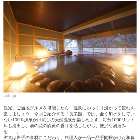
tabiiro.jp
観光、ご当地グルメを堪能したら、温泉にゆっくり浸かって疲れを
癒しましょう。今回ご紹介する「長栄館」では、全く加水をしてい
ない100％源泉かけ流しの天然温泉が楽しめます。毎分1000リット
ルも湧出し、湯の花の硫黄の香りを感じながら、贅沢な湯浴み
を……。
夕食は岩手の食材にこだわり、料理人が一品一品手間暇かけた和食