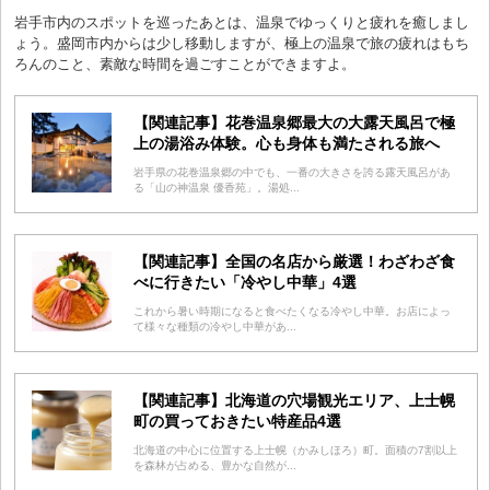
岩手市内のスポットを巡ったあとは、温泉でゆっくりと疲れを癒しまし
ょう。盛岡市内からは少し移動しますが、極上の温泉で旅の疲れはもち
ろんのこと、素敵な時間を過ごすことができますよ。
【関連記事】花巻温泉郷最大の大露天風呂で極
上の湯浴み体験。心も身体も満たされる旅へ
岩手県の花巻温泉郷の中でも、一番の大きさを誇る露天風呂があ
る「山の神温泉 優香苑」。湯処...
【関連記事】全国の名店から厳選！わざわざ食
べに行きたい「冷やし中華」4選
これから暑い時期になると食べたくなる冷やし中華。お店によっ
て様々な種類の冷やし中華があ...
【関連記事】北海道の穴場観光エリア、上士幌
町の買っておきたい特産品4選
北海道の中心に位置する上士幌（かみしほろ）町。面積の7割以上
を森林が占める、豊かな自然が...