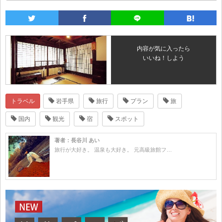
内容が気に入ったら
いいね！しよう
トラベル
岩手県
旅行
プラン
旅
国内
観光
宿
スポット
著者：長谷川 あい
旅行が大好き。 温泉も大好き。 元高級旅館フ…