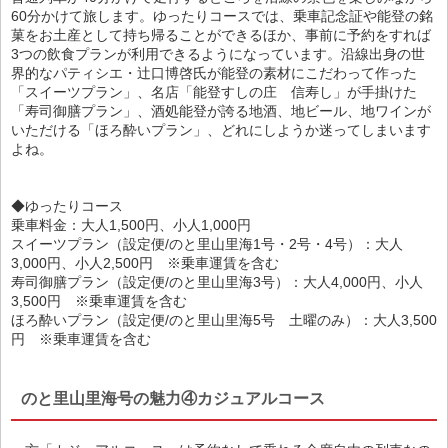
60分かけて旅します。ゆったりコースでは、乗車記念証や能登の銘
菓をお土産として持ち帰ることができるほか、事前に予約をすれば
3つの飲食プランが利用できるようになっています。沿線出身の世
界的なパティシエ・辻口博啓氏が能登の素材にこだわって作った
「スイーツプラン」、名店「能登すしの庄 信寿し」が手掛けた
「寿司御膳プラン」、酒処能登が誇る地酒、地ビール、地ワインが
いただける「ほろ酔いプラン」、どれにしようか迷ってしまいます
よね。
◆ゆったりコース
乗車料金：大人1,500円、小人1,000円
スイーツプラン（設定便/のと里山里海1号・2号・4号）：大人
3,000円、小人2,500円 ※乗車運賃を含む
寿司御膳プラン（設定便/のと里山里海3号）：大人4,000円、小人
3,500円 ※乗車運賃を含む
ほろ酔いプラン（設定便/のと里山里海5号 土曜のみ）：大人3,500
円 ※乗車運賃を含む
のと里山里海号の魅力④カジュアルコース