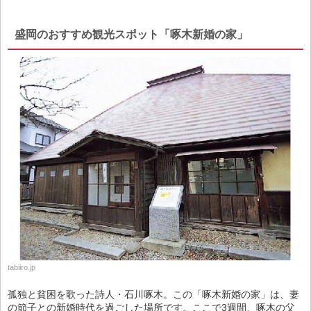
盛岡のおすすめ観光スポット「啄木新婚の家」
tabiiro.jp
孤独と貧困を歌った詩人・石川啄木。この「啄木新婚の家」は、妻
の節子との新婚時代を過ごした場所です。ここで3週間、啄木の父