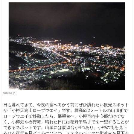
tabiiro.jp
日も暮れてきて、今夜の宿へ向かう前にぜひ訪れたい観光スポット
が「小樽天狗山ロープウエイ」です。標高532メートルの山頂まで
ロープウエイで移動したら、展望台へ。小樽市内中心部だけでな
く、小樽港や石狩湾、晴れた日には穂丹半島までを一望することが
できるスポットです。山頂には展望台が4つあり、小樽の街を見下
ろせる夜景も見どころのひとつ。ノスタルジックな街並みを見下ろ