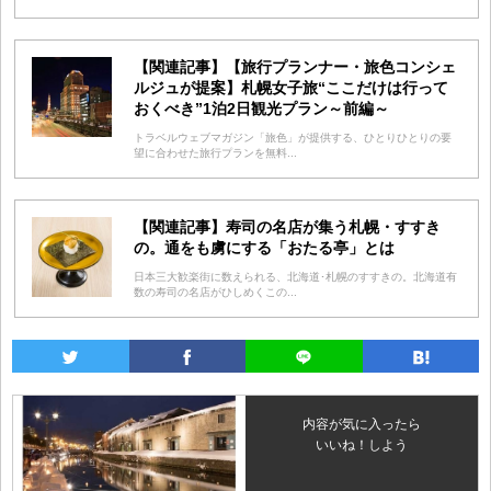
【関連記事】【旅行プランナー・旅色コンシェ
ルジュが提案】札幌女子旅“ここだけは行って
おくべき”1泊2日観光プラン～前編～
トラベルウェブマガジン「旅色」が提供する、ひとりひとりの要
望に合わせた旅行プランを無料...
【関連記事】寿司の名店が集う札幌・すすき
の。通をも虜にする「おたる亭」とは
日本三大歓楽街に数えられる、北海道･札幌のすすきの。北海道有
数の寿司の名店がひしめくこの...
内容が気に入ったら
いいね！しよう