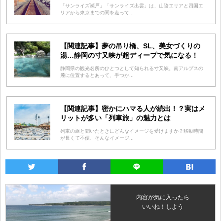
「サンライズ瀬戸」「サンライズ出雲」は、山陰エリアと四国エ
リアから東京までの間を走って...
【関連記事】夢の吊り橋、SL、美女づくりの
湯…静岡の寸又峡が超ディープで気になる！
静岡県の観光名所のひとつとして知られる寸又峡。南アルプスの
麓に位置するとあって、手つか...
【関連記事】密かにハマる人が続出！？実はメ
リットが多い「列車旅」の魅力とは
列車の旅と聞いたときにどんなイメージを受けますか？移動時間
が長くて不便、そんなイメージ...
内容が気に入ったら
いいね！しよう