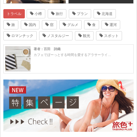
トラベル
小樽
旅行
プラン
北海道
旅
国内
宿
グルメ
食
運河
ロマンチック
ノスタルジー
観光
スポット
著者：百田 詩織
カフェでぼーっとする時間を愛するアラサーライ…