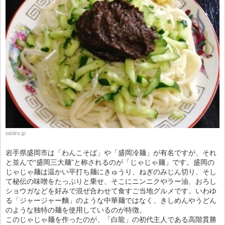
tabiiro.jp
岩手県盛岡市は「わんこそば」や「盛岡冷麺」が有名ですが、それ
と並んで“盛岡三大麺”と称されるのが「じゃじゃ麺」です。盛岡の
じゃじゃ麺は温かい平打ち麺にきゅうり、ねぎのみじん切り、そし
て秘伝の味噌をたっぷりと乗せ、そこにニンニクやラー油、おろし
ショウガなどを好みで混ぜ合わせて食すご当地グルメです。いわゆ
る「ジャージャー麵」のような中華麺ではなく、きしめんやうどん
のような独特の麺を使用しているのが特徴。
このじゃじゃ麺を作ったのが、「白龍」の初代主人である高階貫勝