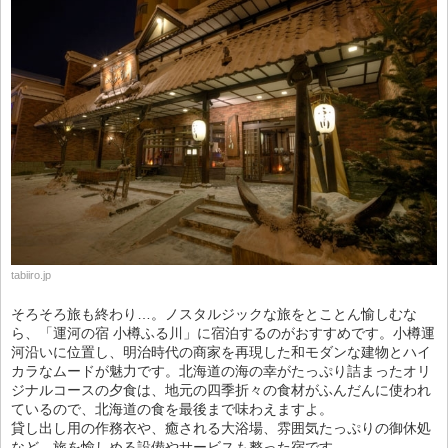
tabiiro.jp
そろそろ旅も終わり…。ノスタルジックな旅をとことん愉しむな
ら、「運河の宿 小樽ふる川」に宿泊するのがおすすめです。小樽運
河沿いに位置し、明治時代の商家を再現した和モダンな建物とハイ
カラなムードが魅力です。北海道の海の幸がたっぷり詰まったオリ
ジナルコースの夕食は、地元の四季折々の食材がふんだんに使われ
ているので、北海道の食を最後まで味わえますよ。
貸し出し用の作務衣や、癒される大浴場、雰囲気たっぷりの御休処
など、旅を愉しめる設備やサービスも整った宿です。