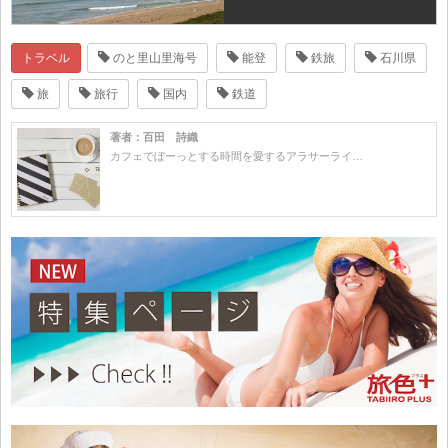
トラベル
のと里山里海号
能登
鉄旅
石川県
旅
旅行
国内
鉄道
著者：百田 詩織
カフェでぼーっとする時間を愛するアラサーライ…