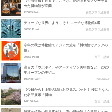
【台湾情報】世界でここだけ。物語あるタクシーを集
めた博物館が宜蘭…
220859 Point
旅色プラス編集部
ディープな世界にようこそ！ ニッチな博物館4選
56658 Point
旅色プラス編集部
今年の秋は博物館でアジアの旅を「博物館でアジアの
旅」
90656 Point
百田 詩織
注目の「ウポポイ」やアーティゾン美術館など、2020
年オープンの美術…
192230 Point
himeno-a
【今日から】上野の隠れお花見スポット？ 桜にちなん
だ名品展示「博物…
147136 Point
百田 詩織
魅惑の鉱物の世界広がる！石の博物館「玄武洞ミュー