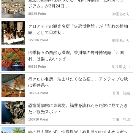
ジアム」が3月24日…
85165 Point
御堂あかり
クロアチアの観光名所「失恋博物館」が「別れの博物
館」として日本初…
127086 Point
御堂あかり
四季折々の自然も満喫。香川県の野外博物館「四国
村」は楽しみいっぱ…
90838 Point
長谷川 あい
行きたい名所、泊まりたくなる宿…。アクティブな秋
は福井県へ！
105853 Point
百田 詩織
恐竜博物館に東尋坊。福井を訪れたら絶対に見ておき
たい観光スポット
158710 Point
百田 詩織
雨の日も濡れずに快適観光！石川県のおすすめスポッ