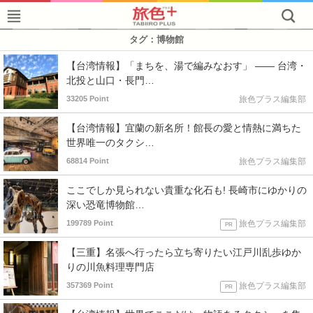
タグ：博物館
【台湾情報】「まちを、湯で編みなおす」 —— 台湾・
北投と山口・長門…
33205 Point
旅色プラス編集部
【台湾情報】宜蘭の新名所！館長の愛と情熱に満ちた
世界唯一のタクシ…
68814 Point
旅色プラス編集部
ここでしか見られない貴重な化石も! 長崎市にゆかりの
深い恐竜博物館…
199789 Point
旅色プラス編集部
PR
【三重】名張へ行ったら立ち寄りたい江戸川乱歩ゆか
りの川魚料理専門店
357369 Point
旅色プラス編集部
PR