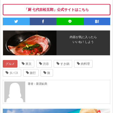
「厨 七代目松五郎」公式サイトはこちら
内容が気に入ったら
いいね！しよう
グルメ
東京
渋谷
すき鍋
肉料理
タパス
旅行
旅
著者：新居鮎美