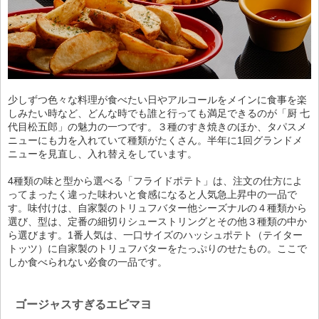
少しずつ色々な料理が食べたい日やアルコールをメインに食事を楽
しみたい時など、どんな時でも誰と行っても満足できるのが「厨 七
代目松五郎」の魅力の一つです。３種のすき焼きのほか、タパスメ
ニューにも力を入れていて種類がたくさん。半年に1回グランドメ
ニューを見直し、入れ替えをしています。
4種類の味と型から選べる「フライドポテト」は、注文の仕方によ
ってまったく違った味わいと食感になると人気急上昇中の一品で
す。味付けは、自家製のトリュフバター他シーズナルの４種類から
選び、型は、定番の細切りシューストリングとその他３種類の中か
ら選びます。1番人気は、一口サイズのハッシュポテト（テイター
トッツ）に自家製のトリュフバターをたっぷりのせたもの。ここで
しか食べられない必食の一品です。
ゴージャスすぎるエビマヨ