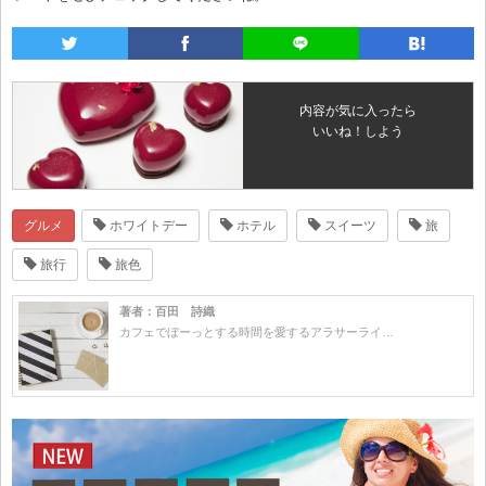
内容が気に入ったら
いいね！しよう
グルメ
ホワイトデー
ホテル
スイーツ
旅
旅行
旅色
著者：百田 詩織
カフェでぼーっとする時間を愛するアラサーライ…