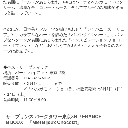
た表面にゴールドがあしらわれ、中にはバニラとベルガモットのク
リーム、濃厚なチョコレートムース、そしてフルーツの風味がぎゅ
っと詰まっています。
そのほか、日本茶とフルーツを掛け合わせた「ジャパニーズ トリュ
フ」や、カラフルなハートを詰めた「バレンタインハート」、ポッ
プなパターンが表面にあしらわれた「インスピレーション チョコレ
ートタブレット」など、おいしくてかわいい、大人女子必見のスイ
ーツは必見です。
◆ペストリー ブティック
場所：パーク ハイアット 東京 2階
電話番号： 03-5323-3462
販売期間：～3月14日（土）まで
※「ベルガモット ショコラ」の販売期間は3月1日（日）
～14日（土）
営業時間：11:00~19:00
ザ・プリンス パークタワー東京×H.P.FRANCE
BIJOUX 「Miel Bijoux Chocolat」