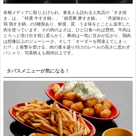
各種メディアに取り上げられ、著名人も訪れる人気店の「すき焼
き」は、「特選 牛すき鍋」、「錦雲豚 豚すき鍋」、「丹波味わい
鶏 鶏すき鍋」の3種類あり、鮮度、質、うま味をとことん追求した
肉を使っています。その肉のよさは、ひと口食べれば歴然。牛肉は
とろっと溶け出す程に柔らかく、豚肉は一気に甘みが広がり、鶏肉
は想像以上のジューシーさ。そして「オーダーを間違えてしまっ
た!?」と衝撃を受ける、肉の量＆盛り付けのレベルの高さに思わず
パシャリ。写真映えも期待以上です。
タパスメニューが気になる！