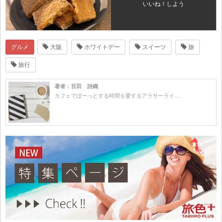
いいね！しよう
グルメ
大阪
ホワイトデー
スイーツ
旅
旅行
著者：百田 詩織
カフェでぼーっとする時間を愛するアラサーライ…