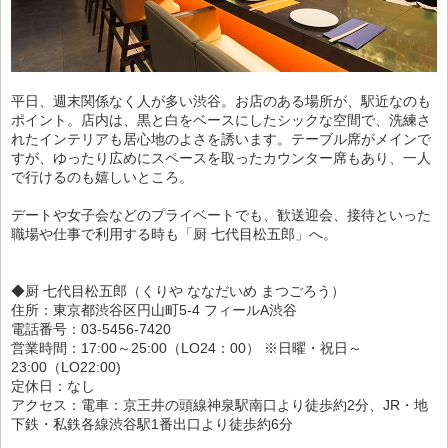
平日、週末関係なく人が多い渋谷。お店のある場所が、駅近なのも
ポイント。店内は、黒と白をベースにしたシックな空間で、洗練さ
れたインテリアも居心地のよさを誘います。テーブル席がメインで
すが、ゆったり広めにスペースを取ったカウンター席もあり、一人
で行けるのも嬉しいところ。
デートや女子会などのプライベートでも、歓送迎会、接待といった
職場や仕事で利用する時も「厨 七代目松五郎」へ。
◆厨 七代目松五郎（くりや ななだいめ まつごろう）
住所：東京都渋谷区円山町5-4 フィールA渋谷
電話番号：03-5456-7420
営業時間：17:00～25:00（LO24：00） ※日曜・祝日～
23:00（LO22:00)
定休日：なし
アクセス：電車：京王井の頭線神泉駅南口より徒歩約2分、JR・地
下鉄・私鉄各線渋谷駅1番出口より徒歩約6分