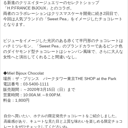
る新進のクリエイタージュエリーのセレクトショップ
「H.P.FRANCE BIJOUX」とのコラボ。
両者のコラボレーションはクリスマスケーキ開発に続き2回目で、
今回は人気ブランドの「Sweet Pea」をイメージしたチョコレート
となります。
ビジューをイメージした光沢のある赤くて半円形のチョコレートは
ハチミツレモン、「Sweet Pea」のブランドカラーであるピンク色
のダイヤモンド型チョコレートはシャンパン風味で、さらに大人な
女性へと演出してくれること間違いなし。
◆Miel Bijoux Chocolat
場所：ザ・プリンス パークタワー東京THE SHOP at the Park
電話番号：03-5400-1111
販売期間：～2020年3月15日（日）まで
営業時間：10:00A.M.～8:00P.M.
料金：1,800円
自分へ買いたい、ホテルの限定発売チョコレートをご紹介しました。
高級感があり、キュートな見た目と上質な味わいを楽しめる限定チョコ
レートをぜひチェックしてくださいね。