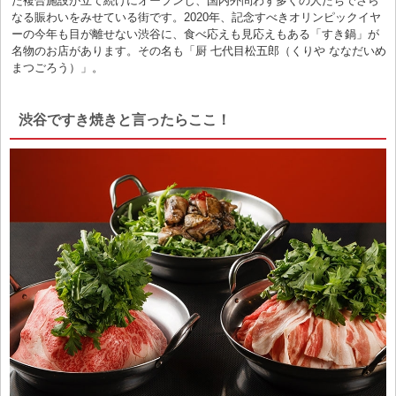
た複合施設が立て続けにオープンし、国内外問わず多くの人たちでさら
なる賑わいをみせている街です。2020年、記念すべきオリンピックイヤ
ーの今年も目が離せない渋谷に、食べ応えも見応えもある「すき鍋」が
名物のお店があります。その名も「厨 七代目松五郎（くりや ななだいめ
まつごろう）」。
渋谷ですき焼きと言ったらここ！