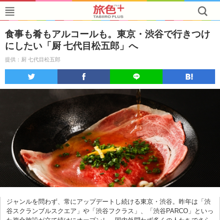
食事も肴もアルコールも。東京・渋谷で行きつけ
にしたい「厨 七代目松五郎」へ
提供：厨 七代目松五郎
ジャンルを問わず、常にアップデートし続ける東京・渋谷。昨年は「渋
谷スクランブルスクエア」や「渋谷フクラス」、「渋谷PARCO」といっ