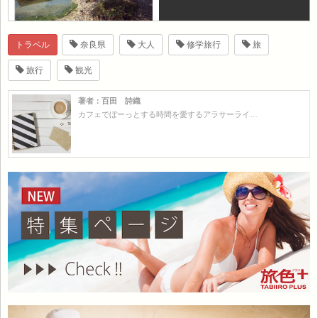
トラベル
奈良県
大人
修学旅行
旅
旅行
観光
著者：百田 詩織
カフェでぼーっとする時間を愛するアラサーライ…