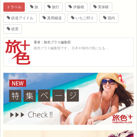
トラベル
旅
旅行
伊藤桃
実体験
鉄道アイドル
真岡鐵道
いちご狩り
国内
絶景
著者：旅色プラス編集部
旅色プラス編集部です。 日本や海外の気になる…