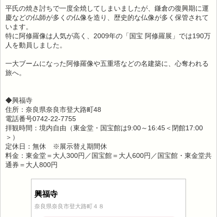
平氏の焼き討ちで一度全焼してしまいましたが、鎌倉の復興期に運
慶などの仏師が多くの仏像を造り、歴史的な仏像が多く保管されて
います。
特に阿修羅像は人気が高く、2009年の「国宝 阿修羅展」では190万
人を動員しました。
一大ブームになった阿修羅像や五重塔などの名建築に、心奪われる
旅へ。
◆興福寺
住所：奈良県奈良市登大路町48
電話番号0742-22-7755
拝観時間：境内自由（東金堂・国宝館は9:00～16:45＜閉館17:00
＞）
定休日：無休 ※展示替え期間休
料金：東金堂＝大人300円／国宝館＝大人600円／国宝館・東金堂共
通券＝大人800円
興福寺
奈良県奈良市登大路町４８