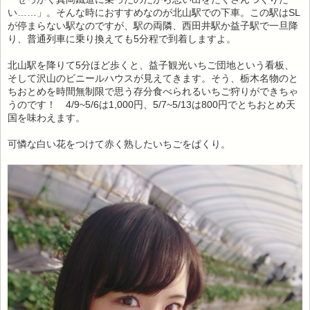
い……」。そんな時におすすめなのが北山駅での下車。この駅はSL
が停まらない駅なのですが、駅の両隣、西田井駅か益子駅で一旦降
り、普通列車に乗り換えても5分程で到着しますよ。
北山駅を降りて5分ほど歩くと、益子観光いちご団地という看板、
そして沢山のビニールハウスが見えてきます。そう、栃木名物のと
ちおとめを時間無制限で思う存分食べられるいちご狩りができちゃ
うのです！ 4/9~5/6は1,000円、5/7~5/13は800円でとちおとめ天
国を味わえます。
可憐な白い花をつけて赤く熟したいちごをぱくり。