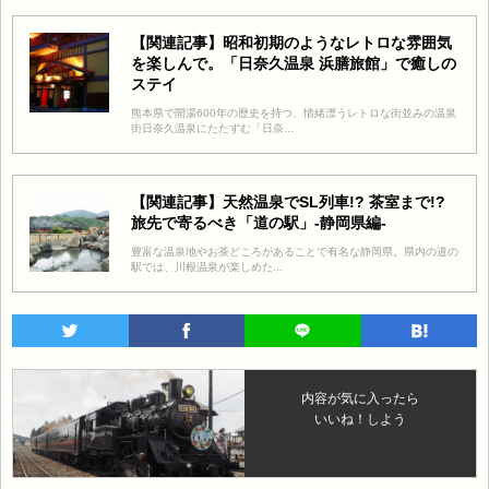
【関連記事】昭和初期のようなレトロな雰囲気
を楽しんで。「日奈久温泉 浜膳旅館」で癒しの
ステイ
熊本県で開湯600年の歴史を持つ、情緒漂うレトロな街並みの温泉
街日奈久温泉にたたずむ「日奈...
【関連記事】天然温泉でSL列車!? 茶室まで!?
旅先で寄るべき「道の駅」-静岡県編-
豊富な温泉地やお茶どころがあることで有名な静岡県。県内の道の
駅では、川根温泉が楽しめた...
内容が気に入ったら
いいね！しよう