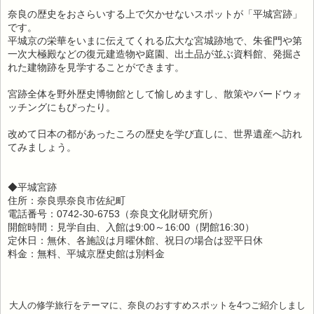
奈良の歴史をおさらいする上で欠かせないスポットが「平城宮跡」
です。
平城京の栄華をいまに伝えてくれる広大な宮城跡地で、朱雀門や第
一次大極殿などの復元建造物や庭園、出土品が並ぶ資料館、発掘さ
れた建物跡を見学することができます。
宮跡全体を野外歴史博物館として愉しめますし、散策やバードウォ
ッチングにもぴったり。
改めて日本の都があったころの歴史を学び直しに、世界遺産へ訪れ
てみましょう。
◆平城宮跡
住所：奈良県奈良市佐紀町
電話番号：0742-30-6753（奈良文化財研究所）
開館時間：見学自由、入館は9:00～16:00（閉館16:30）
定休日：無休、各施設は月曜休館、祝日の場合は翌平日休
料金：無料、平城京歴史館は別料金
大人の修学旅行をテーマに、奈良のおすすめスポットを4つご紹介しまし