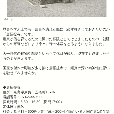
tabiiro.jp
歴史を学ぶ上でも、奈良を訪れた際には必ず押さえておきたいのが
「唐招提寺」です。
鑑真が僧を育てるために開いた私院としてはじまったものの、朝廷
からの寄進などにより徐々に寺の体裁をとるようになりました。
天平時代の建物や彫刻といった文化財が残り、現在でも創建した当
時の姿が伺えます。
国宝や傑作の彫刻が多く揃う唐招提寺で、鑑真の深い精神性に思い
を馳せてみませんか。
◆唐招提寺
住所：奈良県奈良市五条町13-46
電話番号：0742-33-7900
拝観時間：8:30～16:30（閉門17:00）
定休日：無休
料金：見学料＝600円／新宝蔵＝200円／障がい者と同伴者1名半額