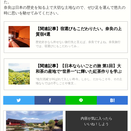
た。
奈良は日本の歴史を知る上で大切な土地なので、ぜひ足を運んで悠久の
時に思いを馳せてみてください。
【関連記事】宿選びもこだわりたい。奈良の上
質宿4選
歴史好きなら外せない旅行先と言えば、奈良ですよね。奈良旅行
では、宿選びにもこだわってみ...
【関連記事】【日本ならいごとの旅 第1回】大
和茶の産地で“世界一”に輝いた紅茶作りを学ぶ
“地方消滅”が叫ばれて久しい昨今。しかし、だからこそ今、その土
地ならではの手しごとや食文...
内容が気に入ったら
いいね！しよう