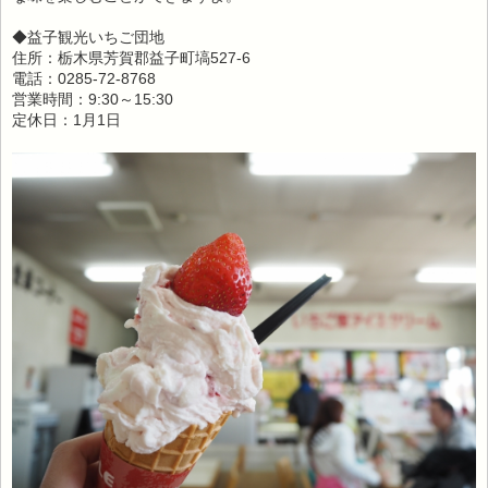
◆益子観光いちご団地
住所：栃木県芳賀郡益子町塙527-6
電話：0285-72-8768
営業時間：9:30～15:30
定休日：1月1日