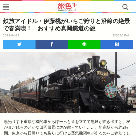
鉄旅アイドル・伊藤桃がいちご狩りと沿線の絶景
で春満喫！ おすすめ真岡鐵道の旅
2018-04-22
220090 Point
黒光りする重厚な機関車からぽーっと音を立てて黒煙が噴き出すと、桜
がまだ残るのどかな田園風景に煙が散っていく……。新宿駅から約2時
間。東京から日帰りでも乗りに行ける蒸気機関車があるのをご存知でし