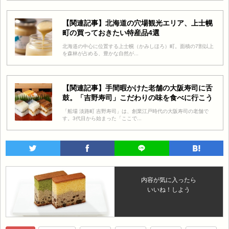
【関連記事】北海道の穴場観光エリア、上士幌
町の買っておきたい特産品4選
北海道の中心に位置する上士幌（かみしほろ）町。面積の7割以上
を森林が占める、豊かな自然が...
【関連記事】手間暇かけた老舗の大阪寿司に舌
鼓。「吉野寿司」こだわりの味を食べに行こう
「船場 淡路町 吉野寿司」は、創業江戸時代の大阪寿司の老舗で
す。3代目から始まった「ここで...
内容が気に入ったら
いいね！しよう