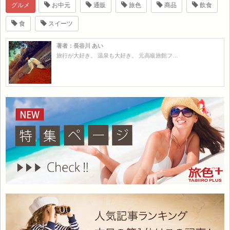
グルメ
お中元
通販
旅色
商品
飲食
食
スイーツ
著者：長谷川 あい
旅行が大好き。 温泉も大好き。 元高級旅館フ…