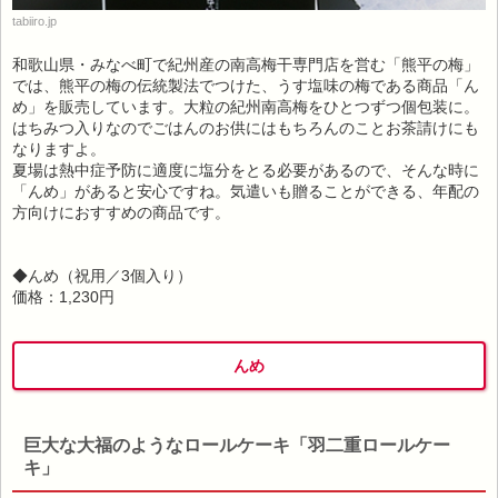
tabiiro.jp
和歌山県・みなべ町で紀州産の南高梅干専門店を営む「熊平の梅」
では、熊平の梅の伝統製法でつけた、うす塩味の梅である商品「ん
め」を販売しています。大粒の紀州南高梅をひとつずつ個包装に。
はちみつ入りなのでごはんのお供にはもちろんのことお茶請けにも
なりますよ。
夏場は熱中症予防に適度に塩分をとる必要があるので、そんな時に
「んめ」があると安心ですね。気遣いも贈ることができる、年配の
方向けにおすすめの商品です。
◆んめ（祝用／3個入り）
価格：1,230円
んめ
巨大な大福のようなロールケーキ「羽二重ロールケー
キ」