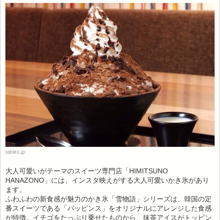
tabiiro.jp
大人可愛いがテーマのスイーツ専門店「HIMITSUNO
HANAZONO」には、インスタ映えがする大人可愛いかき氷があり
ます。
ふわふわの新食感が魅力のかき氷「雪物語」シリーズは、韓国の定
番スイーツである「パッピンス」をオリジナルにアレンジした食感
が特徴。イチゴをたっぷり乗せたものから、抹茶アイスがトッピン