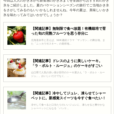
今回は大人のかき氷から新食感のかき氷までを全国からおすすめのかき
氷をご紹介しました。夏のバケーションシーズンの旅行でご当地かき氷
をさがしてみるのもいいかもしれませんね。今年の夏は、美味しいかき
氷を味わってみてはいかがでしょうか？
【関連記事】無制限で食べ放題！有機栽培で育
った旬の完熟フルーツを思う存分に
北海道余市と言えば、NHK連続ドラマ「マッサン」の舞台地、ま
た「ニッカウヰスキー」の発祥地...
【関連記事】ドレスのように美しいケーキ。
「ラ・ポルト・ルージュ」のケーキがすごい
山口県で人気の赤い扉が目印のケーキ屋さん「ラ・ポルト・ルー
ジュ」。おいしいだけでなく、...
【関連記事】冷やしてジュレ、凍らせてシャー
ベットに。新感覚スイーツを今すぐ食べたい！
冷やして食べると口当たりのいいジュレに、凍らせると爽やかな
シャーベットにもなる「バッケ...