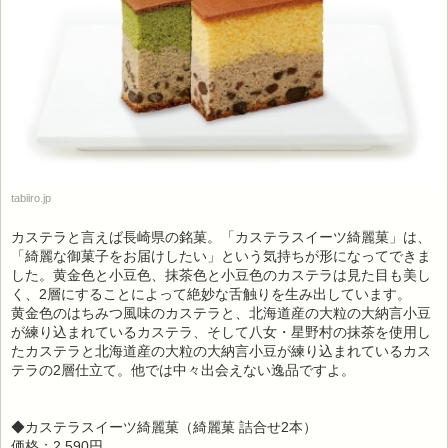
tabiiro.jp
カステラと言えば長崎県の銘菓。「カステラスイーツ綺麗菓」は、
「綺麗な御菓子をお届けしたい」という気持ちが形になってできま
した。黄金色と小豆色、抹茶色と小豆色のカステラは見た目も美し
く、2層にすることによって絶妙な舌触りを生み出しています。
黄金色のはちみつ風味のカステラと、北海道産の大粒の大納言小豆
が練り込まれているカステラ、そして八女・星野村の抹茶を使用し
たカステラと北海道産の大粒の大納言小豆が練り込まれているカス
テラの2層仕立て。他では中々出会えない逸品ですよ。
◆カステラスイーツ綺麗菓（綺麗菓 詰合せ2本）
価格：2,590円