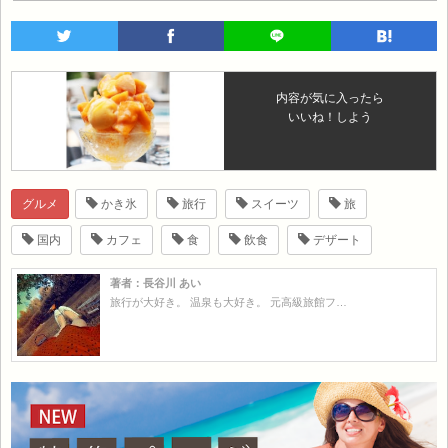
内容が気に入ったら
いいね！しよう
グルメ
かき氷
旅行
スイーツ
旅
国内
カフェ
食
飲食
デザート
著者：長谷川 あい
旅行が大好き。 温泉も大好き。 元高級旅館フ…